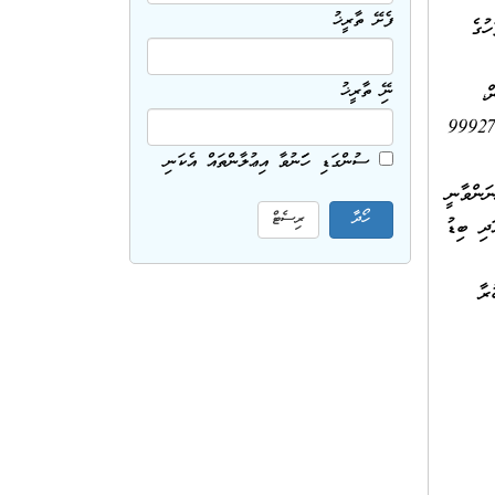
ފެށޭ ތާރީޚު
ުގެ
ނިމޭ ތާރީޚު
ް އެއްވެސް ސުވާލެއްވާނަމަ ގުޅުއްވާނީ 6740012 / 7666594 / 9992798
ސުންގަޑި ހަމަނުވާ އިޢުލާންތައް އެކަނި
ް ހުންނަންވާނީ
ދި ބިޑު
ރާ