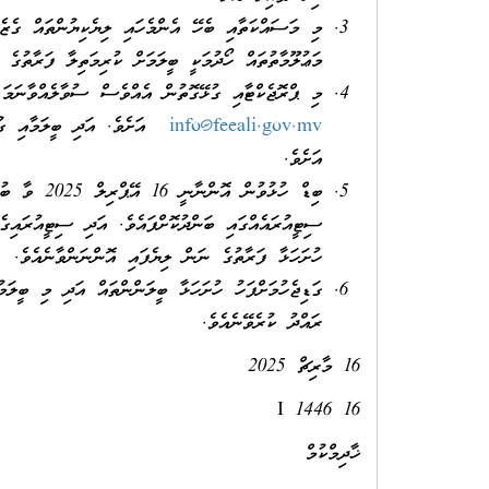
މި މަސައްކަތާއި ބެހޭ އެންމެހައި ލިޔެކިޔުންތައް ގެޒެޓ
މަޢުލޫމާތުތައް ހޯދުމަކީ ބީލަމަށް ކުރިމަތިލާ ފަރާތުގެ ޒ
މި ޕްރޮޖެކްޓާއި ގުޅޭގޮތުން އެއްވެސް ސުވާލެއްވާނަމަ އީމެއިލް ކުރައްވާނީ 08 އޭޕްރިލް 025
info@feeali.gov.mv
އަށެވެ.
ސިޓީއުރައެއްގައި ބަންދުކޮށްފައެވެ. އަދި ސިޓީއުރައިގ
ހުށަހަޅާ ފަރާތުގެ ނަން ލިޔެފައި އޮންނަންވާނެއެވެ.
ގަޑިޖެހުމަށްފަހު ހުށަހަޅާ ބީލަންންތައް އަދި މި ބީލަ
ރައްދު ކުރެވޭނެއެވެ.
16 މާރިޗް 2025
16 I 1446
ޚާދިމްކުމް