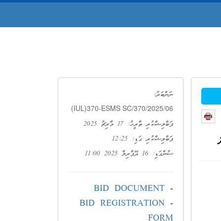
ނަންބަރު:
(IUL)370-ESMS SC/370/2025/06
ޕަބްލިޝްކުރި ތާރީޚު: 17 މާރިޗު 2025
ޕަބްލިޝްކުރި ގަޑި: 12:25
ސުންގަޑި: 16 އޭޕްރިލް 2025 11:00
BID DOCUMENT
-
BID REGISTRATION
-
FORM