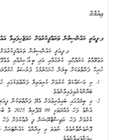
އިޢުލާން
ފ.ފީއަލީ ކައުންސިލުން ތަރައްޤީކުރުމަށް ހަމަޖެހިފައިވާ އަ
ފ.ފީއަލީ ކައުންސިލުން ތަރައްޤީކުރުމަށް ހަމަޖެހިފަ
މަޢުލޫމާތު ކަރުދާހާއި، ކުރެހުމާއި އަދި ބީ.އޯ.ކިޔުއާއި އެއް
ހުރިހާ ފަރާތްތަކަށް ބީލަން ހުށަހެލުމުގެ ފުރުޞަތު ހުޅުވާލަމ
މި މަސައްކަތް ކުރުމަށް ކުރިމަތިލާ ފަރާތްތަކުގައި ހުނ
ބަޔާންކުރެވިފައިވާނެއެވެ.
މި ބީލަމުގައި ބައިވެރިވުމަށް އެދޭ ފަރާތްތަކުން ފީއަ
ކުރުމަށް ފަހު، ރަޖިސްޓްރޭޝަން ފީ ދެއްކުމަށް ފަހު 
ފޮނުވަންވާނެއެވެ. ނުވަތަ މި އިދާރާގެ ކައުންޓަރަށް ހ
ހިމަނާފައިވާނެއެވެ.