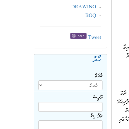
DRAWING
-
BOQ
-
Tweet
Share
ވާ
ާ
ހޯދާ
ބާވަތް
 ދެވޭ
އޮފީސް
ޭ ފޯމް ފުރިހަމަ
ް
ތަފުސީލު
ހުގައި