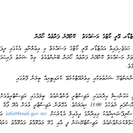
އުޓްޑޯރ ވޮލީ ކޯޓްގެ މަސައްކަތް ކޮށްދޭނެ ފަރާތެއް ހޯދުން
އިވާ އައުޓްޑޯރ ވޮލީ ކޯޓްގެ މަސައްކަތް މި އިޢުލާނާއި އެކުގައި ދީފައި
ގޮތަށް މަސައްކަތް ކޮށްދޭނެ ފަރާތެއް ހޯދަން ބޭނުންވެއެވެ. ވިމާ ޝަރުތު ފުރިހަމަވ
ެވެ.
ްނަންޖެހޭ ޝަރުތުތަކާއި އިވެލުއޭޓްކުރެވޭ ކްރައިޓީރިއާ ބީލަން ފޮތުގައި
ލީ ކައުންސިލް އިދާރަގައި ރަޖިސްޓްރީ ވާންވާނެއެވެ. ބީލަމުގައި ރަޖިސްޓްރީވުމަށް
އެންމެ ފަހު މުއްދަތަކީ 09 އޭޕްރިލް 2025 ވާ ބުރާސްފަތި ދުވަހުގެ 13:00 ނިޔަލަށެވެ. އެގޮތުން ރަޖިސްޓްރީ ވުމަށް އެދ
ސްލިޕް/ރަޝީދާއެކު މިއިދާރާގެ އީމެއިލް އެޑްރެހަށް
info@feeali.gov.mv
އަށ
ަވާލްކުރަންވާނެއެވެ. ރަޖިސްޓްރޭޝަން ފީ އާއި ގުޅޭ މަޢުލޫމާތު މައުލޫމާތު ކަރުދާ