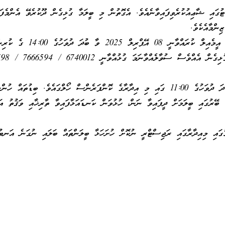
ުގައި ޝާޢިއުކުރެވިފައިވާނެއެވެ. އެގޮތުން މި ބީލަމާ ގުޅިގެން ދޫކުރެވޭ އެންމެފަހ
ިންމާއެކެވެ.
2 ވާ ބުދަ ދުވަހުގެ 14:00 ގެ ކުރިން،
އަށެވެ. އަދި ބީލަމާއި ގުޅިގެނ
ބިޑް ހުޅުވުން އޮންނާނީ 16 އޭޕްރިލް 2025 ވާ ބުދަ ދުވަހުގެ 11:00 ގައި މި އިދާރާގެ ކޮންފަރެންސް ހޯލްގައެވެ. ބިޑުތައ
ެ ބޭރުގައި ބީލަމަށް ދީފައިވާ ނަން، ހުޅުވަން ކަނޑައަޅާފައިވާ ތާރިޚާއި ވަޤުތު އަ
މުގައި މިއިދާރާގައި ރަޖިސްޓްރީ ނުކޮށް ހުށަހަޅާ ބީލަންތައް ބަލައި ނުގަނެ އަނބު