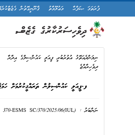
ފުރަތަމަ ޞަފްޙާ
މަޢުލޫމާތު
ޤާނޫނީގޮތުން ގެޒެޓްކުރެވ
ނިލަންދެއަތޮޅު އުތުރުބުރީ ފީއަލީ ކައުންސިލްގެ އިދާރާ
ދިވެހިރާއްޖެ
ފ.ފީއަލީ ކައުންސިލުން ތަރައްޤީކުރުމަށް ހަމަޖ
ނަންބަރު : (IUL)370-ESMS SC/370/2025/06