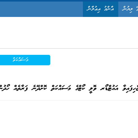
ޭ ލިޔުން
އާންމު އިޢުލާން
މަސައްކަތް
ެހިފައިވާ އައުޓްޑޯރ ވޮލީ ކޯޓްގެ މަސައްކަތް ކޮށްދޭނެ ފަރާތެއް ހޯދުން