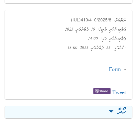
(IUL)410/410/2025/8
ނަންބަރު:
ޕަބްލިޝްކުރި ތާރީޚު: 19 ފެބުރުވަރީ 2025
ޕަބްލިޝްކުރި ގަޑި: 14:00
ސުންގަޑި: 25 ފެބުރުވަރީ 2025 13:00
Form
-
Tweet
Share
ހޯދާ