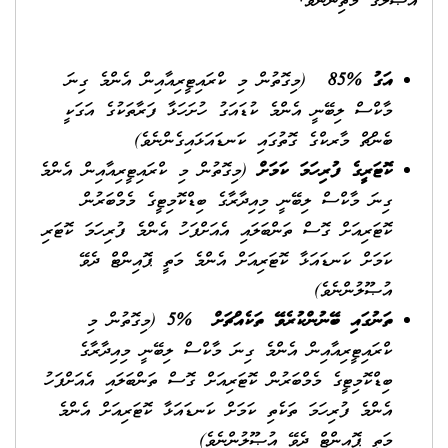
އުޞޫލުގެ މަތިންނެވެ.
އަގު %85
(މިގޮތުން މި ކްރައިޓީރިއާއިން އެންމެ ގިނަ
މާކްސް ލިބޭނީ އެންމެ ކުޑައަގު ހުށަހަޅާ ފަރާތަކުގެ އަގަކީ
ބެންޗް މާރކްގެ ގޮތުގައި ކަނޑައަޅައިގެންނެވެ)
ކޮޓަރީގެ ފުރިހަމަ ކަމަށް
(މިގޮތުން މި ކްރައިޓީރިއާއިން އެންމެ
ގިނަ މާކްސް ލިބޭނީ މިއިދާރާގެ ބިޑްކޮމިޓީގެ މެމްބަރުން
ކޮޓަރިއަށް ގޮސް ތަންބަލައި އެއަށްފަހު އެންމެ ފުރިހަމަ ކޮޓަރި
ކަމަށް ކަނޑައަޅާ ކޮޓަރިއަށް އެންމެ މަތީ ޕޮއިންޓް ދެވޭ
އުޞޫލުންނެވެ)
ތަނުގައި ބޭނުންކުރެވޭ ތަކެއްޗަށް %5
(މިގޮތުން މި
ކްރައިޓީރިއާއިން އެންމެ ގިނަ މާކްސް ލިބޭނީ މިއިދާރާގެ
ބިޑްކޮމިޓީގެ މެމްބަރުން ކޮޓަރިއަށް ގޮސް ތަންބަލައި އެއަށްފަހު
އެންމެ ފުރިހަމަ ތަކެތި ކަމަށް ކަނޑައަޅާ ކޮޓަރިއަށް އެންމެ
މަތީ ޕޮއިންޓް ދެވޭ އުޞޫލުންނެވެ)