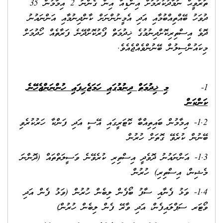
ތަރާވީޙް ނަމާދުކުރުމަށް އިންޑިއާ އިން ގެންނަ 2 އިމާމުން 35
ދުވަހު ބޭއްތިއްބުމާއި އަދި އެމީނުންނަށް ކާންދިނުމާއި އަންނައުނު
ދޮވެ އިސްތިރިކޮށްދިނުމުގެ ޚިދުމަތް ފޯރުކޮށްދޭނެ ފަރާތެއް ހޯދުމަށް
މިކައުންސިލުން ބޭނުންވެއްޖެއެވެ.
1-
މި ޚިދުމަތް ދިނުމުގައި
ހަމަޖެހިފައި ހުންނަންޖެހޭނެ
ކަންކަން
1.2- އިމާމުން ބައިތިއްބާ ކޮޓަރީގައި އޭސީ އަދި ފަންކާ ހަރުކުރެވި
ބޭނުން ކުރެވޭ ގޮތަށް ހުރުން
1.3- އަންނައުނު ދޮވެދީ އިސްތިރި ކުރެވޭނެ ވަސީލަތްތައް (ދޮންނަ
މެޝިން، އިސްތިރި) ހުރުން
1.4- ވަޅު ފެނާއި ސާފު ބޯފެން ލިބެން ހުރުން (ވަޅު ފެން އަދި
ވޯޓަރ ސަޕްލައިފެން، އަދި ވާރޭ ފެން ލިބެން ހުރުން)