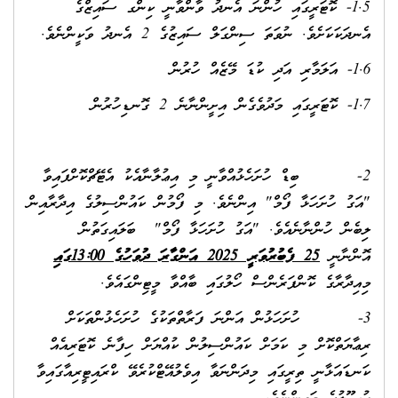
1.5- ކޮޓަރީގައި ހުންނަ އެނދު ވާންވާނީ ކިންގ ސައިޒްގެ
އެނދަކަކަށެވެ. ނުވަތަ ސިންގަލް ސައިޒުގެ 2 އެނދު ވަކީންނެވެ.
1.6- އަލަމާރި އަދި ކުޑަ މޭޒެއް ހުރުން
1.7- ކޮޓަރީގައި މަދުވެގެން އިށީންނާނެ 2 ގޮނޑިހުރުން
2- ބިޑް ހުށަހެޅުއްވާނީ މި އިޢުލާނާއެކު އެޓޭޗްކޮށްފައިވާ
"އަގު ހުށަހަޅާ ފޯމް" އިންނެވެ. މި ފޯމުން ކައުންސިލުގެ އިދާރާއިން
ލިބެން ހުންނާނެއެވެ. "އަގު ހުށަހަޅާ ފޯމް" ބަލައިގަތުން
އޮންނާނީ
25 ފެބުރުވަރީ 2025 އަންގާރަ ދުވަހުގެ 13:00
ގައި
މިއިދާރާގެ ކޮންފަރެންސް ހޯލުގައި ބާއްވާ މީޓިންގައެވެ.
3- ހުށަހަޅުން އަންނަ ފަރާތްތަކުގެ ހުށަހެޅުންތަކަށް
ރިޢާޔަތްކޮށް މި ކަމަށް ކައުންސިލުން ކުއްޔަށް ހިފާނެ ކޮޓަރިއެއް
ކަނޑައަޅާނީ ތިރީގައި މިދަންނަވާ އިވެލުއޭޓްކުރެވޭ ކްރައިޓީރިއާގައިވާ