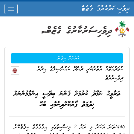
ދިވެހިސަރުކާރުގެ ގެޒެޓް
oggle
ation
ކުއްޔަށް ހިފުން
ހުވަދުއަތޮޅު އުތުރުބުރީ ދާންދޫ ކައުންސިލްގެ އިދާރާ
ދިވެހިރާއްޖެ
ތަރާވީޙް ނަމާދު ކުރުމަށް ގެންނަ ބިދޭސީ އިންމާމުންނަށް
ޚިދުމަތް ފޯރުކޮށްދިނުމާއި ބެހޭ
1446ވަނަ އަހަރު މި ރަށު 2 މިސްކިތުގައި އިމްމާމްވެ ޙިފްޘްކޮށް