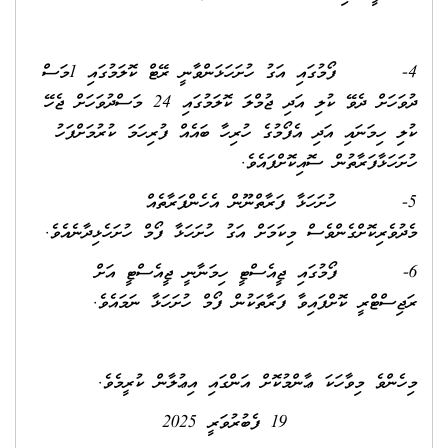
4- ފޯމުގައި އަގު ހުށަހަޅަންވާނީ ރޭޓް ކޮލަމުގައި 1މަސް
ދުވަހަށް ދެވޭ ކުލި އަދި ޖުމްލަ ކޮލަމުގައި 24 މަސްދުވަހަށް ޖެހޭ
ކުލި ހިމަނައި އަދި އެފޯމުގެ ހުރިހާ ބައެއް ފުރިހަމަ ކުރުމަށްފަހު
ހުށަހަޅާފަރާތުން ސޮއިކޮށްފައެވެ.
5- ހުށަހަޅާ ފަރާތްނޫން އެހެންފަރާތެއް
މެދުވެރިކޮށްގެންވެސް މިކަމަށް އަގު ހުށަހަޅާ ފޯމް ހުށަހެޅިދާނެއެވެ.
6- ފޯމުގައި ޖީއެސްޓީ ހިމަނާނީ ޖީއެސްޓީ އަށް
ރަޖިސްޓްރީ ކޮށްފައިވާ ފަރާތަކުން ފޯމް ހުށަހަޅާ ނަމައެވެ.
މިހެންވެ މިވާހަކަ ޢާންމުކޮށް އަންގައި އިޢުލާން ކުރީމެވެ.
19 ފެބުރުވަރީ 2025