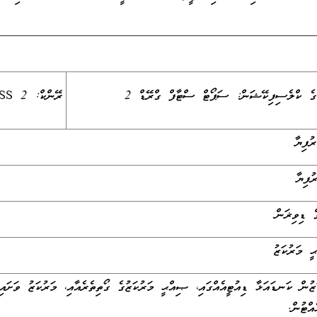
ުގެ ކްލެސިފިކޭޝަން: ސަޕޯޓް ސްޓާފް ގްރޭޑް 2
ރޭންކް: SS 2
ް ޑިވިޜަން
 މަރުކަޒު
ން ކަނޑައަޅާ ޑިއުޓީއެއްގައި، ޞިއްޙީ މަރުކަޒުގެ ގޯތިތެރެއާއި، މަރުކަޒު ވަށައިގ
އްޓުން.