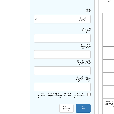
ބާވަތް
އޮފީސް
ތަފުސީލު
ފެށޭ ތާރީޚު
ނިމޭ ތާރީޚު
ސުންގަޑި ހަމަނުވާ އިޢުލާންތައް އެކަނި
ެންވާ