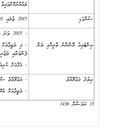
ތައްޔާރުކޮށްފައިވ
ސުންގަޑި
2015 ޖުލައި 28 ވާ އަންގާރަ ދުވަހުގެ 14:00 ގެ ކުރިން ފީއަލީ ޞިއްޙީ މަރުކަޒަށް.
- 2015 ވަނަ އަހަރުގެ އޮގަސްޓުމަހު، ފީއަލީ ޞިއްޙީ މަރުކަޒުގައި.
އިންޓަވިއު އޮންނާނެ ތާރީޚާއި ތަން
ފެންވަރާއި ތަޖުރިބާއަށް ބަލައިގެން
- މަޤާމަށް ކުރިމަ
އިތުރު މަޢުލޫމާތު
- މަޢުލޫމާތު ސާފުކުރަ
- ވަޒީފާއަށް އެދޭ
15 ރަމަޟާން 1436