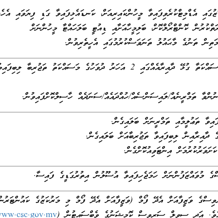
ގައި އެޑްމިޓްކުރެވިފައިވާ މީހުންކައިރިއަށް، ކަނޑައެޅިފައިވާ ގަޑި ފިޔަވައި އެހެނ
ަތްކުރުން ކޮންޓްރޯލްކޮށް، ބަލިމީހާއަށާއި ޑިއުޓީ ބަލަހައްޓާ މީހުންނަށް
ެމަތިން ތަނުގެ މާޙައުލު ތަނަވަސްކުރުމުގައި އެހީތެރިވުން.
މަޤާމުގެ މަސައްކަތާ ގުޅޭ ދާއިރާއެއްގައި 2 އަހަރު ދުވަހުގެ މަސައްކަތު ތަޖުރިބާ ލިބިފަ
ނުންވާ ތަމްރީނެއް/ލައިސަންސެއް/ހުއްދައެއް/ސަނަދެއް ހާސިލްކޮށްފައިވުން.
ައިވާ ތަޢުލީމާއި ތަމްރީނަށް ބަލައިގެން.
ެ ދާއިރާއިން ލިބިފައިވާ ތަޖުރިބާއަށް ބަލައިގެން.
ަށަވަރުކުރުމަށް އިންޓަވިއުކޮށްގެން.
 މުވައްޒަފުންނަށް ހަމަޖެހިފައިވާ އުސޫލުން އިތުރުގަޑީގެ ފައިސާ.
ސްގެ ވަޒީފާއަށް އެދޭ ފޯމް (ވަޒީފާއަށް އެދޭ ފޯމް މި މަރުކަޒުގެ ކައުންޓަރުން
އެވެ. އަދި ސިވިލް ސަރވިސް ކޮމިޝަނުގެ ވެބްސައިޓުން (
ww.csc.gov.mv