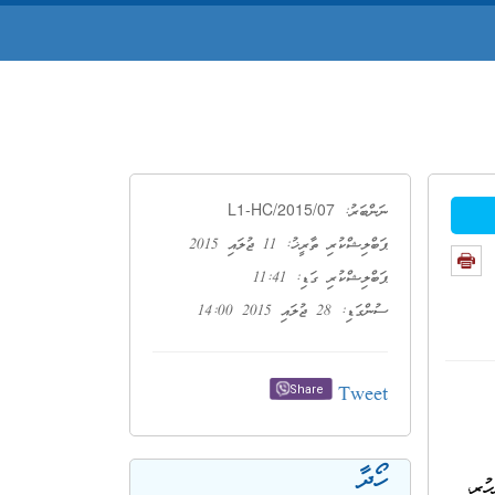
L1-HC/2015/07
ނަންބަރު:
ޕަބްލިޝްކުރި ތާރީޚު: 11 ޖުލައި 2015
ޕަބްލިޝްކުރި ގަޑި: 11:41
ސުންގަޑި: 28 ޖުލައި 2015 14:00
Tweet
Share
ހޯދާ
ުރި،