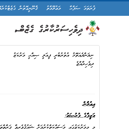
ފުރަތަމަ ޞަފްޙާ
މަޢުލޫމާތު
ޤާނޫނީގޮތުން ގެޒެޓްކުރެވ
ނިލަންދެއަތޮޅު އުތުރުބުރީ ފީއަލީ ޞިއްޙީ މަރުކަޒު
ދިވެހިރާއްޖެ
އިޢުލާން
ވަޒީފާގެ ފުރުޞަތު:
މި މިމަރުކަޒުގައި މަސައްކަތްކުރުމަށް ޝައުޤުވެރިވާ ފަރާތްތަ