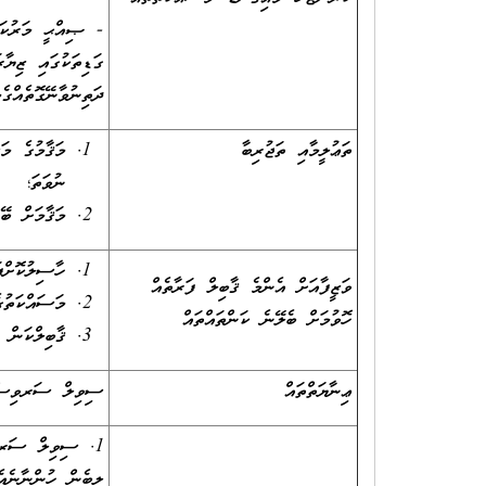
- ޞިއްޙީ މަރުކަޒު
ގަޑިތަކުގައި ޒިޔާރ
ދަތިނުވާނޭގޮތެއްގ
ތަޢުލީމާއި ތަޖުރިބާ
ނުވަތަ؛
މަޤާމަށް ބޭ
ހާސިލުކޮށްފ
ވަޒީފާއަށް އެންމެ ޤާބިލް ފަރާތެއް
މަސައްކަތުގ
ހޮވުމަށް ބެލޭނެ ކަންތައްތައް
ޤާބިލްކަން ކ
ޢިނާޔަތްތައް
ސިވިލް ސަރވިސްގެ
1. ސިވިލް ސަރވި
ލިބެން ހުންނާނެ