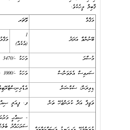
ޤާބިލް މީހެކެވެ.
މަޤާމް
ވޮޗަރ
1
ބޭނުންވާ އަދަދު
މަޤާމ
(އެކެއް)
މުސާރަ
މަހަކު -/3470 ރުފިޔާ
ސަރވިސް އެލަވަންސް
މަހަކު -/1000 ރުފިޔާ
ޑިވިޜަން/ ސެކްޝަން
އެޑްމިނިސްޓްރޭޓިވ
ވަޒީފާ އަދާ ކުރަންޖެހޭ ތަން
ފ. ފީއަލީ ޞިއްޙީ
- ޞިއްޙީ މަރުކަޒު
ސަރަހައްދު ބެލެހެ
ކުރަންޖެހޭ މައިގަނޑު މަސައްކަތްތައް