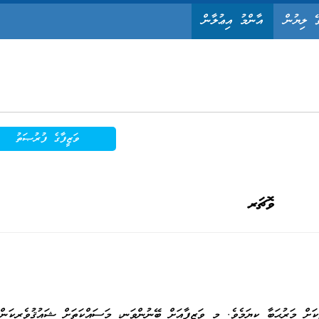
ޭ ލިޔުން
އާންމު އިޢުލާން
ވަޒީފާގެ ފުރުޞަތު
ވޮޗަރ
ކަށް މަރުޙަބާ ކިޔަމެވެ. މި ވަޒީފާއަށް ބޭނުންވަނީ، މަސައްކަތަށް ޝައުޤުވެރިކަންހ