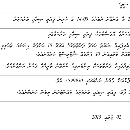
ާ ސީވީ)
- މި ވަޒީފާއަށް އެދިފައިވާ ޝަރުޠު ހަމަވާ ފަރާތްތަކުގެ އަދަދު 10 އަށްވުރެ ގިނަނަމަ، ތަޢުލީމީ
 10 ފަރާތެއް ޝޯޓްލިސްޓް ކުރެވޭނެއެވެ.
ތިލާފައިވާ ފަރާތްތަކަށް، އިންޓަރވިއު ކުރެވޭނެ ތާރީޚެއް ފަހުން އަންގާނެއެވެ.
ން ގުޅާނެ ނަންބަރަކީ 7599930 އެވެ.
 ފޯމް، ފީއަލީ ޞިއްޙީ މަރުކަޒުގެ ކައުންޓަރުން ލިބެން ހުންނާނެއެވެ.
02 ޖުލައި 2015