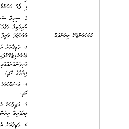
މި ފޯމު ޑައުންލޯޑ
2. ސިވިލް ސަރވި
ކުރިމަތިލާ މަޤާމަށ
ހުށަހަޅަންޖެހޭ ލިޔުންތައް
މުވައްޒަފު ވަޒީފާ
3. ވަޒީފާއަށް އެ
(އެކްރެޑިޓްކޮށްފަ
ވަކިފެންވަރެއްގައ
ލިޔުމުގެ ކޮޕީ)
4. މަސައްކަތުގެ 
ކޮޕީ.
5. ވަޒީފާއަށް އެ
ލިޔެފައިވާ ލިޔުން
6. ވަޒީފާއަށް އެ