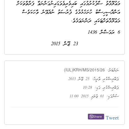
މަޢުލޫމާތު ސާފުކުރުމުގައި ބައިވެރިވެވަޑައިނުގަންނަވާ ފަރާތްތަކަށް
އަންދާސީހިސާބު ހުށަހެޅުމުގެ ފުރުޞަތު ނުދެވޭނެ ވާހަކަވެސް
މަޢުލޫމާތަށްޓަކައި ދަންނަވަމެވެ.
6 ރަމަޟާން 1436
23 ޖޫން 2015
(IUL)KRH/MS/2015/26
ނަންބަރު:
ޕަބްލިޝްކުރި ތާރީޚު: 25 ޖޫން 2015
ޕަބްލިޝްކުރި ގަޑި: 10:28
ސުންގަޑި: 01 ޖުލައި 2015 11:00
Tweet
Share