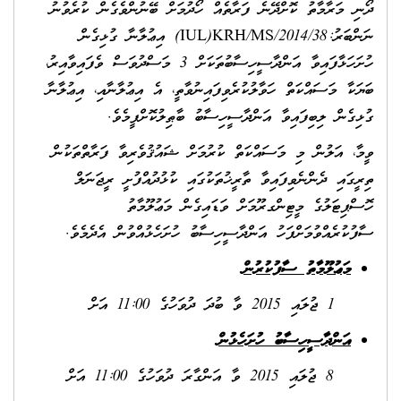
ދޯނި މަރާމާތު ކޮށްދޭނެ ފަރާތެއް ހޯދުމަށް ބޭނުންވެގެން ކުރެވުނު
ނަންބަރު:IUL)KRH/MS/2014/38) އިޢުލާނާ ގުޅިގެން
ހުށަހަޅާފައިވާ އަންދާސީހިސާބުތަކަށް 3 މަސްދުވަސް ވެފައިވާއިރު،
ބަޔަކާ މަސައްކަތް ހަވާލުކުރެވިފައިނުވާތީ، އެ އިޢުލާނާއި، އިޢުލާނާ
ގުޅިގެން ލިބިފައިވާ އަންދާސީހިސާބު ބާޠިލުކޮށްފީމެވެ.
ވީމާ، އަލުން މި މަސައްކަތް ކުރުމަށް ޝައުޤުވެރިވާ ފަރާތްތަކުން
ތިރީގައި ދެންނެވިފައިވާ ތާރީޚުތަކުގައި ކުޅުދުއްފުށީ ރީޖަނަލް
ހޮސްޕިޓަލުގެ މީޓިންގރޫމަށް ވަޑައިގެން މަޢުލޫމާތު
ސާފުކުރެއްވުމަށްފަހު އަންދާސީހިސާބު ހުށަހެޅުއްވުން އެދެމެވެ.
މަޢުލޫމާތު ސާފުކުރުން
1 ޖުލައި 2015 ވާ ބުދަ ދުވަހުގެ 11:00 އަށް
އަންދާސީހިސާބު ހުށަހެޅުން
8 ޖުލައި 2015 ވާ އަންގާރަ ދުވަހުގެ 11:00 އަށް