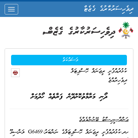
ދިވެހިސަރުކާރުގެ ގެޒެޓް
oggle
ation
މަސައްކަތް
ކުޅުދުއްފުށީ ރީޖަނަލް ހޮސްޕިޓަލް
ދިވެހިރާއްޖެ
ދޯނި މަރާމާތުކޮށްދޭނެ ފަރާތެއް ހޯދުމަށް
އަންދާސީހިސާބު ބޭނުންވެއްޖެ
ހދ.ކުޅުދުއްފުށީ ރީޖަނަލް ހޮސްޕިޓަލްގެ ނަންބަރު:G6469 ލަންސިމޫ