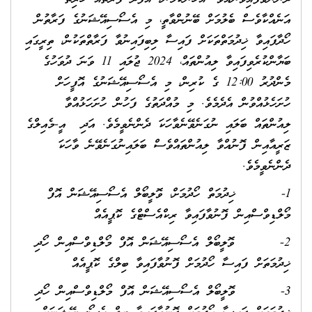
އަނެއްކާވެސް ބެލުމަށް ބޭނުންވާތީ، މި އެސޯސިއޭޝަނުގެ ފަރާތުން
ހޯދާފައިވާ ޚިދުމަތްތަކަށް ފައިސާ ލިބިފައިނުވާ ފަރާތްތަކުން، ތިރީގައި
ބަޔާންކުރެވިފައިވާ ލިއުންތައް، 2024 ޖުލައި 11 ވަނަ ދުވަހުގެ
މެންދުރު 12:00 ގެ ކުރިން، މި އެސޯސިއޭޝަނުގެ އޮފީހަށް
ހުށަހެޅުއްވުން އެދެމެވެ. މި މުއްދަތުގެ ފަހުން ހުށަހަޅުއްވާ
ލިއުންތައް ބަލައި ނުގަނެވޭނެވާހަކަ ދެންނެވީމެވެ. އަދި އީ-މެއިލްގެ
ޒަރީއާއިން ފޮނުއްވާ ލިއުންތައްވެސް ބަލައިނުގަނެވޭނެ ވާހަކަ
ދެންނެވީމެވެ.
1- ޚިދުމަތް ހޯދުމަށް، ވޮލީބޯލް އެސޯސިއޭޝަން އޮފް
މޯލްޑިވްސްއިން ފޮނުވާފައިވާ ރިކްއެސްޓްގެ ކޮޕީއެއް
2- ވޮލީބޯލް އެސޯސިއޭޝަން އޮފް މޯލްޑިވްސްއިން ހޯދި
ޚިދުމަތަށް ފައިސާ ހޯދުމަށް ފޮނުވާފައިވާ ބިލްގެ ކޮޕީއެއް
3- ވޮލީބޯލް އެސޯސިއޭޝަން އޮފް މޯލްޑިވްސްއިން ހޯދި