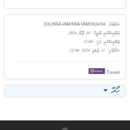
(IUL)NSA-VAM/NSA-VAM/2024/34
ނަންބަރު:
ޕަބްލިޝްކުރި ތާރީޚު: 30 ޖޫން 2024
ޕަބްލިޝްކުރި ގަޑި: 11:00
ސުންގަޑި: 11 ޖުލައި 2024 12:00
Tweet
Share
ހޯދާ