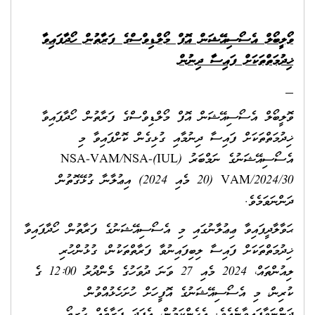
ވޯލީބޯލް އެސޯސިއޭޝަން އޮފް މޯލްޑިވްސްގެ ފަރާތުން ހޯދާފައިވާ
ޚިދުމަތްތަކަށް ފައިސާ ދިނުން
ވޮލީބޯލް އެސޯސިއޭޝަން އޮފް މޯލްޑިވްސްގެ ފަރާތުން ހޯދާފައިވާ
ޚިދުމަތްތަކަށް ފައިސާ ދިނުމާއި ގުޅިގެން ކޮށްފައިވާ މި
އެސޯސިއޭޝަނުގެ ނަމްބަރު (IUL)NSA-VAM/NSA-
VAM/2024/30 (20 މެއި 2024) އިޢުލާނާ ގުޅޭގޮތުން
ދަންނަވަމެވެ.
ޙަވާލާދީފައިވާ ޢިޢުލާނުގައި މި އެސޯސިއޭޝަނުގެ ފަރާތުން ހޯދާފައިވާ
ޚިދުމަތްތަކަށް ފައިސާ ލިބިފައިނުވާ ފަރާތްތަކުން، ގުޅުންހުރި
ލިއުންތައް، 2024 މެއި 27 ވަނަ ދުވަހުގެ މެންދުރު 12:00 ގެ
ކުރިން، މި އެސޯސިއޭޝަނުގެ އޮފީހަށް ހުށަހެޅުއްވުން
ދަންނަވާފައިވާނެއެވެ. އެހެންކަމުން، އެފަދަ ފަރާތެއް ހުރިތޯ