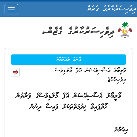
ދިވެހިސަރުކާރުގެ ގެޒެޓް
oggle
ation
ޢާންމު މަޢުލޫމާތު
ވޮލީބޯލް އެސޯސިއޭޝަން އޮފް މޯލްޑިވްސް
ދިވެހިރާއްޖެ
ވޯލީބޯލް އެސޯސިއޭޝަން އޮފް މޯލްޑިވްސްގެ ފަރާތުން
ހޯދާފައިވާ ޚިދުމަތްތަކަށް ފައިސާ ދިނުން
އިޢުލާން