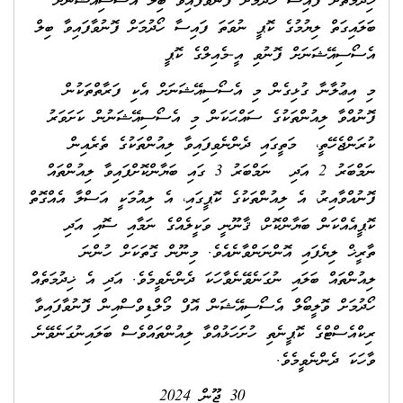
ޚިދުމަތަށް ފައިސާ ހޯދުމަށް ފޮނުވާފައިވާ ބިލް އެސޯސިއޭޝަނަށް
ބަލައިގަތް ލިޔުމުގެ ކޮޕީ ނުވަތަ ފައިސާ ހޯދުމަށް ފޮނުވާފައިވާ ބިލް
އެސޯސިއޭޝަނަށް ފޮނުވި އީ-މެއިލްގެ ކޮޕީ
މި އިޢުލާނާ ގުޅިގެން މި އެސޯސިއޭޝަނަށް އެކި ފަރާތްތަކުން
ފޮނުއްވާ ލިއުންތަކުގެ ސައްޙަކަން މި އެސޯސިއޭޝަނުން ކަށަވަރު
ކުރަންޖެހޭތީ، މަތީގައި ދެންނެވިފައިވާ ލިއުންތަކުގެ ތެރެއިން
ނަމްބަރު 2 އަދި ނަމްބަރު 3 ގައި ބަޔާންކޮށްފައިވާ ލިއުންތައް
ފޮނުއްވާއިރު، އެ ލިއުންތަކުގެ ކޮޕީގައި، އެ ލިއުމަކީ އަސްލާ އެއްގޮތް
ކޮޕީއެއްކަން ބަޔާންކޮށް، ޤާނޫނީ ވަކީލެއްގެ ނަމާއި ސޮއި އަދި
ތާރީޚް ލިޔެފައި އޮންނަންވާނެއެވެ. މިނޫން ގޮތަކަށް ހުންނަ
ލިއުންތައް ބަލައި ނުގަނެވޭނެވާހަކަ ދެންނެވީމެވެ. އަދި އެ ޚިދުމަތެއް
ހޯދުމަށް ވޮލީބޯލް އެސޯސިއޭޝަން އޮފް މޯލްޑިވްސްއިން ފޮނުވާފައިވާ
ރިކްއެސްޓްގެ ކޮޕީނެތި ހުށަހަޅުއްވާ ލިއުންތައްވެސް ބަލައިނުގަނެވޭނެ
ވާހަކަ ދެންނެވީމެވެ.
30 ޖޫން 2024