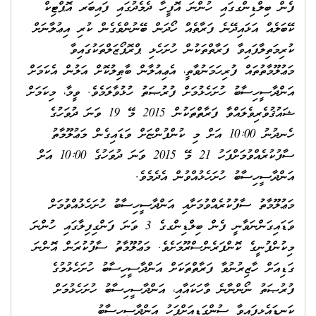
ފެން ބިލްޑިންގގައި ހުންނަ އޮފީހާ ދެމެދުގައި ފައިބަރ އޮޕްޓިކް
ކޭބަލެއް އަޅައިދޭނެ ފަރާތެއް ހޯދަން ބޭނުންވެގެން ކުރި އިޢުލާނަށް
ކުރިމަތިލާފައިވާ ފަރާތްތަކުން ހުށަހެޅި ޕްރޮޕޯޒަލްތަކުގައިވާ
މަޢުލޫމާތުތައް ފުރިހަމަނުވާތީ، އެޢިއުލާން ބާޠިލުކޮށް އަލުން އެކަމަށް
އަންދާސީހިސާބު ހުށަހެޅުމަށް ފުރުޞަތު ހުޅުވާލަމެވެ. ވީމާ، މިކަމަށް
ޝައުޤުވެރިވެލައްވާ ފަރާތްތަކުން 2015 މޭ 19 ވަނަ ދުވަހުގެ
ހެނދުނު 10:00 އަށް މި ކުންފުންޏަށް ވަޑައިގެން މަޢުލޫމާތު
ސާފުކުރެއްވުމަށްފަހު 21 މޭ 2015 ވަނަ ދުވަހުގެ 10:00 އަށް
އަންދާސީހިސާބު ހުށަހެޅުއްވުން އެދެމެވެ.
މަޢުލޫމާތު ސާފުކުރެއްވުމަށާއި އަންދާސީހިސާބު ހުށަހެޅުއްވުމަށް
ވަޑައިގަންނަވާނީ ފެން ބިލްޑިންގގެ 3 ވަނަ ފަންގިފިލާގައި ހުންނަ
މިކުންފުނީގެ ކޮންފަރެންސްރޫމަށެވެ. މަޢުލޫމާތު ސާފުކުރަން އޮންނަ
ގަޑިއަށް ހާޒިރުނުވާ ފަރާތްތަކަށް އަންދާސީހިސާބު ހުށަހެޅުމުގެ
ފުރުޞަތު ނޯންނާނެ ވާހަކައާއި، އަންދާސީހިސާބު ހުށަހެޅުމަށް
ކަނޑައެޅިފައިވާ ސުންގަޑިއަށްފަހު އަންދާސީހިސާބު