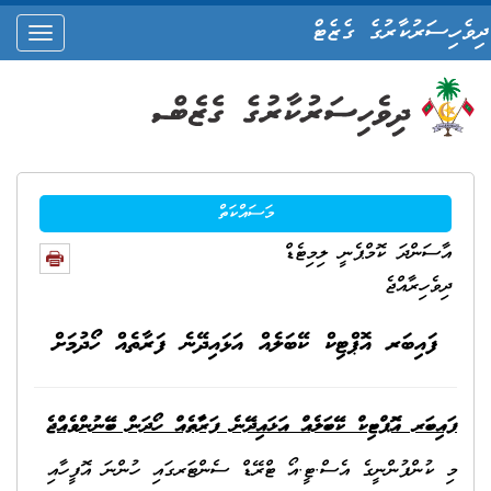
ދިވެހިސަރުކާރުގެ ގެޒެޓް
oggle
ation
މަސައްކަތް
އާސަންދަ ކޮމްޕެނީ ލިމިޓެޑް
ދިވެހިރާއްޖެ
ފައިބަރ އޮޕްޓިކް ކޭބަލެއް އަޅައިދޭނެ ފަރާތެއް ހޯދުމަށް
ފައިބަރ އޮޕްޓިކް ކޭބަލެއް އަޅައިދޭނެ ފަރާތެއް
ހޯދަން ބޭނުންވެއްޖެ
މި ކުންފުންނީގެ އެސް.ޓީ.އޯ ޓްރޭޑް ސެންޓަރގައި ހުންނަ އޮފީހާއި