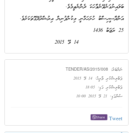
ބަލައިނުގަނެވޭނެވާހަކަ ދެންނެވީމެވެ.
އަންދާސީހިސާބު ހުށަހަޅާނީ މިކުންފުނިން އިރުޝާދުދޭގޮތަކަށެވެ.
25 ރަޖަބު 1436
14 މޭ 2015
TENDER/AS/2015/008
ނަންބަރު:
ޕަބްލިޝްކުރި ތާރީޚު: 14 މޭ 2015
ޕަބްލިޝްކުރި ގަޑި: 18:05
ސުންގަޑި: 21 މޭ 2015 10:00
Tweet
Share