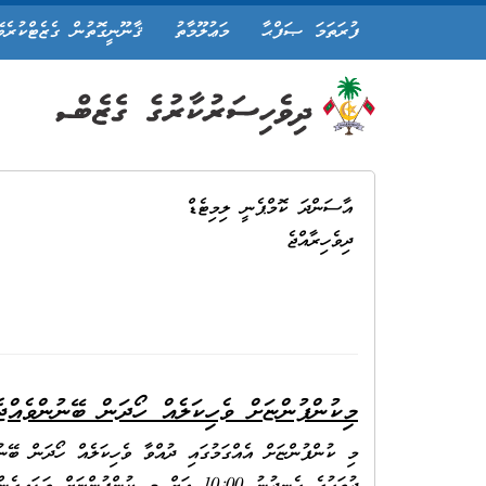
ފުރަތަމަ ޞަފްޙާ
މަޢުލޫމާތު
ޤާނޫނީގޮތުން ގެޒެޓްކުރެވ
އާސަންދަ ކޮމްޕެނީ ލިމިޓެޑް
ދިވެހިރާއްޖެ
މިކުންފުންޏަށް ވެހިކަލެއް
ހޯދަން ބޭނުންވެއްޖެ