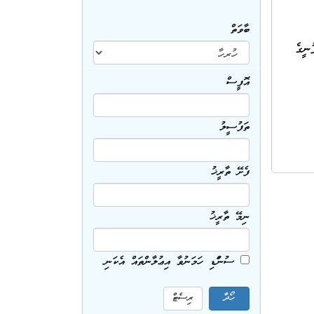
ބާވަތް
ނަ މިކުންފުނީގެ
އޮފީސް
ތަފުސީލު
ފެށޭ ތާރީޚު
ނިމޭ ތާރީޚު
ސުންގަޑި ހަމަނުވާ އިޢުލާންތައް އެކަނި