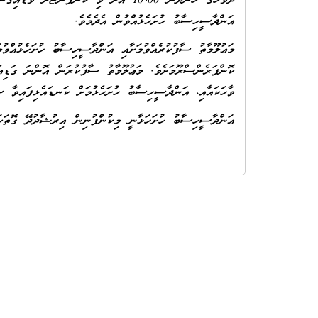
އަންދާސީހިސާބު ހުށަހެޅުއްވުން އެދެމެވެ.
ކޮންފަރެންސްރޫމަށެވެ. މަޢުލޫމާތު ސާފުކުރަން އޮންނަ ގަޑިއ
ވާހަކައާއި، އަންދާސީހިސާބު ހުށަހެޅުމަށް ކަނޑައެޅިފައިވާ ސ
އަންދާސީހިސާބު ހުށަހަޅާނީ މިކުންފުނިން އިރުޝާދުދޭ ގޮތަކަ