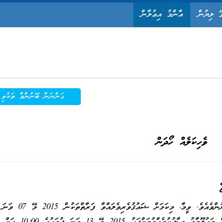
ޭ ލިޔުން
އާންމު އިޢުލާން
ގަންނަން ބޭނުންވާ ތަކެތި
ވެހިކަލެއް ހޯދަން
މި ކުންފުންޏަށް އެއްގަމުގައި ދުއްވާ ވެހިކަލެއް ހޯދަން ބޭނުންވެއެވެ. ވީމާ، މިކަމަށް ޝައުޤުވެރިވެލައްވާ ފަރާތްތަކުން 2015 މޭ 07 ވަނަ