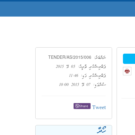
TENDER/AS/2015/006
ނަންބަރު:
ޕަބްލިޝްކުރި ތާރީޚު: 05 މޭ 2015
ޕަބްލިޝްކުރި ގަޑި: 11:46
ސުންގަޑި: 07 މޭ 2015 10:00
Tweet
Share
ހޯދާ