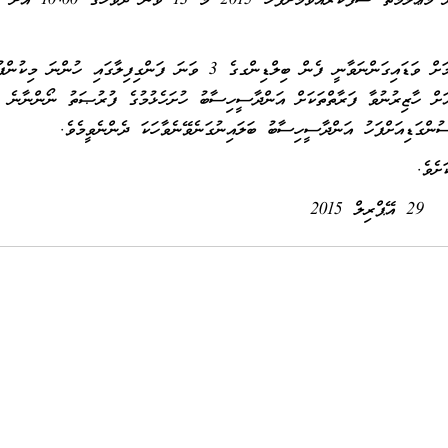
ދުވަހުގެ ހެނދުނު 10:00 އަށް މި ކުންފުންޏަށް ވަޑައިގެން މަޢުލޫމާތު ސާފުކުރެއްވުމަށްފަހު 2015 މޭ 13 ވަނަ ދުވަހުގެ 10:00 އަށް
މަޢުލޫމާތު ސާފުކުރެއްވުމަށާއި އަންދާސީހިސާބު ހުށަހެޅުއްވުމަށް ވަޑައިގަންނަވާނީ ފެން ބިލްޑިންގގެ 3 ވަނަ ފަންގިފިލާގައި ހުން
ަށް ހާޒިރުނުވާ ފަރާތްތަކަށް އަންދާސީހިސާބު ހުށަހެޅުމުގެ ފުރުޞަތު ނޯންނާނެ
ުންގަޑިއަށްފަހު އަންދާސީހިސާބު ބަލައިނުގަނެވޭނެވާހަކަ ދެންނެވީމެވެ.
ށެވެ.
29 އޭޕްރިލް 2015