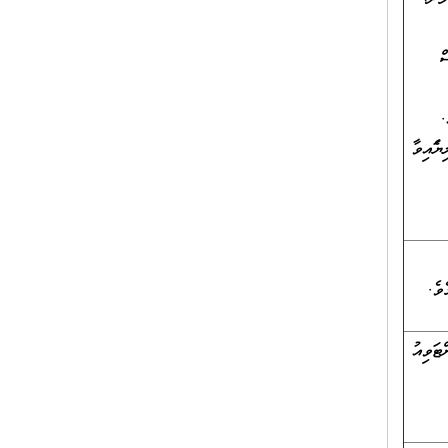
ް
.
ފައިވާ
ޓަވިއު