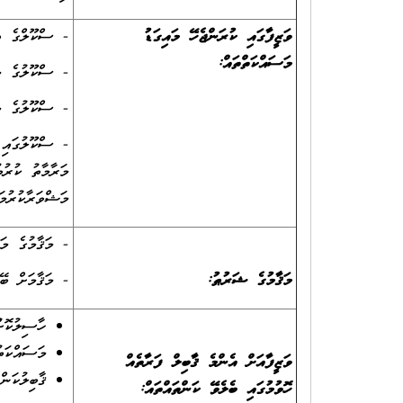
ވަޒީފާގައި ކުރަންޖެހޭ މައިގަޑު
- ސްކޫލްގެ އިމ
މަސައްކަތްތައް:
- ސްކޫލުގެ މަ
- ސްކޫލުގެ މަ
- ސްކޫލުގައި 
މަރާމާތު ކުރު
މަޝްވަރާކުރުމަށ
- މަޤާމުގެ މަސައްކަތުގެ ދާއިރާއެއ
މަޤާމުގެ ޝަރުޠު:
- މަޤާމަށް ބޭ
ހާސިލުކޮށް
މަސައްކަތު
ވަޒީފާއަށް އެންމެ ޤާބިލް ފަރާތެއް
ޤާބިލުކަން
ހޮވުމުގައި ބެލެވޭ ކަންތައްތައް
: