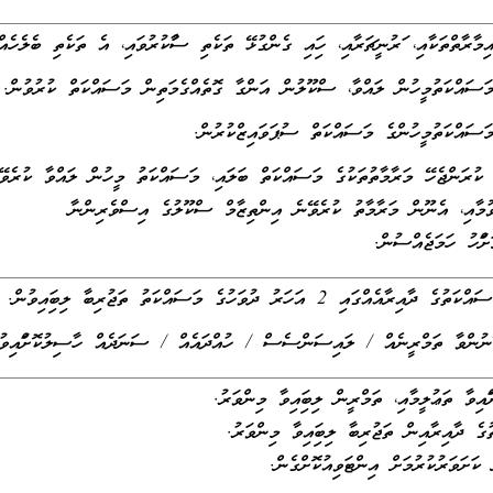
ާރާތްތަކާއި، ފަރުނީޗަރާއި، ހިފައި ގެންގުޅޭ ތަކެތި ސާފުކުރުވައި، އެ ތަކެތި ބެލެހެއް
ސައްކަތުމީހުން ލައްވާ، ސްކޫލުން އަންގާ ގޮތެއްގެމަތިން މަސައްކަތް ކުރުވުން.
ސައްކަތުމީހުންގެ މަސައްކަތް ސުޕަވައިޒްކުރުން.
ކުރަންޖެހޭ މަރާމާތުތަކުގެ މަސައްކަތް ބަލައި، މަސައްކަތު މީހުން ލައްވާ ކުރެވޭވ
ވުމާއި، އެނޫން މަރާމާތު ކުރެވޭނެ އިންތިޒާމް ސްކޫލުގެ އިސްވެރިންނާ
ްފަހު ހަމަޖެއްސުން.
ްގައި 2 އަހަރު ދުވަހުގެ މަސައްކަތު ތަޖުރިބާ ލިބިފައިވުން. ނުވަތަ؛
ނުންވާ ތަމްރީނެއް / ލައިސަންސެސް / ހުއްދައެއް / ސަނަދެއް ހާސިލުކޮށްފައިވު
ފައިވާ ތަޢުލީމާއި، ތަމްރީން ލިބިފައިވާ މިންވަރު.
ގެ ދާއިރާއިން ތަޖުރިބާ ލިބިފައިވާ މިންވަރު.
 ކަށަވަރުކުރުމަށް އިންޓަވިއުކޮށްގެން.