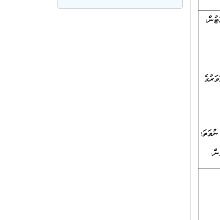
ޓުން.
ަރުގެ
ން.