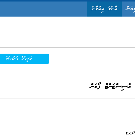
ިޔުން
އާންމު އިޢުލާން
ވަޒީފާގެ ފުރުޞަތު
އެސިސްޓަންޓް ފޯމަން