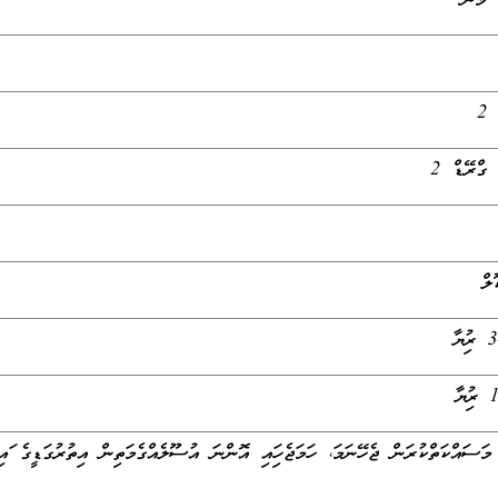
ޯމަން
2
ގްރޭޑް 2
ލް
 މަސައްކަތްކުރަން ޖެހޭނަމަ، ހަމަޖެހިފައި އޮންނަ އުސޫލެއްގެމަތިން އިތުރުގަޑީގެ ފައ