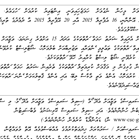
ަށް މީހުން ނެގުމަށް ހަމަޖެހިފައިވަނީ އިންޓަވިޔު ކުރުމަށް ފަހުގައެވެ.
އިންޓަވިޔު އޮންނާނީ، 16 އެޕްރީލް 2015 އާއި 20 އޭޕްރީލް 2015 އާ ދެ
ސްކޫލުގައެވެ.
މި މަޤާމަށް އެދިފައިވާ ޝަރުޠު ހަމަވާ ފަރާތްތަކުގެ އަދަދު 15 އަށްވުރެ ގިނަނަމަ، ވަޒީފާއަށް
ފައިވާ ފަރާތްތަކުގެ ތަޢުލީމީ ފެންވަރާއި ތަޖުރިބާއަށް ބެލުމަށްފަހު، ޝޯޓްލިސްޓް ކުރެވޭނެ
ު ކުރެވޭނީ ޝޯޓް ލިސްޓް ކުރާއިރު ހޮވޭ ފަރާތްތަކަށެވެ.
ާ ގުޅިގެން މި މަޤާމަށް ކުރިމަތިލާ ފަރާތްތަކުގެ ތެރެއިން ޝަރުޠު ހަމަވާ ފަރާތްތަކ
 ކުރުމަށްފަހު، އެންމެ މަތީ މާކްސް ލިބޭ، އަދި އެންމެ ޤާބިލުކަމަށް ފެންނަ ފަރާތަކަށ
ަޖައްސައިދެވޭނެއެވެ.
ރވިސްގެ ވަޒީފާއަށް އެދޭ ފޯމް (ސިވިލް ސަރވިސްގެ ވަޒީފާއަށް އެދޭ ފޯމު، މި ސްކ
 ލިބެން ހުންނާނެއެވެ. އަދި ސިވިލް ސަރވިސް ކޮމިޝަނުގެ ވެބްސައިޓުން
ރވިސްއަށް / ސަރުކާރަށް ޚިދުމަތްކުރުމުގެ އެއްބަސްވުމެއް އޮތް މުވައްޒަފުން،
 މަޤާމަށް ހޮވިއްޖެނަމަ، އަދާކުރަމުންދާ ވަޒީފާއިން ވީއްލުމާމެދު އިޢުތިރާޒެއް ނެތްކަމ