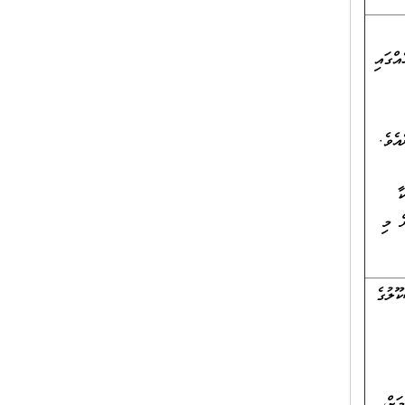
މެދުގެ ތާރީޚެއްގައި
އެވެ.
ާ
ް މި
ޫލުގެ
ަށް،