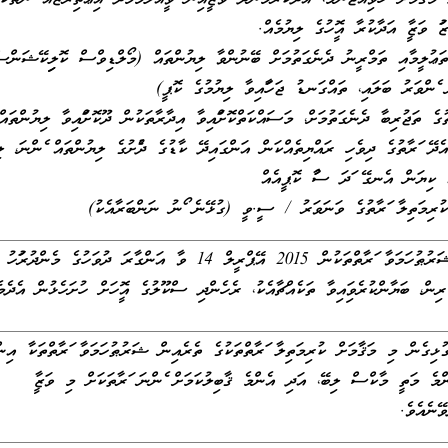
ފު ވަޒީފާ އަދާކުރާ އޮފީހުގެ ލިޔުމެއް.
 ތަޢުލީމާއި ތަމްރީނު ދެނެގަތުމަށް ބޭނުންވާ ލިޔުންތައް (މޯލްޑިވްސް ކޮލިފިކޭޝަންސ
 ފެންވަރު ބަލައި، ތައްގަނޑު ޖަހާފައިވާ ލިޔުމުގެ ކޮޕީ)
ގެ ތަޖުރިބާ ދެނެގަތުމަށް، މަސައްކަތްކޮށްފައިވާ އިދާރާތަކުން ދޫކޮށްފައިވާ ލިޔުންތައް
 އެދޭ ފަރާތުގެ ދިވެހި ރައްޔިތެއްކަން އަންގައިދޭ ކާޑުގެ ދެފުށުގެ ލިޔުންތައް ފެންނަ، ލިޔެ
ް ކިޔަން އެނގޭ ފަދަ ސާފު ކޮޕީއެއް
 ކުރިމަތިލާ ފަރާތުގެ ވަނަވަރު / ސީ.ވީ (ގުޅޭނެ ފޯނު ނަންބަރާއެކު)
މި މަޤާމަށް ޝަރުޠުހަމަވާ ފަރާތްތަކުން 2015 އޭޕްރީލް 14 ވާ އަންގާރަ ދުވަހުގެ މެންދުރުފަހު
ޅިގެން މި މަޤާމަށް ކުރިމަތިލާ ފަރާތްތަކުގެ ތެރެއިން ޝަރުޠުހަމަވާ ފަރާތްތަކާ އިން
ެންމެ މަތީ މާކްސް ލިބޭ، އަދި އެންމެ ޤާބިލުކަމަށް ފެންނަ ފަރާތަކަށް މި ވަޒީފާ
ޭނެއެވެ.