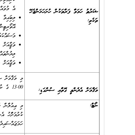
އެ މުވައްޒަ
ޝަރުޠު ހަމަވާ ފަރާތަކުން ހުށަހަޅަންޖެހޭ
ލިބިފައިވާ
ތަކެތި
:
އޮތޯރިޓީން
މަސައްކަތު
ވަޒީފާއަށް
ލިޔުންތައ
ވަޒީފާއަށް
13.00 ގެ ކުރިން، ބަޔާންކުރެވިފައިވާ ތަކެއްޗާއެކު، ރެހެންދި ސްކޫލުގެ އޮފީހަށް ހުށަހެޅުން އެދެމެވެ.
މަޤާމަށް އެދެންވީ ގޮތާއި ސުންގަޑި:
ނޯޓް:
މި ޢިއުލާނާ ގު
ކުރުމަށްފަހު އ
ހަމަޖައްސައިދެވ