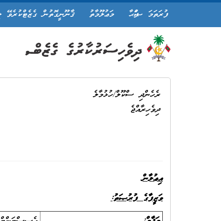
ފުރަތަމަ ޞަފްޙާ
މަޢުލޫމާތު
ޤާނޫނީގޮތުން ގެޒެޓްކުރެވޭ ލ
ރެހެންދި ސްކޫލް/ހުޅުމާލެ
ދިވެހިރާއްޖެ
އިޢުލާން
ވަޒީފާގެ ފުރުޞަތު: