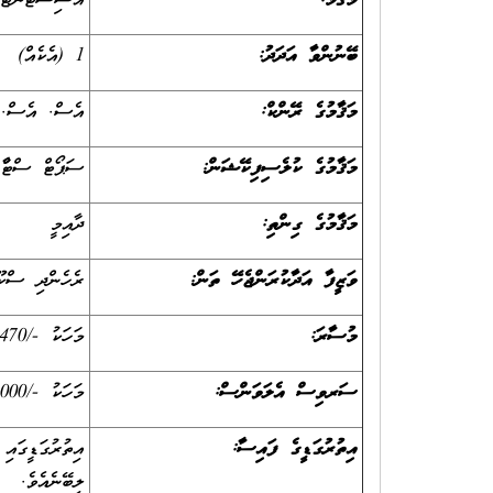
މަޤާމް:
އެސިސްޓަންޓް ފ
ބޭނުންވާ އަދަދު:
1 (އެކެއް)
މަޤާމުގެ ރޭންކް:
އެސް. އެސް. 
މަޤާމުގެ ކުލެސިފިކޭޝަން:
ސަޕޯޓް ސްޓާފް 
މަޤާމުގެ ގިންތި:
ދާއިމީ
ވަޒީފާ އަދާކުރަންޖެހޭ ތަން:
ރެހެންދި ސްކޫ
މުސާރަ:
މަހަކު -/3470 ރުފިޔާ
ސަރވިސް އެލަވަންސް:
މަހަކު -/1000 ރުފިޔާ
އިތުރުގަޑީގެ ފައިސާ:
އިތުރުގަޑީގައި
ލިބޭނެއެވެ.