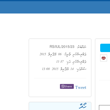
RS/IUL/2015/23
ނަންބަރު:
ޕަބްލިޝްކުރި ތާރީޚު: 06 އޭޕްރިލް 2015
ޕަބްލިޝްކުރި ގަޑި: 11:37
ސުންގަޑި: 14 އޭޕްރިލް 2015 13:00
Tweet
Share
ހޯދާ