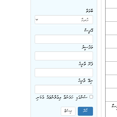
ބާވަތް
އޮފީސް
ތަފުސީލު
ފެށޭ ތާރީޚު
ނިމޭ ތާރީޚު
ސުންގަޑި ހަމަނުވާ އިޢުލާންތައް އެކަނި
ިސާ