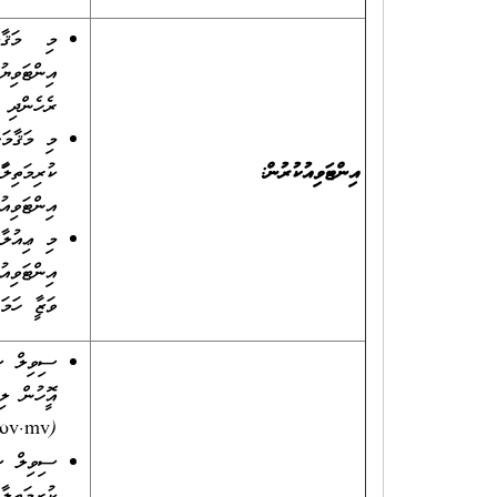
މި މަޤާމ
ރެހެންދި 
އިންޓަވިއުކުރުން
:
ކުރިމަތިލާ
އިންޓަވިއ
މި ޢިއުލާނ
އިންޓަވިއު
ވަޒީފާ ހަމ
ސިވިލް ސަ
އޮފީހުން
(www.csc.gov.mv ން) ޑައުންލޯޑް ކުރެވެން ހުންނާނެއެވެ.)
ސިވިލް ސަ
ކުރިމަތިލާ