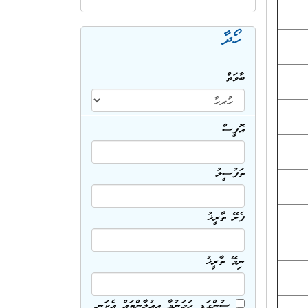
ހޯދާ
ބާވަތް
އޮފީސް
ތަފުސީލު
ފެށޭ ތާރީޚު
ނިމޭ ތާރީޚު
ސުންގަޑި ހަމަނުވާ އިޢުލާންތައް އެކަނި