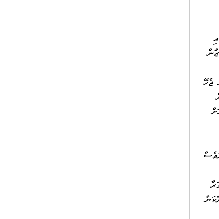
އި
ފުން
 ޖެހޭ
ށް
ުވެސް
ރާ
ާކަން