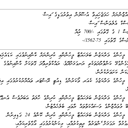
ުންނަށް ހަމަޖެހިފައިވާ އުސޫލުން އިތުރުގަޑީގެ ފައިސާ.
ިސްކް އެލެވަންސް ފައިސާ.
7 ރުފިޔާ
ގޮތުގައި 1562.75/-
ީހުންގެ މަރްކަޒުން ބަލަހައްޓާ މީހުންނާއި ކުދިންނަށް ކާންދިނުމުގައި ކަޑައެޅިފައި
ާގެންގުޅޭ ކަންވާރުފަދަތަކެތި ރަނގަޅަށްދޮވެ، ރައްކާތެރިވާފަދަ ގޮތަކަށް ކާންދިނުމުގެ
ކަން ކަށަވަރުކުރުން.
 މީހުންގެ މަރްކަޒުގެ ކެއަރ ވޯކަރުންގެ ޑިއުޓީ ރޮސްޓަރ ތައްޔާރުކުރުމުގައި އިދ
.
މީހުންގެ މަރްކަޒުން ބަލަހައްޓާ މީހުންނާއި ކުދިންގެ ހާލަތު އަބަދުވެސް އެނގޭފަދ
ޭ މުވައްޒަފުންގެ މަސައްކަތްތައް ރާވައި ބެލެހެއްޓުން.
ޚާއްސަ އެހީއަށް ބޭނުންވާ މީހުންގެ މަރްކަޒުން ބަލަހައްޓާ މީހުންނާއި ކުދިން، ކޮންމެ 24 ގަޑިއިރުން
ގުޅުވާ ރަގަޅަށް ފެންވަރުވާ ރީތިކުރުމާއި، މިކަންކުރުމުގައި އޯގާތެރިކަމާއި،