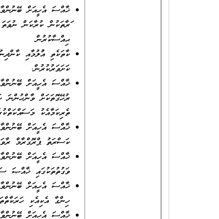
ޚާއްސަ އެހީއަށް ބޭނުންވާ 
ފަރާތަކުން ކުރާކަން ނުވަތަ
ޙިއްސާކުރުން
ކާތަކެތި އުފުލުމާއި ކާންދިނ
ކަށަވަރުކުރުން.
ޚާއްސަ އެހީއަށް ބޭނުންވާ 
ރުހޭގޮތަކަށް ވާންހުންނަ ކަނ
ތެރިކަމާއެކު މަސައްކަތްކުރ
ޚާއްސަ އެހީއަށް ބޭނުންވާ 
ކަސްރަތު ޕްރޮގްރާމް ރާވައި
ޚާއްސަ އެހީއަށް ބޭނުންވާ 
ވަގުތުތަކުގައި ޚާއްޞަ ސަމާ
ޚާއްސަ އެހީއަށް ބޭނުންވާ 
ހިންގާ އެކިއެކި ހަރަކާތްތަ
ޚާއްސަ އެހީއަށް ބޭނުންވާ 