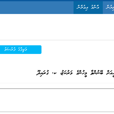
ިޔުން
އާންމު އިޢުލާން
ވަޒީފާގެ ފުރުޞަތު
ީއަށް ބޭނުންވާ މީހުންގެ މަރުކަޒު، ކ. ގުރައިދޫ