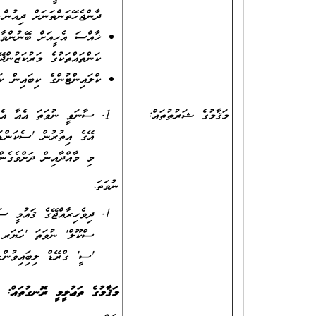
ދާންޖެހޭތަންތަނަށް ދިއުން.
ޚާއްސަ އެހީއަށް ބޭނުންވާ 
ކަންތައްތަކުގެ މަރުކަޒުންދޭ
ކްލައިންޓުންގެ ކިބައިން ކަ
މަޤާމުގެ ޝަރުޠުތައް:
އޭގެ އިތުރުން 'ސެކަންޑަ
މި މާއްދާއިން ދަށްވެގެން
ނުވަތަ،
ސްކޫލް' ނުވަތަ 'ހަޔަރ ސ
'ސީ' ގްރޭޑް ލިބިފައިވުން.
މަޤާމުގެ ތަޢުލީމީ ރޮނގުތައް: