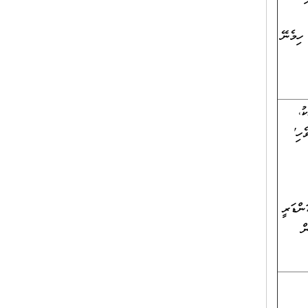
ހިމެނޭ
ެކު،
ހި'
ވުމާއެކު 'ސެކަންޑަރީ
ް