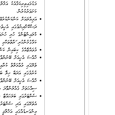
މަޑުމައިތިރިކަމާއެކު އަޅާލާ
ކަށަވަރުކުރުން.
އަމިއްލައަށް ކަންކަންކުރެވޭ
ދަސްކޮށްދިނުމުގައި އެހީތެރ
ކްލައިންޓުންގެ ހުރި ހުނަރު
ކަމާގުޅުންހުރި ފަރާތްތަކާއި
މުވައްޒަފެއްގެ ކިބައިން ކަނ
ޚާއްސަ އެހީއަށް ބޭނުންވާ 
ތެރޭގައި މުޢާމަލާތް ކުރާއިރ
ކުރުމުގައި އަދަބާ ޚިލާފު ބ
ޚާއްސަ އެހީއަށް ބޭނުންވާ މ
ސިއްޙަތަށް ގެއްލުންވާފަދަ 
ސެންޓަރުގައި ބަލަހައްޓާ ކ
އެތެރޭގައި އަދި ސެންޓަރުން
މިންގަނޑެއްގައި އަޚްލާޤީ 