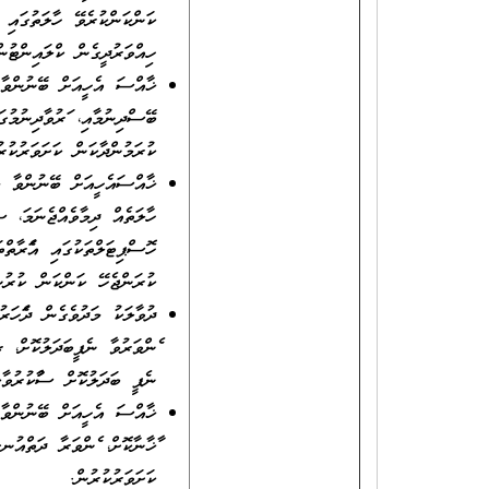
ކަންކަންކުރެވޭ ހާލަތުގައި ތ
ހިއްވަރުދީގެން ކްލައިންޓުނ
ޚާއްސަ އެހީއަށް ބޭނުންވާ މ
ބޭސްދިނުމާއި، ފަރުވާދިނުމު
ކުރަމުންދާކަން ކަށަވަރުކުރ
ޚާއްސައެހީއަށް ބޭނުންވާ މީ
ހާލަތެއް ދިމާވެއްޖެނަމަ، 
ހޮސްޕިޓަލްތަކުގައި އެފަރާތް
ކުރަންޖެހޭ ކަންކަން ކުރުނ
ދުވާލަކު މަދުވެގެން ދެފަހ
ފެންވަރުވާ ނެޕީބަދަލުކޮށް،
ނެޕީ ބަދަލުކޮށް ސާފުކުރުވާ
ޚާއްސަ އެހީއަށް ބޭނުންވާ 
ފާޚާނާކޮށް، ފެންވަރާ ދަތްއު
ކަށަވަރުކުރުން.