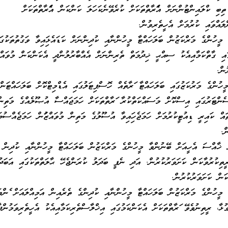
ިބި ކްލައިންޓުންނަށް އެފަރާތްތަކަށް ކުރެވޭނެކަހަލަ ކަންކަން އެފަރާތްތަކަށް
ްލައްވައި ކުރުމަށް އެހީތެރިވުން.
ީހުންގެ މަރްކަޒުން ބަލަހައްޓާ މީހުންނާއި ކުދިންނަށް ކަޑައެޅިފައިވާ ވަގުތުތަކުގަ
ގައި ގާތްކަމާއިއެކު ސިއްޙީ ޚިދުމަތް ތެރިންނަށް އެއްބާރުލުންދީ އެކަންކަން މުވައްޒަ
ުން.
ހުންގެ މަރުކަޒުގައި ބަލަހައްޓާ ފަރާތެއް ހޮސްޕިޓަލުގައި އެޑްމިޓްކޮށް ބަލަހައްޓަން
ސެންޓަރުގައި އިސްކޮށް މަސައްކަތްކުރާ ފަރާތްތަކަށް ހަމަޖައްސާ އުޞޫލެއްގެ މަތިން
ތައް ކައިރީ ޑިއުޓީކުރުމަށް ހަމަޖެހިފައިވާ އުސޫލުގެ މަތިން މުވައްޒަފުން ހަމަޖެއްސުމަ
ް.
ަރު ޚާއްސަ އެހީއަށް ބޭނުންވާ މީހުންގެ މަރްކަޒުން ބަލަހައްޓާ މީހުންނާއި ކުދިން
 ރީތިކުރުވާކަން ކަށަވަރުކުރުން. އަދި ނެޕީ ބަދަލު ކުރަންޖެހޭ ޙާލަތްތަކުގައި އަބަދ
ކަން ކަށަވަރުކުރުން.
މީހުންގެ މަރްކަޒުން ބަލަހައްޓާ މީހުންނާއި ކުދިންގެ ތެރެއިން އަމިއްލައަށް ފެންވަ
ނގުޅާ، ރީތިނުވެވޭ ފަރާތްތަކަށް އެކަންކަމުގައި އިޚްލާސްތެރިކަމާއިއެކު އެހީތެރިވަމުންދ