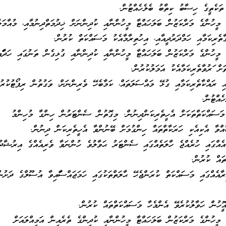
ތަކެތީގެ ހިސާބު ކިތާބު ބެލެހެއްޓުން.
މީހުންގެ މަރްކަޒުން ބަލަހައްޓާ މީހުންނާއި ކުދިންނަށް ޚިދުމަތްދިނުމާއި، މުއާމަލާ
ތެރިކަމާއި ހަމްދަރުދީއާއި، އިހުތިރާމާއެކު މަސައްކަތް ކުރުން.
މީހުންގެ މަރްކަޒުން ބަލަހައްޓާ މީހުންނާއި ކުދިންނާއި ގުޅިގެން ތަނުގައި ހަދާފައި
ށް ފަރުވާތެރިކަމާއެކު އަމަލުކުރުން.
 ރައްކާތެރިކަމާއި ގުޅޭ މައްސަލަތައް، ކަމާބެހޭ ވެރިންނަށް، ވަގުތުން ރިޕޯޓުކުރުމ
ެއްޓުން.
ު މަސައްކަތްތަކަށް އެހީތެރިކަންދިނުން. މިގޮތުން ސެންޓަރުން ހިންގާ މުހިންމު
އްވާ އެކިއެކި ހަރަކާތްތައް ހިންގުމަށް ބޭނުންވާ އެހީތެރިކަން ދިނުން.
 އެއްގައި ހުރެއްޖެ ހާލަތެއްގައި ސެންޓަރު ޙަވާލުވެ ހުންނަވާ ވެރިއެއްގެ އިރުޝާދު
ައް ކުރުން.
ާއެއްގައި މަސައްކަތް ކުރަންޖެހޭ ޙާލަތްތަކުގައި ހަމަޖައްސާފައިވާ އުސޫލްގެ ދަށުނ
ފީހުން ހަވާލުކުރެވޭ އެންމެހާ މަސައްކަތްތައް ކުރުން.
މީހުންގެ މަރްކަޒުން ބަލަހައްޓާ މީހުންނާއި ކުދިންގެ ތެރެއިން އަމިއްލައަށް