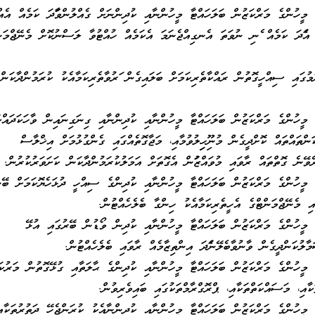
މީހުންގެ މަރްކަޒުން ބަލަހައްޓާ މީހުންނާއި ކުދިންނަށް ގެއްލުންވާފަދަ ކަމެއް އެއ
 އެފަދަ ކަމެއް ފެނި ނުވަތަ އެނގިއްޖެނަމަ އެކަމެއް ހުއްޓުވާ ލަސްނުކޮށް މެނޭޖްމަނ
ުމުގައި ސިއްހީގޮތުން ރައްކާތެރިކަމަށް ބަލައިގެން ފަރުވާތެރިކަމާއެކު ކުރަމުންދާކަން
މީހުންގެ މަރްކަޒުން ބަލަހައްޓާ މީހުންނާއި ކުދިންނާއި ގިނަގިނައިން ވާހަކަދައްކ
ްތައްތައް ކޮށްދީގެން މުނިފޫހިފިލުވުމާއި، މަޖާގޮތެއްގައި ގެންގުޅުމަށް އިޚްލާސް
ެވޭނެ ގޮތްތައް ރާވައި މުވައްޒަފުން އެގޮތަށް އަމަލުކުރަމުންދާކަން ކަށަވަރުކުރުން.
މީހުންގެ މަރްކަޒުން ބަލަހައްޓާ މީހުންނާއި ކުދިންގެ ސިއްހީ ދުޅަހެޔޮކަމަށް ބޭނ
 މެނޭޖްމަންޓްގެ އެހީތެރިކަމާއެކު ހިންގާ ބެލެހެއްޓުން.
މީހުންގެ މަރްކަޒުން ބަލަހައްޓާ މީހުންނާއި ކުދިން ވޯޑުން ބޭރުގައި އުޅޭ
ލުކަންދީގެން ވާނުވާބެލޭނެފަދަ އިންތިޒާމެއް ރާވައި ބެލެހެއްޓުން.
މީހުންގެ މަރްކަޒުން ބަލަހައްޓާ މީހުންނާއި ކުދިންގެ ޙާލަތާއި ގުޅޭގޮތުން މަރުކަ
ކާއި، މަސައްކަތްތަކާއި، ޕްރޮގްރާމްތަކުގައި ބައިވެރިވުން.
މީހުންގެ މަރްކަޒުން ބަލަހައްޓާ މީހުންނާއި ކުދިންނާއެކު ކުރަންޖެހޭ ދަތުރުތަކާއ