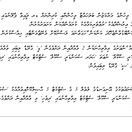
މީހުންގެ މަރްކަޒުން ބަލަހައްޓާ މީހުންނާއި ކުދިންނަށް ޑރ ދީފައިވާ ޕްލޭނުގައި 
 އިރުޝާދާއެކު ފަރުވާތެރިކަމާއެކު ކުރަމުންދާކަން ކަށަވަރުކުރުން.
ންބޮޑުވާންޖެހޭފަދަ ކަންކަން ފާހަގަވާނަމަ ލަސްނުކޮށް މެނޭޖްމަންޓާއި ޙިއްސާކުރުން
ސާނަވީ ނުވަތަ އެއާ އެއް ފެންވަރުގެ އިމްތިޙާނަކުން 2 މާއްދާއިން ދަށްވެގެން 'ޑީ' ގްރޭޑް ލިބިފައި ވުމާއ
ރީ ސްކޫލް' ނުވަތަ 'ހަޔަރ ސެކަންޑަރީ ސްކޫލް' ސެޓްފިކެޓް އިމްތިޙާނުގައި 'ދިވެ
 'ސީ' ގްރޭޑް ލިބިފައިވުން.
ދިވެހިރާއްޖޭގެ ޤައުމީ ސަނަދުތަކުގެ އޮނިގަނޑުގެ ލެވެލް 3 ގެ ސެޓްފިކެޓް 3 ޙާޞިލްކޮށްފައި
ެކަންޑަރީ ސްކޫލް' ސެޓްފިކެޓް އިމްތިޙާނުގައި 'ދިވެހި' މި މާއްދާއިން ދަށްވެގެނ