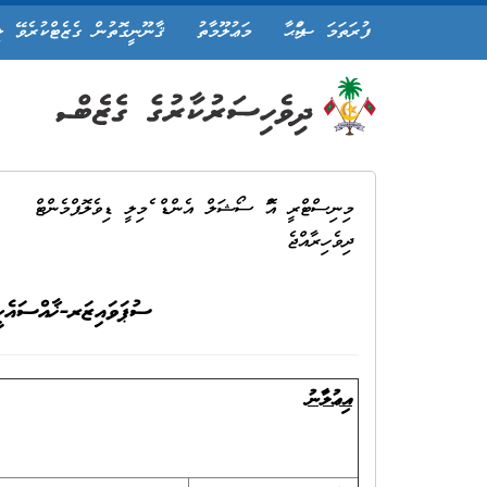
ފުރަތަމަ ޞަފްޙާ
މަޢުލޫމާތު
ޤާނޫނީގޮތުން ގެޒެޓްކުރެވޭ ލ
މިނިސްޓްރީ އޮފް ސޯޝަލް އެންޑް ފެމިލީ ޑިވެލޮޕްމެންޓް
ދިވެހިރާއްޖެ
ސުޕަވައިޒަރ-ޚާއްސައެހ
އިޢުލާނު