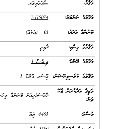
މަޤާމު:
ސުޕަވައިޒަރ
މަޤާމުގެ ނަންބަރު:
J-115074
ބޭނުންވާ އަދަދު:
01
(އެކެއް)
މަޤާމުގެ ގިންތި:
ދާއިމީ
މަޤާމުގެ ރޭންކު:
ޖީ.އެސް 3
މަޤާމުގެ ކްލެސިފިކޭޝަން:
އޮފިސަރ ގްރޭޑް 1
ވަޒީފާ އަދާކުރަން ޖެހޭ
ޚާއްސައެހީއަށް ބޭނުންވާ މީހުން
ތަން:
މުސާރަ:
4465 ރުފިޔާ