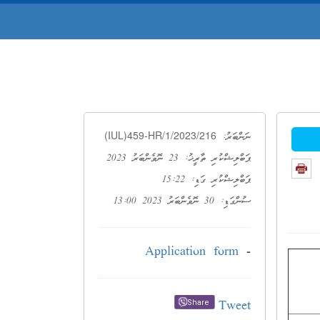
(IUL)459-HR/1/2023/216
ނަންބަރު:
ޕަބްލިޝްކުރި ތާރީޚު: 23 ނޮވެންބަރު 2023
ޕަބްލިޝްކުރި ގަޑި: 15:22
ސުންގަޑި: 30 ނޮވެންބަރު 2023 13:00
Application form
-
Tweet
Share