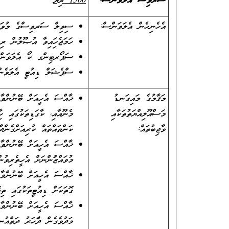
ސަރވިސް އެލަވަންސް:
1500 ރުފިޔާ
އެހެނިހެން އެލަވަންސް:
ސިވިލް ސަރވިސްގެ މުވައްޒަފ
ހަމަޖެހިފައިވާ އުޞޫލުން ރ
ސަޕޯރޓިންގ ކޯ އެލަވަންސް 1 ގެ ގޮތުގައި -/00
ސްޕެޝަލް ޑިއުޓީ އެލަވެންސްގެ 
މަޤާމުގެ މައިގަނޑު
ޚާއްސަ އެހީއަށް ބޭނުންވާ މ
މަސްއޫލިއްޔަތުތަކާއި
މެނޫއާއި، ކާގަޑިތަކުގައި ހިފ
ވާޖިބުތައް:
ކަންތައްތައް ކުރިއަށްގެންދާ
ޚާއްސަ އެހީއަށް ބޭނުންވާ
މުވައްޒަފުންނަށް އެހީތެރިވުން
ޚާއްސަ އެހީއަށް ބޭނުންވާ 
ގޮތަކަށް ޑިއުޓީތަކުގައި ތިބ
މަދުވެގެން ދެފަހަރު ދަތްއުނ