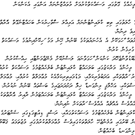
މީހެއްގެ ގޮތުގައި މަސައްކަތްކުރުމަށް މުވައްޒަފުންނަށް އަންގައި އެކަންކަން
 ހާލަތުގައި ތިބި ކްލައިންޓުންނަށް އަމިއްލަ ސާފުތާހިރުކަން ބަހައްޓާނެގޮތް އެފަރާތްތ
ިވެ ދިނުން.
ތައް ފާހަގަކޮށް އެ އެހުނަރުތަކުގެ ބޭނުން ހިފޭނެ މަގު ފަހިކޮށްދިނުމުގެ މަސައްކަތް
 ގުޅިގެން ކުރުން.
ްބޮޑުވާންޖެހޭފަދަ ކަންކަން ފާހަގަވާނަމަ ލަސްނުކޮށް މެނޭޖްމަންޓާއި ޙިއްސާކުރުން
މީހުންގެ މަރްކަޒުގައި ބަލަހައްޓާ ކްލައިންޓުން ބެލެހެއްޓުމުގެ މަސައްކަތް ކުރުމު
ު ފަރާތްތަކާއި އަދަބުވެރިކަމާއި، މަޑުމައިތިރިކަމާއެކު މުޢާމަލާތް ކުރުމާއި، މުޢާމަލާތ
ަސްތަކާއި، އަޚްލާޤީ މިންގަނޑާ ޚިލާފު ދަށުދަރަޖައިގެ ބަސްތައް ބޭނުން ނުކުރުން.
ީހުންގެ މަރްކަޒުގައި ބަލަހައްޓާ ކްލައިންޓުން ބަލަހައްޓަމުން ދާއިރު އެފަރާތްތަކުގ
އެއްވެސް އެއްޗެއް އެއްވެސް ފަރާތަކަށް ނުދިނުން.
ްލައިންޓުން ބެލެހެއްޓުމުގެ މަސައްކަތުގައާއި، ރަސްމީ ޑިއުޓީގަޑީގައި ސެންޓަރުގެ
 ބޭރުގައި އުޅެންޖެހޭ ހާލަތްތަކުގައިވެސް، މުޢާމަލާތުކުރުމުގައި މުޖުތަމަޢު ޤަބޫލު
މިންގަނޑު ބެހެއްޓުން.