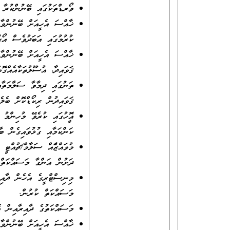
ވޯރޑްތަކުގައި ބޭނުންކުރާ 
ޚާއްސަ އެހީއަށް ބޭނުންވާ 
ކުރުމުގައި އަބަދުވެސް އޯގާ
ޚާއްސަ އެހީއަށް ބޭނުންވާ 
ޤަވައިދާ، އުސޫލުތަކާއެއްގޮތަ
ތަނުގައި ދިމާވާ ސަލާމަތާއި
ޤަވައިދުން ރިކޯޑްކޮށް ބެލެހ
އޮފީހުގައި ކުރެވޭ މުހިންމ
ކަންކަމާއި ގުޅުވައިގެން ބާ
މުވައްޒަފެއް ސަލާމް/ޗުއްޓީ
ދަށުން އަންގާ މަސައްކަތްތ
މިނިސްޓްރީގެ އެހެން ދާއިރ
މަސައްކަތް ކުރުން.
މަސައްކަތުގެ ދާއިރާއިން އޮ
ޚާއްސަ އެހީއަށް ބޭނުންވާ 