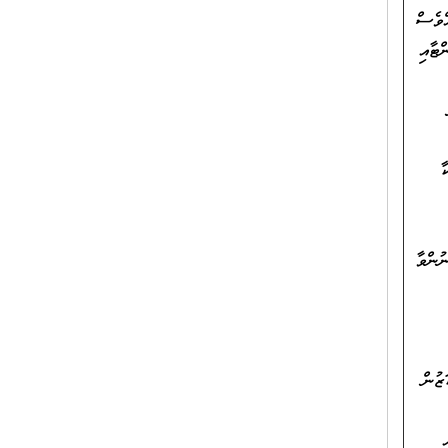
ްވެސް
ްޓާއި
ާ
ުންވާ
ޒުން
ި