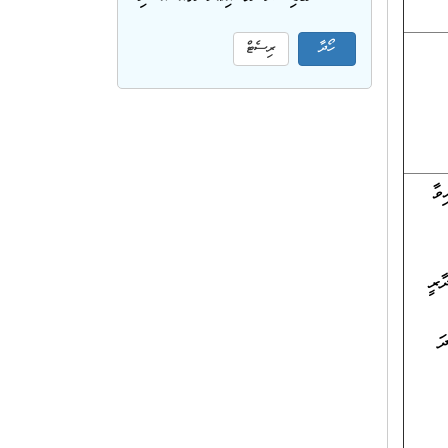
ވާ
ާރީ
ަ