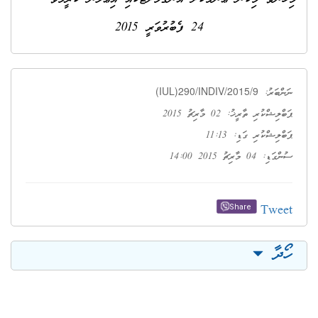
24 ފެބުރުވަރީ 2015
(IUL)290/INDIV/2015/9
ނަންބަރު:
ޕަބްލިޝްކުރި ތާރީޚު: 02 މާރިޗު 2015
ޕަބްލިޝްކުރި ގަޑި: 11:13
ސުންގަޑި: 04 މާރިޗު 2015 14:00
Tweet
Share
ހޯދާ