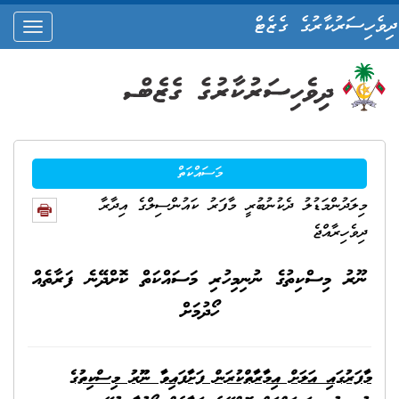
ދިވެހިސަރުކާރުގެ ގެޒެޓް
oggle
ation
މަސައްކަތް
މިލަދުންމަޑުލު ދެކުނުބުރީ މާފަރު ކައުންސިލްގެ އިދާރާ
ދިވެހިރާއްޖެ
ނޫރު މިސްކިތުގެ ނުނިމިހުރި މަސައްކަތް ކޮށްދޭނެ ފަރާތެއް
ހޯދުމަށް
މާފަރުގައި އަލަށް އިމާރާތްކުރަން ފަށާފައިވާ ނޫރު މިސްކިތުގެ