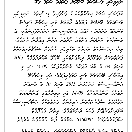
ނުނިމިހުރި މަސައްކަތް ކޮށްދޭނެ ފަރާތެއް ހޯދުމާ ގުޅޭ
މާފަރުގައި އަލަށް އިމާރާތްކުރަން ފަށާފައިވާ މިސްކިތުގެ ނުނިމިހުރި
މަސައްކަތް ކޮށްދޭނެ ފަރާތެއް ހޯދުމަށް ކުރި އިޢުލާނާ ގުޅިގެން،
ބޭނުންވާ އަދަދަށް ޞައްޙަ އަންދާސީހިސާބު ހުށަހަޅާފައިނުވާތީ، އެ
މަސައްކަތް ކޮށްދޭނެ ފަރާތެއް ހޯދުމަށް އަލުން އިޢުލާން ކުރަމެވެ.
ވީމާ، މިމަސައްކަތް އަމިއްލަ ތަކެތީގައި ކުރުމަށް ޝައުޤުވެރިވެލައްވާ
ފަރާތްތަކަށް މަޢުލޫމާތު ދިނުމަށްޓަކައި ބޭއްވޭ ބައްދަލުވުމެއް 2015
މާރިޗު 04 ވާ ބުދަ ދުވަހުގެ މެންދުރުފަހުގެ 14:00 ގައި މި
އިދާރާގައި ބޭއްވުމަށް ވަނީ ހަމަޖެހިފައެވެ. އަދި މިކަމާގުޅޭ
އަންދާސީހިސާބު ހުށަހެޅުން 2015 މާރިޗު 10 ވާ އަންގާރަ
ދުވަހުގެ މެންދުރުފަހުގެ 14:00 ގައި މިއިދާރާގައި އޮންނާނެއެވެ.
މަޢުލޫމާތު ސާފުކުރައްވަން ހާޒިރުނުވާ ފަރާތްތަކުގެ އަންދާސީހިސާބު
ބަލައިނުގަނެވޭނެ ވާހަކަ ދަންނަވަމެވެ. އިތުރު މަޢުލޫމާތު
ސާފުކުރެއްވުމަށް 6560005 ނަންބަރު ފޯނާ ގުޅުއްވުން އެދެމެވެ.
މިހެންވެ މިކަން ޢާންމުކޮށް އެންގުމަށްޓަކައި އިޢުލާން ކުރީމެވެ.