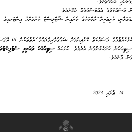
ލަކާއި އެއްގޮތަށެވެ.
ން މަސައްކަތުގެ އެއްބަސްވުމެއް ހެދޭނެއެވެ.
ައަޅާނީ، ކުރިމަތިލާ ފަރާތްތަކުގެ ތެރެއިން ޝޯޓްލިސްޓް ކުރުމަށްފަހު އިންޓަރވިއު
ވީމާ، ކޮންޓްރެކްޓް އުސޫލުން މި ސްކޫލްގެ ސެކިޔުރިޓީ ބެލެހެއްޓުމުގެ މަސައްކަތް ކޮށްދިނުމަށް ޝައުގ
ސިޓީއާއެކު ތަޢުލީމީ ސެޓްފިކެޓްތަކ
ަޅުއްވަން ވާނެއެވެ.
24 ޖުލައި 2023