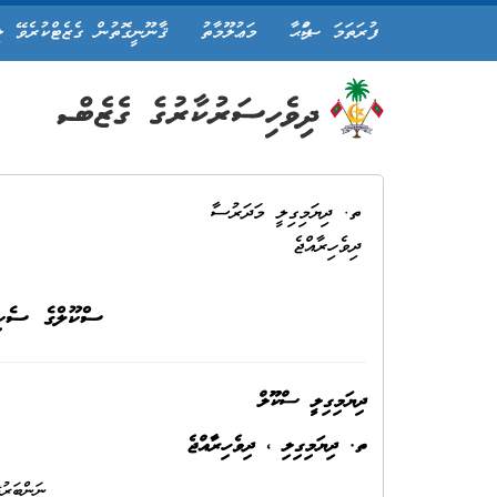
ފުރަތަމަ ޞަފްޙާ
މަޢުލޫމާތު
ޤާނޫނީގޮތުން ގެޒެޓްކުރެވޭ ލ
ތ. ދިޔަމިގިލީ މަދަރުސާ
ދިވެހިރާއްޖެ
ސްކޫލްގެ ސެކިއ
ދިޔަމިގިލީ ސްކޫލް
ތ. ދިޔަމިގިލި ، ދިވެހިރާއްޖެ
ނަންބަރު: