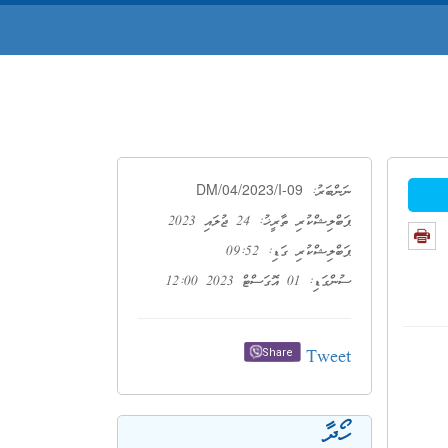
DM/04/2023/I-09
ނަންބަރު:
ޕަބްލިޝްކުރި ތާރީޚު: 24 ޖުލައި 2023
ޕަބްލިޝްކުރި ގަޑި: 09:52
ސުންގަޑި: 01 އޮގަސްޓް 2023 12:00
Tweet
Share
ހޯދާ