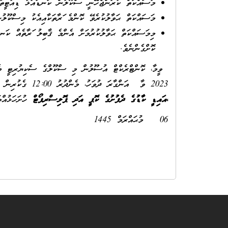
މަސައްކަތް ކުރަންޖެހޭނީ ސްކޫލުން ކަނޑައަޅާ ޑިއުޓީތާވަ
މަސައްކަތް ޙަވާލުކުރެވޭ ކޮންމެ ފަރާތަކާއިއެކު މިސްކޫލު
މިމަސައްކަތް ޙަވާލުކުރުމަށް އެންމެ ޤާބިލު ފަރާތެއް ކަނޑ
ކޮށްގެންނެވެ.
2023 ވާ އަންގާރަ ދުވަހު، މެންދުރު 12:00 ގެކުރިން ސިޓީއަކުން ހުށަހެޅުންވުން އެދެމެވެ. ހުށަހަޅާ
،އައިޑީ ކާޑުގެ ދެފުށުގެ ކޮޕީ އަދި ޕޮލިސްރިޕޯޓް
ހުށަހ
06 މުޙައްރަމް 1445