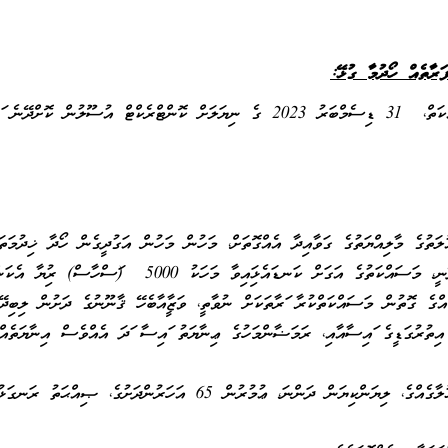
ަރާތެއް ހޯދުމާ ގުޅޭ:
މި ސްކޫލްގެ ސެކިޔުރިޓީ ބެލެހެއްޓުމުގެ މަސައްކަތް، 31 ޑިސެމްބަރު 2023 ގެ ނިޔަލަށް ކޮންޓްރެކްޓް އުސޫލުން ކޮށްދ
ަތުގެ މާލިއްޔަތުގެ ގަވާއިދާ އެއްގޮތަށް، މަހުން މަހުން އަގުދީގެން ހޯދާ ޚިދުމަތަ
ވުމާއެކު، މި މަސައްކަތާ ހަވާލުވާ ފަރާތަށް ސްކޫލުން ދޭނީ، މަސައްކަތުގެ އަގަށް ކަނޑައެޅިފައިވާ މަހަކު 5000 (ފަސ
ްގެ ގޮތުން މަސައްކަތްކުރާ ފަރާތަކަށް ނުވާތީ، ވަޒީފާއާބެހޭ ޤާނޫނުގެ ދަށުން ލިބިދޭ
ތުރުގަޑީގެ ފައިސާއާއި، ރަމަޟާންމަހުގެ ޢިނާޔަތު ފައިސާ ފަދަ އެއްވެސް އިނާޔަތެއް،
މިމަސައްކަތް ކޮށްދިނުމަށް ކުރިމަތިލެވޭނީ ރަނގަޅު އަޚުލާގެއްގެ، ލިޔަންކިޔަން ދަންނަ، ޢުމުރުން 65 އަހަރުންދަށުގެ، ޞިއްޙަތު ރަނގ