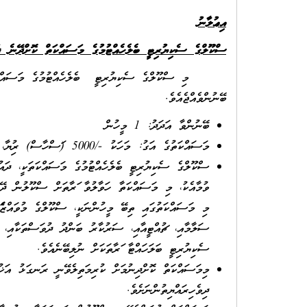
އިޢުލާނު
ސްކޫލްގެ ސެކިޔުރިޓީ ބެލެހެއްޓުމުގެ މަސައްކަތް ކޮށްދޭނެ ފ
ބޭނުންވެއްޖެއެވެ.
ބޭނުންވާ އަދަދު: 1 މީހުން
މަސައްކަތުގެ އަގު: މަހަކު -/5000 (ފަސްހާސް) ރުފިޔާ،
ސްކޫލްގެ ސެކިޔުރިޓީ ބެލެހެއްޓުމުގެ މަސައްކަތަކީ، ދައުލ
މި މަސައްކަތުގައި ތިބޭ މީހުންނަކީ، ސްކޫލްގެ މުވައްޒަފެއ
ސަލާމާއި، ޗުއްޓީއާއި، ސަރުކާރު ބަންދު ދުވަސްތަކާއި، އި
ސެކިޔުރިޓީ ބަލަހައްޓާ ފަރާތަކަށް ނުލިބޭނެއެވެ.
ދިވެހިރައްޔިތުންނަށެވެ.