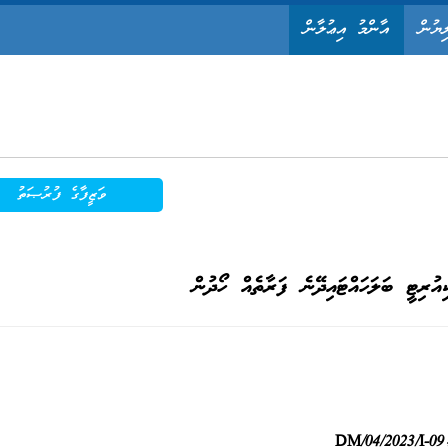
ިޔުން
އާންމު އިޢުލާން
ވަޒީފާގެ ފުރުޞަތު
ުރިޓީ ބަލަހައްޓައިދޭނެ ފަރާތެއް ހޯދުން
DM/04/2023/I-09