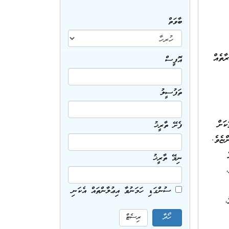
ބާވަތް
ޭނެ ފަރާތެއް
އޮފީސް
ތަފުސީލު
ކަށް
ފެށޭ ތާރީޚު
ްހާސް) ރުފިޔާ އެކަންޏެވެ.
ނިމޭ ތާރީޚު
ސުންގަޑި ހަމަނުވާ އިޢުލާންތައް އެކަނި
ަޅު،