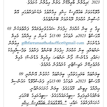
2023 )އިޢުލާން ބާތިލްކޮށް އަލުން އިޢުލާނު ކުރަމެވެ.
މާތޮޑާއަވަށު ބައުއޮފީސް ހިންގި އިމާރާތުގެ ދެކުނުފަރާތުގައި އޮތް
ހުސްބިން ކުއްޔަށް ދޫކުރުމަށް ބޭނުންވެއެވެ.
ވީމާ މި ބިން ކުއްޔަށް ހިފުމަށް ޝައުގުވެރިވެލައްވާ ފަރާތްތަކުން 03
އޮގަސްޓް 2023މ ދުވަހުގެ 13:00ގެ ކުރިން މި އިދާރާގެ މެއިލް
އެޑްރެހަށް،
gdhfaresmaathodaoffice@gmail.com
އިޢުލާން
ނަންބަރާއި ބިން ކުއްޔަށް ހިފުމަށް ބޭނުންވާ ފަރާތުގެ ތަފްސީލާއިއެކު
(ނަމާއި އެޑްރެސް/ ފޯން ނަންބަރ/ އީމެއިލް އެޑްރެސް) މެއިލް
މެދުވެރިކޮށް ރަޖިސްޓްރީ ކުރެއްވުން އެދެމެވެ.
ބީލަންތައް ބަލައިގަތުމާއި، ބީލަންތައް ހުޅުވުން އޮންނާނީ 09
އޮގަސްޓް 2023މ ދުވަހުގެ 13:00ގައި ފަރެސްމާތޮޑާ ކައުންސިލް
އިދާރާގެ މީޓިންގ ރޫމުގައެވެ. ބީލަން ހުށަހަޅަންވާނީ
ބަންދުކުރެވިފައިވާ ސިޓީއުރައެއްގައެވެ. ސިޓީއުރައިގެ ބޭރުގައި
ހުށަހަޅާފަރާތުގެ ނަމާއި،
"
މާތޮޑާއަވަށު ބައުއޮފީސް ހިންގި