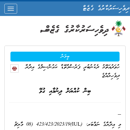
ދިވެހިސަރުކާރުގެ ގެޒެޓް
oggle
ation
ބީލަން
ހުވަދުއަތޮޅު ދެކުނުބުރީ ފަރެސްމާތޮޑާ ކައުންސިލްގެ އިދާރާ
ދިވެހިރާއްޖެ
ބިން ކުއްޔަށް ދިނުމާއި ގުޅޭ
މި އިދާރާގެ ނަމްބަރ: (IUL)423/423/2023/19 (08 މާރިޗު