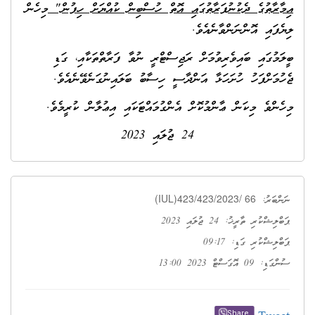
އިމާރާތުގެ ދެކުނުފަރާތުގައި އޮތް ހުސްބިން ކުއްޔަށް ހިފުން"
މިހެން
ލިޔެފައި އޮންނަންވާނެއެވެ.
ބީލަމުގައި ބައިވެރިވުމަށް ރަޖިސްޓްރީ ނުވާ ފަރާތްތަކާއި، ގަޑި
ޖެހުމަށްފަހު ހުށަހަޅާ އަންދާސީ ހިސާބު ބަލައިނުގަނެވޭނެއެވެ.
މިހެންވެ މިކަން ޢާންމުކޮށް އެންގުމައްޓަކައި އިޢުލާން ކުރީމެވެ.
24 ޖުލައި 2023
(IUL)423/423/2023/ 66
ނަންބަރު:
ޕަބްލިޝްކުރި ތާރީޚު: 24 ޖުލައި 2023
ޕަބްލިޝްކުރި ގަޑި: 09:17
ސުންގަޑި: 09 އޮގަސްޓް 2023 13:00
Share