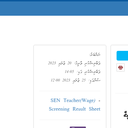
ނަންބަރު:
ޕަބްލިޝްކުރި ތާރީޚު: 20 ޖުލައި 2023
ޕަބްލިޝްކުރި ގަޑި: 14:05
ސުންގަޑި: 25 ޖުލައި 2023 12:00
SEN Teacher(Wage)
-
Screening Result Sheet
ޖާ