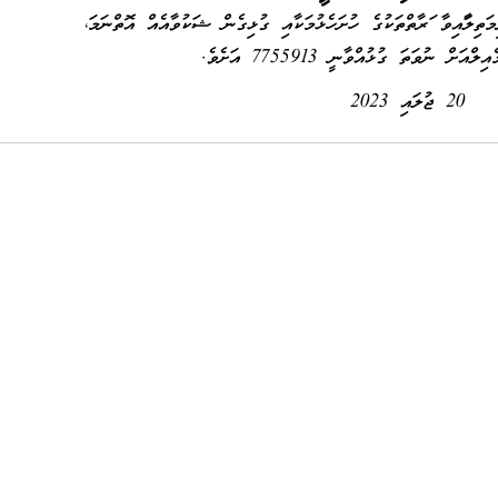
ތިލާފައިވާ ފަރާތްތަކުގެ ހުށަހެޅުމަކާއި ގުޅިގެން ޝަކުވާއެއް އޮތްނަމަ،
ލްއަށް ނުވަތަ ގުޅުއްވާނީ 7755913 އަށެވެ.
20 ޖުލައި 2023