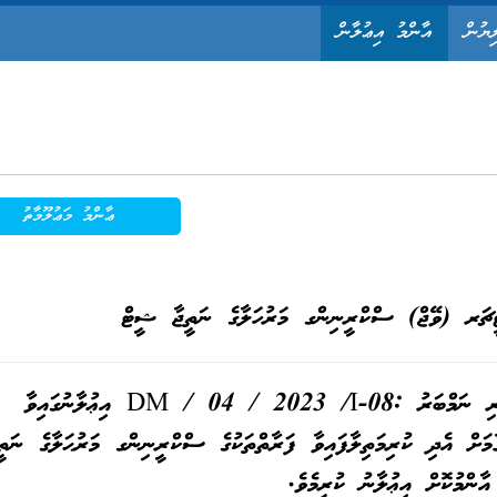
ިޔުން
އާންމު އިޢުލާން
ޢާންމު މަޢުލޫމާތު
ޗަރ (ވޭޖް) ސްކްރީނިންގ މަރުހަލާގެ ނަތީޖާ ޝީޓް
މިސްކޫލުން 10 ޖުލައި 2023 ގައި ކުރި ނަމްބަރު :DM / 04 / 2023 /I-08 އިޢުލާނުގައިވާ
 އެދި ކުރިމަތިލާފައިވާ ފަރާތްތަކުގެ ސްކްރީނިންގ މަރުޙަލާގެ ނަތީ
ާންމުކޮށް އިޢުލާނު ކުރީމެވެ.