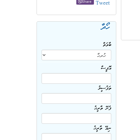
Tweet
Share
ހޯދާ
ބާވަތް
އޮފީސް
ތަފުސީލު
ފެށޭ ތާރީޚު
ނިމޭ ތާރީޚު