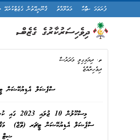
ފުރަތަމަ ޞަފްޙާ
މަޢުލޫމާތު
ޤާނޫނީގޮތުން ގެޒެޓްކުރެވޭ ލ
ތ. ދިޔަމިގިލީ މަދަރުސާ
ދިވެހިރާއްޖެ
ސްޕެޝަލް އެޑިޔުކޭޝަން ޓީ
ސްޕެޝަލް އެޑިޔުކޭޝަން ޓީޗަރ (ވޭޖް) މަޤާމަށް
ޝީޓް އ