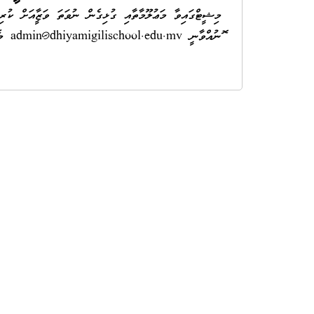
މިޝީޓްގައިވާ މަޢުލޫމާތާއި ގުޅިގެން ނުވަތަ ވަޒީފާއަށް ކުރިމަ
ފޮނުއްވާނީ
admin@dhiyamigilischool.edu.mv
މެއި