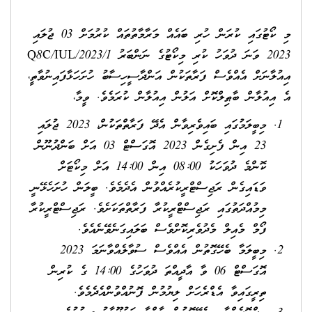
މި ކޯޓުގައި ކުރަން ހުރި ބައެއް މަރާމާތުތައް ކުރުމަށް 03 ޖުލައި
2023 ވަނަ ދުވަހު ކުރި މިކޯޓުގެ ނަންބަރު Q8C/IUL/2023/1
އިއުލާނަށް އެއްވެސް ފަރާތަކުން އަންދާސީހިސާބު ހުށަހަޅާފައިނުވާތީ،
އެ އިއުލާން ބާޠިލްކޮށް އަލުން އިއުލާން ކުރަމެވެ. ވީމާ،
މިބީލަމުގައި ބައިވެރިވާން އެދޭ ފަރާތްތަކުން، 2023 ޖުލައި
23 އިން ފެށިގެން 2023 އޮގަސްޓް 03 އަށް ބަންދުނޫން
ކޮންމެ ދުވަހަކު 08:00 އިން 14:00 އަށް މިކޯޓަށް
ވަޑައިގެން ރަޖިސްޓްރީކުރެއްވުން އެދެމެވެ. ބީލަން ހުށަހެޅޭނީ
މިމުއްދަތުގައި ރަޖިސްޓްރީކުރާ ފަރާތްތަކަށެވެ. ރަޖިސްޓްރީކުރާ
ފޯމް މެއިލް މެދުވެރިކޮށްވެސް ބަލައިގަނެވޭނެއެވެ.
މިބީލަމާ ބެހޭގޮތުން އެއްވެސް ސުވާލެއްވާނަމަ 2023
އޮގަސްޓް 06 ވާ އާދީއްތަ ދުވަހުގެ 14:00 ގެ ކުރިން
ތިރީގައިވާ އެޑްރެހަށް ލިޔުމުން ފޮނުއްވުންއެދެމެވެ.