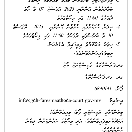
މިޕްރޮޖެކްޓާއި ބެހޭގޮތުން ބާއްވާ މަޢުލޫމާތު ދިނުމުގެ
ބައްދަލުވުން އޮންނާނީ 2023 އޮގަސްޓް 07 ވާ ހޯމަ
ދުވަހުގެ 11:00 ގައި މިކޯޓުގައެވެ.
ބީލަން ހުށަހެޅުމާއި ހުޅުވުން އޮންނާނީ 2023 އޮގަސްޓް
10 ވާ ބުރާސްފަތި ދުވަހުގެ 11:00 ގައި މިކޯޓުގައެވެ.
އިތުރު މަޢުލޫމާތު ތިރީގައިވާ އެޑްރެހުން
ލިބިވަޑައިގަންނަވާނެއެވެ.
ގދ.ފަރެސްމާތޮޑާ މެޖިސްޓްރޭޓް ކޯޓް
ގދ. ގދ.ފަރެސްމާތޮޑާ
ފޯނު: 6840141
އީ-މެއިލް:
info@gdh-faresmaathoda.court.gov.mv
ބީލަންފޮތާއި ރަޖިސްޓްރީ ފޯމް، މިއިޢުލާނާއެކު
އެޓޭޗްކުރެވިފައިވާނެއެވެ. އަދި މިކޯޓުގެ ކައުންޓަރުން ލިބެން
ހުންނާނެއެވެ.