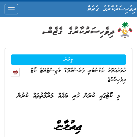
ދިވެހިސަރުކާރުގެ ގެޒެޓް
oggle
ation
ބީލަން
ހުވަދުއަތޮޅު ދެކުނުބުރީ ފަރެސްމާތޮޑާ މެޖިސްޓްރޭޓް ކޯޓް
ދިވެހިރާއްޖެ
މި ކޯޓުގައި ކުރަން ހުރި ބައެއް މަރާމާތުތައް ކުރުން
އިޢުލާން