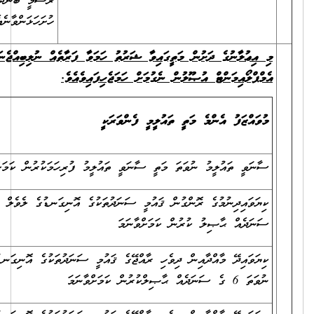
ރަސްމީ ބަންދު ނޫން 3 ދުވަހުގެ ތެރޭގައި އެ ޝަކުވާއެއް މި އިދާރާއަށް
ހުށަހަޅަންވާނެއެވެ.
ް ނުލިބިއްޖެނަމަ، ތިރީގައިވާ ޝަރުތު ހަމަވާ ފަރާތެއް މި މަޤާމަށް ވޭޖް
ސަރވިސް އެލަވަންސް
މުސާރަ (މަހަކު)
(މަހަކު)
ަކުރުން ކަމަށްވާނަމަ
5500.00ރ
2500.00ރ
ކިޔަވައިދިނުމުގެ ރޮންގުން ޤައުމީ ސަނަދުތަކުގެ އޮނިގަނޑުގެ ލެވެލް 4 ގެ
6090.00ރ
2500.00ރ
ކިޔަވައިދޭ މާއްދާއިން ދިވެހި ރާއްޖޭގެ ޤައުމީ ސަނަދުތަކުގެ އޮނިގަނޑު ލެވެލް 5
7070.00ރ
2500.00ރ