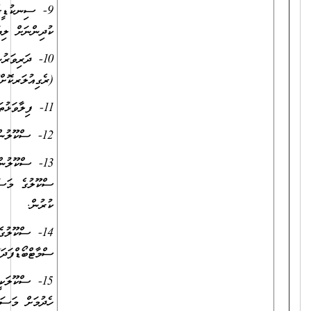
9- ސިނކުޑީގެ ނުކުޅެދުންތެރިކަން ހުންނަކުދިންފިޔަވައި އެހެންހުރިހާ
ކުދިންނަށް ލިޔަންކިޔަން ދަސްކޮށް ދިނުން
10- ދަރިވަރުންގެ ތަޢުލީމާއި ތަރުބިއްޔަތާއިގުޅޭގޮތުން ބެލެނިވެރިންނަށް
(ރެގިއުލަރކޮށް) މަޢުލޫމާތު ޙިއްސާކުރުން
11- ފިލާވަޅުތަކާއިގުޅޭގޮތުން ކްލާސްރޫމުގައި ޑިސްޕްލޭކުރުން
12- ސްކޫލުން އިންތިޒާމުކުރާ ހުރިހާ ބައްދަލުވުންތަކަށް ގަޑިއަށް ޙާޒިރުވުން
13- ސްކޫލުން ކުރިއަށްގެންދާ ޚާއްޞަ މަސައްކަތްތަކުގައި ބައިވެރިވުމާއި
ސްކޫލުގެ މަސައްކަތުގެ ދާއިރާގެތެރެއިން ޙަވާލުކުރެވޭ އެހެނިހެން ކަންތައްތައް
ކުރުން.
14- ސްކޫލުގެ ހުރިހާ ވަސީލަތްތައް (ލައިބްރަރީ، އިންޓަރނެޓް،
ސްމާޓްބޯޑްފަދަ) ދަރިވަރުންނަށް އެންމެ ފައިއިދާހުރިގޮތަކަށް ބޭނުންކުރުން
15- ސްކޫލަކީ އެކުވެރި އެއްބައިވަންތަބައެއް އުޅޭ، އުފާވެރި މާޙައުލަކަށް
ހެދުމަށް މަސައްކަތްކުރުން