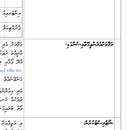
އިންޓަރވިއު
25
ޕްރެކްޓިކަލް
35
މަޤާމަށް އެދި ހުށަހަޅަންޖެހޭ ތަކެތި ހުށަހަޅާނީ 16 ޖުލައި 2023 ވާ
އާދީއްތަ ދުވަހުގެ ގެ 12.00 ގެ ކުރިން، ދިޔަމިގިލީ ސްކޫލަށެވެ. ވަޒީފާއަށް
އެދޭ ފޯމާއި ލިޔުންތައް އީމެއިލް
admin@dhiyamigilischool.edu.mv
މެދުވެރިކޮށްވެސް ބަލައި
ގަނެވޭނެއެވެ.
އަދި އިޢުލާނުގެ ސުންގަޑި ހަމަވުމުގެ ކުރިން ސަރުކާރުން އަލަށް ބަންދު
ދުވަހެއް ކަނޑައަޅައިފިނަމަ، އެ ކަނޑައަޅާ ދުވަހުގެ އަދަދަށް ވަޒީފާއަށް އެދޭ
ފޯމު ބަލައިގަނެވޭނެއެވެ.
މި ވަޒީފާއަށް އެދި ހުށަހަޅާ ފަރާތްތަކުގެ ތެރެއިން ތަޢުލީމީ ފެންވަރާއި