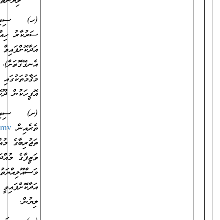
ލިޔުންތަކުގެ ކޮޕީ:
(ހ) ސިވިލް ސަރވިސްގެ ވަޒީފާއެއްގައި، ދައުލަތުގެ މުއައްސަސާއެއްގައި،
ސަރުކާރު ހިއްސާވާ ކުންފުންޏެއްގައި ވަޒީފާ އަދާކޮށްފައިވާ ނަމަ
އަދާކޮށްފައިވާ ވަޒީފާ، އަދި ވަޒީފާގެ މުއްދަތާއި (އަހަރާއި މަހާއި ދުވަސް
އެނގޭގޮތަށް)، ވަޒީފާގެ މަސްއޫލިއްޔަތުތައް (އެއް އިދާރާއެއްގެ ތަފާތު
މަޤާމުތަކުގައި ވަޒީފާ އަދާކޮށްފައިވީ ނަމަވެސް) ވަކިވަކިން ބަޔާންކޮށް އެ
އޮފީހަކުން ދޫކޮށްފައިވާ ލިޔުން.
(ށ) ސިވިލް ސަރވިސްގެ ތަޖުރިބާގެ
ތެރެއިން
https://myaccount.csc.gov.mv/
އިން ފެންނަންނެތް
ތަޖުރިބާގެ މުއްދަތުތައް ހާމަކޮށްދިމުގެ ގޮތުން އަދާކޮށްފައިވާ ވަޒީފާ، އަދި
ވަޒީފާގެ މުއްދަތާއި (އަހަރާއި މަހާއި ދުވަސް އެނގޭގޮތަށް)، ވަޒީފާގެ
މަސްއޫލިއްޔަތުތައް (އެއް އިދާރާއެއްގެ ތަފާތު މަޤާމުތަކުގައި ވަޒީފާ
އަދާކޮށްފައިވީ ނަމަވެސް) ވަކިވަކިން ބަޔާންކޮށް އެ އޮފީހަކުން ދޫކޮށްފައިވާ
ލިޔުން.