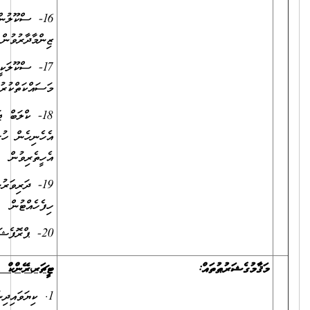
16- ސްކޫލުން ޙަވާލުކުރެވޭ ޒިންމާތަކާއިގުޅިގެން ޖަވާބުދާރީވުމާއި
ޒިންމާދާރުވުން
17- ސްކޫލަކީ ސާފުތާހިރު ތަނެއްގެގޮތުގައި ދެމެހެއްޓުމަށް ދަރިވަރުން ލައްވާ
މަސައްކަތްކުރުވުން
18- ކްލަބް ޖަމްޢިއްޔާތަކާއި، ޔުނިފޯމްޙަރަކާތް އަދި ދަރިވަރުންނަށް ހިންގޭ
އެހެނިހެން ހުރިހާ ޙަރަކާތެއްގައި ފުރިހަމަޔަށް ބައިވެރިވެ އެއްބާރުލުންދީ
އެހީތެރިވުން
19- ދަރިވަރުންނާއި، ބެލެނިވެރިންނާއި، ސްޓާފުން އަދި ސްކޫލުގެ ސިއްރުތައް
ހިފެހެއްޓުން
20- ޕްރޮފެޝަނަލް ޑިވަލޮޕްމަންޓް ޕްރޮގްރާމްތަކުގައި ފުރިހަމަޔަށް ބައިވެރިވުން
ޓީޗަރ
،
ރޭންކް
1
1. ކިޔަވައިދިނުމުގެ ދާއިރާއިން ދިވެހިރާއްޖޭގެ ޤައުމީ ސަނަދުގެ އޮނިގަނޑު