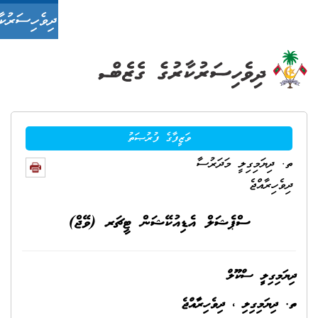
ދިވެހިސަރުކާރުގެ ގެޒެޓް