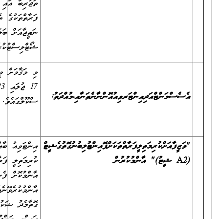
ތަޖުރިބާ އާއި އެސެސްމަންޓްގެ ނަތީޖާއަށް ބަލައި، ވަޒީފާއަށް ކުރިމަތިލާފައިވާ
ފަރާތްތަކުގެ ތެރެއިން ތަޢުލީމާއި، މަސައްކަތުގެ ތަޖުރިބާ އާއި އެސެސްމަންޓްގެ
ނަތީޖާއަށް ބަލައި، އެންމެ މަތިން ޕޮއިންޓު ލިބޭފަރާތްތައް
ޝޯޓްލިސްޓުކުރެވޭނެއެވެ.
މި މަޤާމަށް މީހަކު ހޮވުމަށް ބޭއްވޭ އިންޓަވިއު އަދި އެސެސްމަންޓް އޮންނާނީ
17 ޖުލައި 2023 އާއި 31 ޖުލައި 2023 އާ ދެމެދު، ދިޔަމިގިލީ
ސްކޫލްގައެވެ.
އިންޓަވިއު ބާއްވާތާ ރަސްމީ ބަންދު ނޫން 3 ދުވަހުގެ ތެރޭގައި "ވަޒީފާއަށް
ކުރިމަތިލީ ފަރާތްތަކަށް ޕޮއިންޓު ލިބުނު ގޮތުގެ ޝީޓް (A2 ޝީޓު)"
އާންމުކޮށް ފެންނާނެހެން މި އިދާރާގައި އަދި އިދާރާގެ ވެބްސައިޓްގައި
އާންމުކުރެވޭނެއެވެ. ވަޒީފާއަށް ކުރިމަތިލީ ފަރާތްތަކަށް ޕޮއިންޓު ދެވިފައިވާ
ގޮތާމެދު ޝަކުވާއެއް އޮތްނަމަ A2 ޝީޓު އާންމުކުރާ ދުވަހުން ފެށިގެން