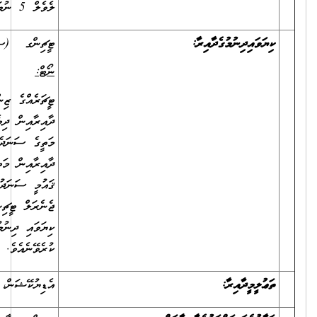
ލެވެލް 5 ނުވަތަ ލެވެލް 6 ގެ ސަނަދެއް ޙާޞިލްކޮށްފައިވުން.
ޓީޗިންގ (ސްޕެޝަލް އެޑިއުކޭޝަން)
ނޯޓް
:
ޓީޗަރެއްގެ ޒިންމާ އަދާ ކުރައްވާ ކޮންމެ ފަރާތަކުން ކިޔަވައި ދިނުމުގެ
ދާއިރާއިން ދިވެހިރާއްޖޭގެ ޤައުމީ ސަނަދުގެ އޮނިގަނޑު ލެވެލް 5އަކަށްވުރެ
މަތީގެ ސަނަދެއް އޮންނަންޖެހޭތީ، ކިޔަވައިދޭ މާއްދާއަށް ޚާއްސަ ކުރެވިފައިވާ
ދާއިރާއިން މަތީ ތަޢުލީމު ހާސިލު ކުރައްވާފައިވާ ފަރާތްތަކުން، ދިވެހިރާއްޖޭގެ
ޤައުމީ ސަނަދުގެ އޮނިގަނޑު ލެވެލް 5އަކަށްވުރެ މަތިން ޓީޗިންގ ދާއިރާގެ
ޖެނެރަލް ޓީޗިންގ ސެޓްފިކެޓެއް ފުރިހަމަ ކުރައްވާފައިވާނަމަ، އެ ސެޓްފިކެޓް
ކިޔަވައި ދިނުމުގެ ދާއިރާގެ ސަނަދެއް އޮތްކަމަށް ބެލުމުގައި ބޭނުން
ކުރެވޭނެއެވެ.
އެޑިޔުކޭޝަން، ސްޕެޝަލް އެޑިއުކޭޝަން، ޓީޗިންގ