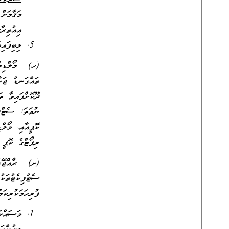
މަޤާމަށް ހޮވިއްޖެ ނަމަ، އަދާކުރަމުންދާ ވަޒީފާއިން ވީއްލުމާމެދު
އިއުތިރާޒެއްނެތްކަމަށް، ވަޒީފާ އަދާކުރާ އޮފީހުން ދޫކޮށްފައިވާ ލިޔުން.
ލިބިފައިވާ ތަޢުލީމީ ސެޓުފިކެޓުތަކުގެ ކޮޕީ؛
(ހ) މޯލްޑިވްސް ކޮލިފިކޭޝަންސް އޮތޯރިޓީއިން ލެވަލް ކަނޑައަޅައި
ތައްގަނޑު ޖަހާފައިވާ، މަތީ ތަޢުލީމުދޭ ރާއްޖެއިން ބޭރުގެ މަރުކަޒަކުން
ދޫކޮށްފައިވާ ތަޢުލީމީ ސެޓުފިކެޓުތަކުގެ ކޮޕީއާއި ޓްރާންސްކްރިޕްޓުގެ ކޮޕީ؛
ނުވަތަ: ސެޓްފިކެޓު ނެތް ޙާލަތްތަކުގައި، ކޯސް ފުރިހަމަކުރިކަމުގެ ލިޔުމުގެ
ކޮޕީއާއި، މޯލްޑިވްސް ކޮލިފިކޭޝަންސް އޮތޯރިޓީން ދޫކޮށްފައިވާ އެސެސްމަންޓް
ރިޕޯޓްގެ ކޮޕީ އަދި ޓްރާންސްކްރިޕްޓްގެ ކޮޕީ
(ށ) ރާއްޖޭގެ މަތީ ތައުލީމުދޭ މަރުކަޒަކުން ދޫކޮށްފައިވާ ތައުލީމީ
ސެޓުފިކެޓުތަކުގެ ކޮޕީއާއި ޓްރާންސްކްރިޕްޓްގެ ކޮޕީ؛ ނުވަތަ ކޯސް
ފުރިހަމަކުރިކަމުގެ ލިޔުމުގެ ކޮޕީއާއި ޓްރާންސްކްރިޕްޓްގެ ކޮޕީ.
މަސައްކަތުގެ ތަޖުރިބާ އަންގައިދޭ ތިރީގައިވާ މިންގަނޑަށް ފެތޭ