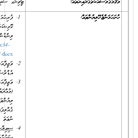
ޓީޗިންގ ސާވިސަސް
ފުރިހަމަ ކޮށްފައިވާ ވަޒީފާއަށް އެދޭ ފޯމު (މި ފޯމު ސިވިލް ސަރވިސް
ކޮމިޝަނުގެ ވެބްސައިޓުން އަދި އިދާރާގެ ކައުންޓަރުން އަދި ތިރީގައިވާ
ލިންކުން ލިބެންހުންނާނެއެވެ.)
https://www.csc.gov.mv/download/2021/84/1e148c34-
bc04-4150-9537-29309c104aa7.docx
ވަޒީފާއަށް އެދޭ ފަރާތުގެ ވަނަވަރު (ގުޅޭނެ ފޯނު ނަންބަރާއި އީ-މެއިލް
އެޑްރެސް ހިމެނޭގޮތަށް).
ވަޒީފާއަށް އެދޭ ފަރާތުގެ ދިވެހި ރައްޔިތެއްކަން އަންގައިދޭ ކާޑުގެ
(މުއްދަތުހަމަވެފައިވީ ނަމަވެސް) ދެފުށުގެ ލިޔުންތައް ފެންނަ، ލިޔެފައިވާ
ލިޔުންތައް ކިޔަން އެނގޭ ފަދަ ކޮޕީއެއް. ނުވަތަ އައި.ޑީ. ކާޑު
ގެއްލިފައިވާ ނަމަ، އެ ފަރާތެއްގެ އުފަންދުވަހުގެ ސެޓްފިކެޓު، ޕާސްޕޯޓް
ނުވަތަ ޑްރައިވިންގ ލައިސަންސް.
ސިވިލް
ސަރވިސްއަށް
/
ސަރުކާރަށް
ޚިދުމަތްކުރުމުގެ
އެއްބަސްވުމެއް
އޮތް
މުވައްޒަފުން
ކުރިމަތިލާ