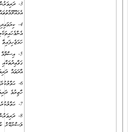
3- ދަރިވަރުންނަށް ޙާސިލްވަމުންދާ މިންވަރު ޗެކްކުރުމާއި، ރިކޯޑްކުރުމާއި،
އެމައޫލޫމާތުތައް ޙިއްސާކުރަންޖެހޭ ފަރާތްތަކާއި ޙިއްސާކުރުން
4- ކިޔަވައިދިނުމާއި ގުޅޭގޮތުން ސްޕަވައިޒަރާއި ޙަވާލުކުރަންޖެހޭ
އެންމެހައިތަކެތި (ސްކީމްއޮފް ވަރކް، ލެސަންޕްލޭން، މާރކްސްޝީޓްފަދަ)
ހަމަޖެހިފައިވާ އުސޫލާއި އެއްގޮތަށް ޙަވާލުކުރުން
5- އިސްލާމް ދީނާއި ދިވެހިރާއްޖޭގެ ގާނޫނާއި ގަވާޢިދުތަކާއި ސްކޫލު ކުދިންގެ
ގަވާޢިދުތަކާއި ސްކޫލުގެ ގަވާޢިދުތަކަށް ދަރިވަރުން އަހުލުވެރިކުރުމާއި ރީތި
އާދަތައް ދަރިވަރުންގެ ކިބައިގައި ހަރުލެއްވުމަށް މަސައްކަތްކުރުން
6- ޙަވާލުކުރެވޭ ޓައިމްޓޭބަލްގައިވާ ގަޑިތަކަށާއި ރިލީފްގަޑިތަކަށް ގަޑިއަށް
ހާޒިރުވެ ދަރިވަރުންނަށް ފައިދާހުރިގޮތަކަށް ފިލާވަޅު ކުރިއަށް ގެންދިއުން
7- ޙަވާލުކުރެވިފައިވާ މާއްދާ ކޯޑިނޭޓްކޮށް ބެލެހެއްޓުން
8- ދަރިވަރުންގެ ފެންވަރު ރަނގަޅުކުރުމަށް ކުރަންޖެހޭ ހުރިހާ މަސައްކަތެއް
ލަސްނުކޮށް ކުރުން