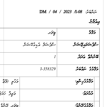
ވަގުތީ (ވޭޖް އެމްޕްލޯއިމަންޓް އުޞޫލް)
ވަޒީފާ ހަމަޖެހޭ ތަރީޚުން ފެށިގެން 21 ޑިސެމްބަރ 2023 ގެ ނިޔަލަށް
ޓީޗަރ ރޭންކް 1