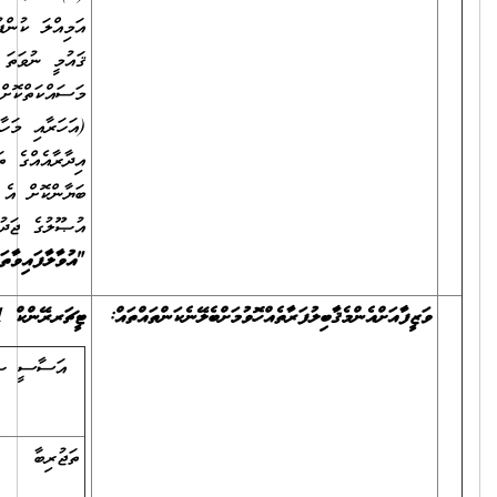
އަމިއްލަ ކުންފުންޏެއް ނުވަތަ އަމިއްލަ އިދާރާއެއްގައި، ނުވަތަ އުވައިލައިފައިވާ
ޤައުމީ ނުވަތަ ބައިނަލްއަޤްވާމީ ޖަމިއްޔާ ނުވަތަ ޖަމާއަތެއްގައި
މަސައްކަތްކޮށްފައިވާ ނަމަ، އަދާކޮށްފައިވާ ވަޒީފާ އަދި ވަޒީފާގެ މުއްދަތާއި
(އަހަރާއި މަހާއި ދުވަސް އެނގޭގޮތަށް)، ވަޒީފާގެ މަސްއޫލިއްޔަތުތައް (އެއް
އިދާރާއެއްގެ ތަފާތު މަޤާމުތަކުގައި ވަޒީފާ އަދާކޮށްފައިވީ ނަމަވެސް) ވަކިވަކިން
ބަޔާންކޮށް އެ އޮފީހަކުން ދޫކޮށްފައިވާ ލިޔުން ލިބެންނެތް ނަމަ، ރެކްރޫޓްމަންޓް
އުޞޫލުގެ ޖަދުވަލު 8 ގައިވާ
"
އުވާލާފައިވާ
ތަންތަނުގެ
ތަޖުރިބާ
އަންގައިދޭ
ރެފަރެންސް
ޗެކްފޯމް
".
ޓީޗަރ
ރޭންކް
1
ކްރައިޓީރިއާ
އަސާސީ ޝަރުޠު ހަމަވުން
ޓީޗަރ ރޭންކް 1ގެ ޝަރުޠު
20
ފުރިހަމަވުން
ތަޖުރިބާ
އަސާސީ ޝަރުޠަށް ވުރެ
05
އިތުރުވާ ތަޖުރިބާ