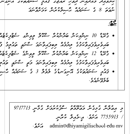
ކިޔަވައިދޭ މާއްދާއިން ދިވެހި ރާއްޖޭގެ ޤައުމީ ސަނަދުތަކުގެ އޮނިގަނޑު ލެވެލް 7
8440.00ރ
2500.00ރ
ގްރޭޑް 10 ނިންމިކަން ބަޔާންކުރާ ސްކޫލް ލީވިންގ ސެޓްފިކެޓެއް ނުވަތަ ގުރޭޑް 10 ނިންމާ އިމްތިޙާނެއްގައި
ވީ ތައުލީމު ފުރިހަމަކުރިކަމަށް ބެލެވޭނެއެވެ.
ގްރޭޑް 12 ނިންމިކަން ބަޔާންކުރާ ސްކޫލް ލީވިންގެ ސެޓްފިކެޓެއް ނުވަތަ ގްރޭޑް 12 ނިންމާ އިމްތިޙާނެއްގައި
 ސާނަވީ ތައުލީމު ފުރިހަމަކުރިކަމަށް ބެލެވޭނެއެވެ.
ދުތަކުގެ އޮނިގަނޑުގެ ލެވެލް 3 ގެ ސަނަދެއް ޙާޞިލުކޮށްފައިވާނަމަ ސާނަވީ ތައުލީމު ފުރިހަމަކުރިކަމަށް
މަޢުލޫމާތު ސާފުކުރުމަށް ގުޅާނީ 9717713