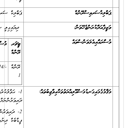
ޕަބްލިކް ސަރވިސް ރޭންކު 5
ދިޔަމިގިލީ ސްކޫލް /ތ.ދިޔަމިގިލި
ޓީޗަރ
މުސާރަ
ޖޮބް
އެޓަންޑެންސް
އެލަވަންސް
(ހާޒިރުވާ
ރޭންކް
އެލަވަންސް
ކޮންމެ ދުވަހަކަށް)
ރޭންކް
-/9214ރުފިޔާ
-/2764ރުފިޔާ
-/75ރުފިޔާ
1
1- ޙަވާލުކުރެވިފައިވާ މާއްދާ ނުވަތަ މާއްދާތައް މުޤައްރަރުގައިވާ މިންވަރަށް
ދަރިވަރުންނަށް އުގަންނައިދިނުން
2- ދަރިވަރުންގެ މަސައްކަތްތައް ރެގިއުލަރކޮށް ޗެކްކުރުމާއި ބިނާކުރަނިވި
ފީޑްބެކް ދިނުން