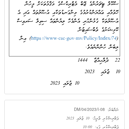
 އެ
ިސް
ން