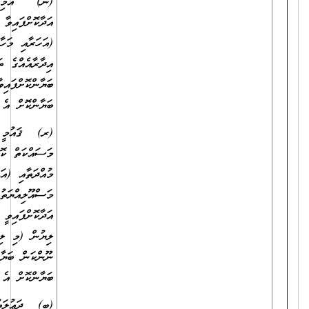
(ނ) އަމިއްލަ ކުންފުންޏެއް ނުވަތަ އަމިއްލަ އިދާރާއެއްގައި ވަޒީފާ
އަދާކޮށްފައިވާ ނަމަ އަދާކޮށްފައިވާ ވަޒީފާ، ވަޒީފާ އަދާކުރި މުއްދަތާއި
(އަހަރާއި މަހާއި ދުވަސް އެނގޭގޮތަށް)، ވަޒީފާގެ މަސްއޫލިއްޔަތުތައް (އެއް
އިދާރާއެއްގެ ތަފާތު މަޤާމުތަކުގައި ވަޒީފާ އަދާކޮށްފައިވީ ނަމަވެސް) ވަކިވަކިން
ބަޔާންކޮށްފައިވާ އަދި މަސައްކަތްކޮށްފައިވާ ތަނުގެ މުވައްޒަފުންގެ އަދަދު
ބަޔާންކޮށް އެ އޮފީހަކުން ދޫކޮށްފައިވާ ލިޔުން.
(ރ) ޤައުމީ ނުވަތަ ބައިނަލްއަޤުވާމީ ޖަމްއިއްޔާ ނުވަތަ ޖަމާއަތެއްގައި
މަސައްކަތް ކޮށްފައިވާ ނަމަ، އަދާކޮށްފައިވާ ވަޒީފާ، އަދި ވަޒީފާ އަދާކުރި
މުއްދަތާއި (އަހަރާއި މަހާއި ދުވަސް އެނގޭގޮތަށް)، ވަޒީފާގެ
މަސްއޫލިއްޔަތުތައް (އެއް އިދާރާއެއްގެ ތަފާތު މަޤާމުތަކުގައި ވަޒީފާ
އަދާކޮށްފައިވީ ނަމަވެސް) ވަކިވަކިން ބަޔާންކޮށް އެ ތަނަކުން ދޫކޮށްފައިވާ
ލިޔުން (މި ލިޔުމުގައި އަދާކޮށްފައިވާ މަޤާމަކީ މުސާރަދެވޭ މަޤާމެއްކަން ނުވަތަ
ނޫންކަން ބަޔާންކޮށްފައި އޮންނަންވާނެއެވެ. ނުވަތަ ބަދަލުގައި އެކަން
ބަޔާންކޮށް އެ ތަނަކުން ދޫކޮށްފައިވާ ރަސްމީ ލިޔުމެއް ހުށަހަޅަންވާނެއެވެ.)
(ބ) ދަޢުލަތުގެ އުވައިލައިފައިވާ އިދާރާއެއްގައި، ނުވަތަ އުވައިލައިފައިވާ