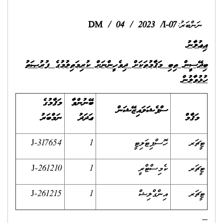
 ފުރުޞަތު
ުގެ
ބަރު
J-317
J-261
J-261