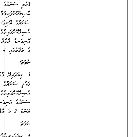
ޤައުމީ ސަނަދުގެ އޮނިގަނޑު ލެވެލް 7 ނުވަތަ 8 ގެ ބެޗެލާރސް ޑިގްރީއެއް
ޙާޞިލްކޮށްފައިވުމާއެކު، ކިޔަވައިދިނުމުގެ ދާއިރާއިން ދިވެހިރާއްޖޭގެ ޤައުމީ
ސަނަދުގެ އޮނިގަނޑު ލެވެލް 5 ނުވަތަ އެއަށްވުރެ މަތީ ސަނަދެއް
ޙާޞިލްކޮށްފައިވުމާއެކު، ތަޢުލީމީ ދާއިރާއިން ދިވެހިރާއްޖޭގެ ޤައުމީ ސަނަދުގެ
އޮނިގަނޑު ލެވެލް 9 ގެ ސަނަދެއް ޙާޞިލްކޮށްފައިވުމާއެކު، ޓީޗަރ، ރޭންކް 2
ގެ މަޤާމުގައި 4 އަހަރު ޚިދުމަތްކޮށްފައިވުން.
ނުވަތަ
:
3. ކިޔަވައިދޭ މާއްދާއަށް ޚާއްސަކުރެވިފައިވާ ދާއިރާއަކުން ދިވެހިރާއްޖޭގެ
ޤައުމީ ސަނަދުގެ އޮނިގަނޑު ލެވެލް 7 ނުވަތަ 8 ގެ ބެޗްލާރސް ޑިގްރީއެއް
ޙާޞިލްކޮށްފައިވުމާއެކު، ކިޔަވައިދިނުމުގެ ދާއިރާއިން ދިވެހިރާއްޖޭގެ ޤައުމީ
ސަނަދުގެ އޮނިގަނޑު ލެވެލް 9 ގެ ސަނަދެއް ޙާޞިލްކޮށްފައިވުމާއެކު، ޓީޗަރ،
ރޭންކް 2 ގެ މާޤާމުގައި 4 އަހަރު ޚިދުމަތްކޮށްފައިވުން.
ނުވަތަ:
4. ކިޔަވައިދިނުމުގެ ދާއިރާއިން ދިވެހިރާއްޖޭގެ ޤައުމީ ސަނަދުގެ އޮނިގަނޑު