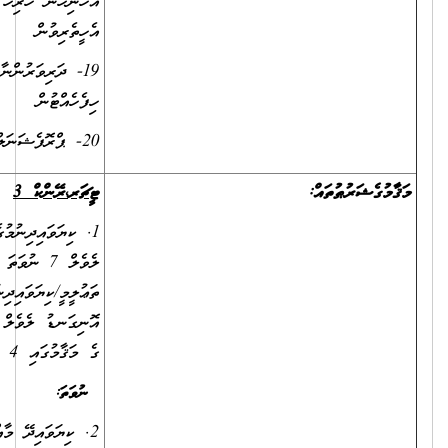
އެހެނިހެން ހުރިހާ ޙަރަކާތެއްގައި ފުރިހަމަޔަށް ބައިވެރިވެ އެއްބާރުލުންދީ
އެހީތެރިވުން
19- ދަރިވަރުންނާއި، ބެލެނިވެރިންނާއި، ސްޓާފުން އަދި ސްކޫލުގެ ސިއްރުތައް
ހިފެހެއްޓުން
20- ޕްރޮފެޝަނަލް ޑިވަލޮޕްމަންޓް ޕްރޮގްރާމްތަކުގައި ފުރިހަމަޔަށް ބައިވެރިވުން
ޓީޗަރ
،
ރޭންކް
3
1. ކިޔަވައިދިނުމުގެ ދާއިރާއިން ދިވެހިރާއްޖޭގެ ޤައުމީ ސަނަދުގެ އޮނިގަނޑު
ލެވެލް 7 ނުވަތަ 8 ގެ ބެޗްލާރސް ޑިގްރީއެއް ޙާޞިލްކޮށްފައިވުމާއެކު،
ތަޢުލީމީ/ކިޔަވައިދިނުމުގެ ދާއިރާއިން ދިވެހިރާއްޖޭގެ ޤައުމީ ސަނަދުގެ
އޮނިގަނޑު ލެވެލް 9 ގެ ސަނަދެއް ޙާޞިލްކޮށްފައިވުމާއެކު ޓީޗރ، ރޭންކް 2
ގެ މަޤާމުގައި 4 އަހަރު ޚިދުމަތްކޮށްފައިވުން.
ނުވަތަ
:
2. ކިޔަވައިދޭ މާއްދާއަށް ޚާއްސަކުރެވިފައިވާ ދާއިރާއަކުން ދިވެހިރާއްޖޭގެ