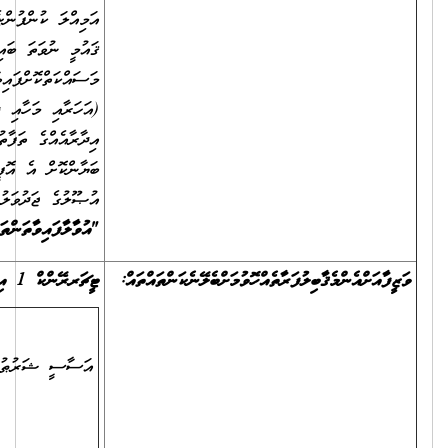
އަމިއްލަ ކުންފުންޏެއް ނުވަތަ އަމިއްލަ އިދާރާއެއްގައި، ނުވަތަ އުވައިލައިފައިވާ
ޤައުމީ ނުވަތަ ބައިނަލްއަޤްވާމީ ޖަމިއްޔާ ނުވަތަ ޖަމާއަތެއްގައި
މަސައްކަތްކޮށްފައިވާ ނަމަ، އަދާކޮށްފައިވާ ވަޒީފާ އަދި ވަޒީފާގެ މުއްދަތާއި
(އަހަރާއި މަހާއި ދުވަސް އެނގޭގޮތަށް)، ވަޒީފާގެ މަސްއޫލިއްޔަތުތައް (އެއް
އިދާރާއެއްގެ ތަފާތު މަޤާމުތަކުގައި ވަޒީފާ އަދާކޮށްފައިވީ ނަމަވެސް) ވަކިވަކިން
ބަޔާންކޮށް އެ އޮފީހަކުން ދޫކޮށްފައިވާ ލިޔުން ލިބެންނެތް ނަމަ، ރެކްރޫޓްމަންޓް
އުޞޫލުގެ ޖަދުވަލު 8 ގައިވާ
"
އުވާލާފައިވާ
ތަންތަނުގެ
ތަޖުރިބާ
އަންގައިދޭ
ރެފަރެންސް
ޗެކްފޯމް
".
ޓީޗަރ
ރޭންކް
1
އިން
ޓީޗަރ
ރޭންކް
3
އާއި
ދެމެދު
ކްރައިޓީރިއާ
ޓީޗަރ ރޭންކް 1ގެ ޝަރުޠު
20
ފުރިހަމަވުން
އަސާސީ ޝަރުޠު ހަމަވުން
ޓީޗަރ ރޭންކް 2ގެ ޝަރުޠު
30
ފުރިހަމަވުން