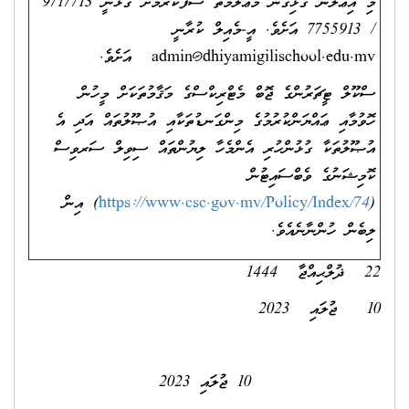
މި އިޢުލާނާ ގުޅިގެން މަޢުލޫމާތު ސާފުކުރުމަށް ގުޅާނީ 9717713
ން
އަދި އެ
ސަރވިސް
 އިން