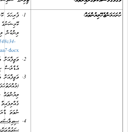
ޓީޗިންގ ސާވިސަސް
ފުރިހަމަ ކޮށްފައިވާ ވަޒީފާއަށް އެދޭ ފޯމު (މި ފޯމު ސިވިލް ސަރވިސް
ކޮމިޝަނުގެ ވެބްސައިޓުން އަދި އިދާރާގެ ކައުންޓަރުން އަދި ތިރީގައިވާ
ލިންކުން ލިބެންހުންނާނެއެވެ.)
https://www.csc.gov.mv/download/2021/84/1e148c34-
bc04-4150-9537-29309c104aa7.docx
ވަޒީފާއަށް އެދޭ ފަރާތުގެ ވަނަވަރު (ގުޅޭނެ ފޯނު ނަންބަރާއި އީ-މެއިލް
އެޑްރެސް ހިމެނޭގޮތަށް).
ވަޒީފާއަށް އެދޭ ފަރާތުގެ ދިވެހި ރައްޔިތެއްކަން އަންގައިދޭ ކާޑުގެ
(މުއްދަތުހަމަވެފައިވީ ނަމަވެސް) ދެފުށުގެ ލިޔުންތައް ފެންނަ، ލިޔެފައިވާ
ލިޔުންތައް ކިޔަން އެނގޭ ފަދަ ކޮޕީއެއް. ނުވަތަ އައި.ޑީ. ކާޑު
ގެއްލިފައިވާ ނަމަ، އެ ފަރާތެއްގެ އުފަންދުވަހުގެ ސެޓްފިކެޓު، ޕާސްޕޯޓް
ނުވަތަ ޑްރައިވިންގ ލައިސަންސް.
ސިވިލް
ސަރވިސްއަށް
/
ސަރުކާރަށް
ޚިދުމަތްކުރުމުގެ
އެއްބަސްވުމެއް
އޮތް
މުވައްޒަފުން
ކުރިމަތިލާ