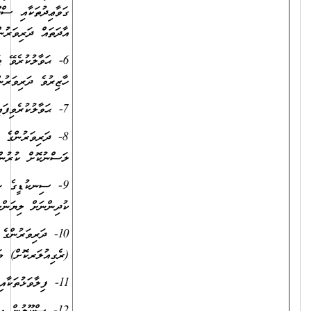
ގަވާޢިދުތަކާއި ސްކޫލުގެ ގަވާޢިދުތަކަށް ދަރިވަރުން އަހުލުވެރިކުރުމާއި ރީތި
އާދަތައް ދަރިވަރުންގެ ކިބައިގައި ހަރުލެއްވުމަށް މަސައްކަތްކުރުން
6- ޙަވާލުކުރެވޭ ޓައިމްޓޭބަލްގައިވާ ގަޑިތަކަށާއި ރިލީފްގަޑިތަކަށް ގަޑިއަށް
ހާޒިރުވެ ދަރިވަރުންނަށް ފައިދާހުރިގޮތަކަށް ފިލާވަޅު ކުރިއަށް ގެންދިއުން
7- ޙަވާލުކުރެވިފައިވާ މާއްދާ ކޯޑިނޭޓްކޮށް ބެލެހެއްޓުން
8- ދަރިވަރުންގެ ފެންވަރު ރަނގަޅުކުރުމަށް ކުރަންޖެހޭ ހުރިހާ މަސައްކަތެއް
ލަސްނުކޮށް ކުރުން
9- ސިނކުޑީގެ ނުކުޅެދުންތެރިކަން ހުންނަކުދިންފިޔަވައި އެހެންހުރިހާ
ކުދިންނަށް ލިޔަންކިޔަން ދަސްކޮށް ދިނުން
10- ދަރިވަރުންގެ ތަޢުލީމާއި ތަރުބިއްޔަތާއިގުޅޭގޮތުން ބެލެނިވެރިންނަށް
(ރެގިއުލަރކޮށް) މަޢުލޫމާތު ޙިއްސާކުރުން
11- ފިލާވަޅުތަކާއިގުޅޭގޮތުން ކްލާސްރޫމުގައި ޑިސްޕްލޭކުރުން