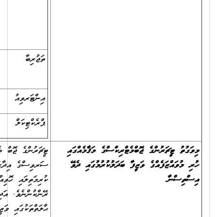
ޓީޗަރ ރޭންކް 3ގެ ޝަރުޠު
35
ފުރިހަމަވުން
ތަޖުރިބާ
އަސާސީ ޝަރުޠަށް ވުރެ
05
އިތުރުވާ ތަޖުރިބާ
އިންޓަރވިއު
25
ޕްރެކްޓިކަލް
35
ޓީޗަރުންގެ ޖޮބް މެޓްރިކްސްގެ މަޤާމެއްގައި ހުރި މުވައްޒަފެއް، ސިވިލް
ސަރވިސްގެ އިދާރާއެއްގެ ޓީޗަރެއްގެ މަޤާމަށް ބަދަލުކުރާނަމަ ނުވަތަ
ކުރިމަތިލައި ހޮވިއްޖެނަމަ، ވަޒީފާ ހަމަޖައްސާނީ އެވަގުތު ވަޒީފާގައި ހުރި
ރޭންކުންނެވެ. އަދި އެވަގުތު ހުރި ރޭންކަށްވުރެ މަތީ ރޭންކަށް ޝަރުޠު ހަމަވާ
ޙާލަތްތަކުގައި ވަޒީފާ ހަމަޖައްސާނީ ޝަރުޠުހަމަވާ މަތީ ރޭންކުންނެވެ.