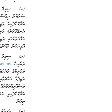
(ހ) ސިވިލް ސަރވިސްގެ ވަޒީފާއެއްގައި، ދައުލަތުގެ މުއައްސަސާއެއްގައި،
ސަރުކާރު ހިއްސާވާ ކުންފުންޏެއްގައި ވަޒީފާ އަދާކޮށްފައިވާ ނަމަ
އަދާކޮށްފައިވާ ވަޒީފާ، އަދި ވަޒީފާގެ މުއްދަތާއި (އަހަރާއި މަހާއި ދުވަސް
އެނގޭގޮތަށް)، ވަޒީފާގެ މަސްއޫލިއްޔަތުތައް (އެއް އިދާރާއެއްގެ ތަފާތު
މަޤާމުތަކުގައި ވަޒީފާ އަދާކޮށްފައިވީ ނަމަވެސް) ވަކިވަކިން ބަޔާންކޮށް އެ
އޮފީހަކުން ދޫކޮށްފައިވާ ލިޔުން.
(ށ) ސިވިލް ސަރވިސްގެ ތަޖުރިބާގެ
ތެރެއިން
https://myaccount.csc.gov.mv/
އިން ފެންނަންނެތް
ތަޖުރިބާގެ މުއްދަތުތައް ހާމަކޮށްދިމުގެ ގޮތުން އަދާކޮށްފައިވާ ވަޒީފާ، އަދި
ވަޒީފާގެ މުއްދަތާއި (އަހަރާއި މަހާއި ދުވަސް އެނގޭގޮތަށް)، ވަޒީފާގެ
މަސްއޫލިއްޔަތުތައް (އެއް އިދާރާއެއްގެ ތަފާތު މަޤާމުތަކުގައި ވަޒީފާ
އަދާކޮށްފައިވީ ނަމަވެސް) ވަކިވަކިން ބަޔާންކޮށް އެ އޮފީހަކުން ދޫކޮށްފައިވާ
ލިޔުން.
(ނ) އަމިއްލަ ކުންފުންޏެއް ނުވަތަ އަމިއްލަ އިދާރާއެއްގައި ވަޒީފާ