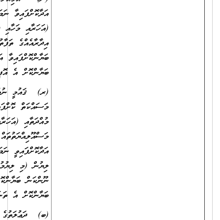
އަދާކޮށްފައިވާ ނަމަ އަދާކޮށްފައިވާ ވަޒީފާ، ވަޒީފާ އަދާކުރި މުއްދަތާއި
(އަހަރާއި މަހާއި ދުވަސް އެނގޭގޮތަށް)، ވަޒީފާގެ މަސްއޫލިއްޔަތުތައް (އެއް
އިދާރާއެއްގެ ތަފާތު މަޤާމުތަކުގައި ވަޒީފާ އަދާކޮށްފައިވީ ނަމަވެސް) ވަކިވަކިން
ބަޔާންކޮށްފައިވާ އަދި މަސައްކަތްކޮށްފައިވާ ތަނުގެ މުވައްޒަފުންގެ އަދަދު
ބަޔާންކޮށް އެ އޮފީހަކުން ދޫކޮށްފައިވާ ލިޔުން.
(ރ) ޤައުމީ ނުވަތަ ބައިނަލްއަޤުވާމީ ޖަމްއިއްޔާ ނުވަތަ ޖަމާއަތެއްގައި
މަސައްކަތް ކޮށްފައިވާ ނަމަ، އަދާކޮށްފައިވާ ވަޒީފާ، އަދި ވަޒީފާ އަދާކުރި
މުއްދަތާއި (އަހަރާއި މަހާއި ދުވަސް އެނގޭގޮތަށް)، ވަޒީފާގެ
މަސްއޫލިއްޔަތުތައް (އެއް އިދާރާއެއްގެ ތަފާތު މަޤާމުތަކުގައި ވަޒީފާ
އަދާކޮށްފައިވީ ނަމަވެސް) ވަކިވަކިން ބަޔާންކޮށް އެ ތަނަކުން ދޫކޮށްފައިވާ
ލިޔުން (މި ލިޔުމުގައި އަދާކޮށްފައިވާ މަޤާމަކީ މުސާރަދެވޭ މަޤާމެއްކަން ނުވަތަ
ނޫންކަން ބަޔާންކޮށްފައި އޮންނަންވާނެއެވެ. ނުވަތަ ބަދަލުގައި އެކަން
ބަޔާންކޮށް އެ ތަނަކުން ދޫކޮށްފައިވާ ރަސްމީ ލިޔުމެއް ހުށަހަޅަންވާނެއެވެ.)
(ބ) ދަޢުލަތުގެ އުވައިލައިފައިވާ އިދާރާއެއްގައި، ނުވަތަ އުވައިލައިފައިވާ