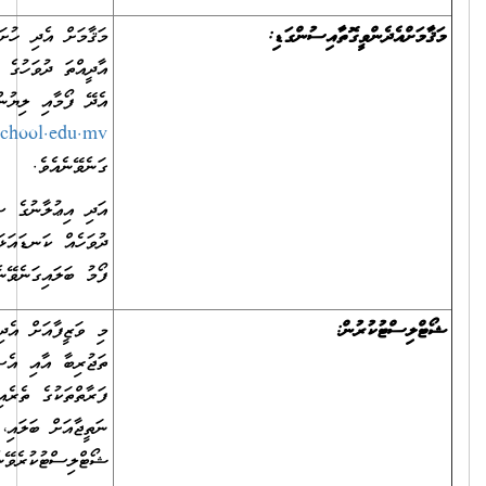
މަޤާމަށް އެދި ހުށަހަޅަންޖެހޭ ތަކެތި ހުށަހަޅާނީ 16 ޖުލައި 2023 ވާ
އާދީއްތަ ދުވަހުގެ ގެ 12:00 ގެ ކުރިން، ދިޔަމިގިލީ ސްކޫލަށެވެ. ވަޒީފާއަށް
އެދޭ ފޯމާއި ލިޔުންތައް އީމެއިލް
admin@dhiyamigilischool.edu.mv
މެދުވެރިކޮށްވެސް ބަލައި
ގަނެވޭނެއެވެ.
އަދި އިޢުލާނުގެ ސުންގަޑި ހަމަވުމުގެ ކުރިން ސަރުކާރުން އަލަށް ބަންދު
ދުވަހެއް ކަނޑައަޅައިފިނަމަ، އެ ކަނޑައަޅާ ދުވަހުގެ އަދަދަށް ވަޒީފާއަށް އެދޭ
ފޯމު ބަލައިގަނެވޭނެއެވެ.
މި ވަޒީފާއަށް އެދި ހުށަހަޅާ ފަރާތްތަކުގެ ތެރެއިން ތަޢުލީމީ ފެންވަރާއި
ތަޖުރިބާ އާއި އެސެސްމަންޓްގެ ނަތީޖާއަށް ބަލައި، ވަޒީފާއަށް ކުރިމަތިލާފައިވާ
ފަރާތްތަކުގެ ތެރެއިން ތަޢުލީމާއި، މަސައްކަތުގެ ތަޖުރިބާ އާއި އެސެސްމަންޓްގެ
ނަތީޖާއަށް ބަލައި، އެންމެ މަތިން ޕޮއިންޓު ލިބޭފަރާތްތައް
ޝޯޓްލިސްޓުކުރެވޭނެއެވެ.