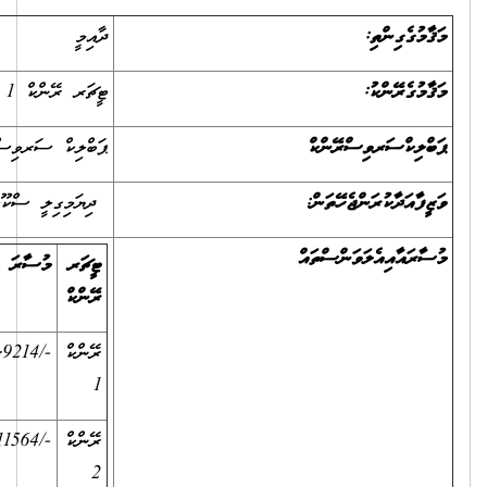
ދާއިމީ
ޓީޗަރ ރޭންކް 1 އިން ޓީޗަރ ރޭންކް 3 އަށް
ޕަބްލިކް ސަރވިސް ރޭންކު 5 އިން ޕަބްލިކް ސަރވިސް ރޭންކު 8 އަށް
ދިޔަމިގިލީ ސްކޫލް /ތ.ދިޔަމިގިލި
ޓީޗަރ
މުސާރަ
ޖޮބް
އެޓަންޑެންސް
އެލަވަންސް
(ހާޒިރުވާ
ރޭންކް
އެލަވަންސް
ކޮންމެ ދުވަހަކަށް)
ރޭންކް
-/9214ރުފިޔާ
-/2764ރުފިޔާ
-/75ރުފިޔާ
1
ރޭންކް
-/11564ރުފިޔާ
-/5397ރުފިޔާ
-/146ރުފިޔާ
2