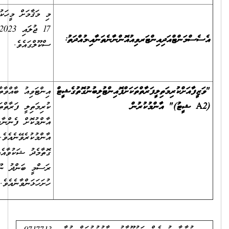
މި މަޤާމަށް މީހަކު ހޮވުމަށް ބޭއްވޭ އިންޓަވިއު އަދި އެސެސްމަންޓް އޮންނާނީ
17 ޖުލައި 2023 އާއި 31 ޖުލައި 2023 އާ ދެމެދު، ދިޔަމިގިލީ
ސްކޫލްގައެވެ.
އިންޓަވިއު ބާއްވާތާ ރަސްމީ ބަންދު ނޫން 3 ދުވަހުގެ ތެރޭގައި "ވަޒީފާއަށް
ކުރިމަތިލީ ފަރާތްތަކަށް ޕޮއިންޓު ލިބުނު ގޮތުގެ ޝީޓް (A2 ޝީޓު)"
އާންމުކޮށް ފެންނާނެހެން މި އިދާރާގައި އަދި އިދާރާގެ ވެބްސައިޓްގައި
އާންމުކުރެވޭނެއެވެ. ވަޒީފާއަށް ކުރިމަތިލީ ފަރާތްތަކަށް ޕޮއިންޓު ދެވިފައިވާ
ގޮތާމެދު ޝަކުވާއެއް އޮތްނަމަ A2 ޝީޓު އާންމުކުރާ ދުވަހުން ފެށިގެން
ރަސްމީ ބަންދު ނޫން 3 ދުވަހުގެ ތެރޭގައި އެ ޝަކުވާއެއް މި އިދާރާއަށް
ހުށަހަޅަންވާނެއެވެ.