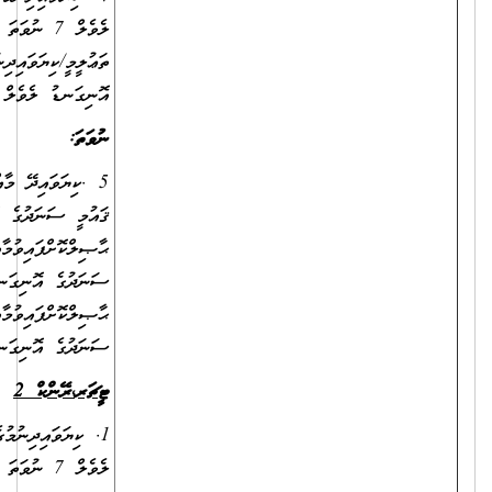
ލެވެލް 7 ނުވަތަ ލެވެލް 8 ގެ ބެޗްލާރސް ޑިގްރީއެއް ޙާޞިލްކޮށްފައިވުމާއެކު،
ތަޢުލީމީ/ކިޔަވައިދިނުމުގެ ދާއިރާއިން ދިވެހިރާއްޖޭގެ ޤައުމީ ސަނަދުގެ
އޮނިގަނޑު ލެވެލް 10 ގެ ސަނަދެއް ޙާޞިލްކޮށްފައިވުން.
ނުވަތަ
:
5 .ކިޔަވައިދޭ މާއްދާއަށް ޚާއްސަކުރެވިފައިވާ ދާއިރާއަކުން ދިވެހިރާއްޖޭގެ
ޤައުމީ ސަނަދުގެ އޮނިގަނޑު ލެވެލް 7 ނުވަތަ 8 ގެ ބެޗްލާރސް ޑިގްރީއެއް
ޙާޞިލްކޮށްފައިވުމާއި، ކިޔަވައިދިނުމުގެ ދާއިރާއިން ދިވެހިރާއްޖޭގެ ޤައުމީ
ސަނަދުގެ އޮނިގަނޑު ލެވެލް 5 ނުވަތަ އެއަށްވުރެ މަތީ ސަނަދެއް
ޙާޞިލްކޮށްފައިވުމާއި، ތައުލީމީ/ކިޔަވައިދިނުމުގެ ދާއިރާއިން ދިވެހިރާއްޖޭގެ ޤައުމީ
ސަނަދުގެ އޮނިގަނޑު ލެވެލް 10 ގެ ސަނަދެއް ޙާޞިލްކޮށްފައިވުން.
ޓީޗަރ
،
ރޭންކް
2
1. ކިޔަވައިދިނުމުގެ ދާއިރާއިން ދިވެހިރާއްޖޭގެ ޤައުމީ ސަނަދުގެ އޮނިގަނޑު
ލެވެލް 7 ނުވަތަ 8 ގެ ބެޗްލާރސް ޑިގްރީއެއް ޙާޞިލްކޮށްފައިވުން.