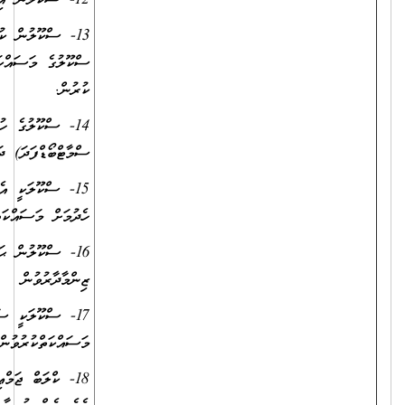
12- ސްކޫލުން އިންތިޒާމުކުރާ ހުރިހާ ބައްދަލުވުންތަކަށް ގަޑިއަށް ޙާޒިރުވުން
13- ސްކޫލުން ކުރިއަށްގެންދާ ޚާއްޞަ މަސައްކަތްތަކުގައި ބައިވެރިވުމާއި
ސްކޫލުގެ މަސައްކަތުގެ ދާއިރާގެތެރެއިން ޙަވާލުކުރެވޭ އެހެނިހެން ކަންތައްތައް
ކުރުން.
14- ސްކޫލުގެ ހުރިހާ ވަސީލަތްތައް (ލައިބްރަރީ، އިންޓަރނެޓް،
ސްމާޓްބޯޑްފަދަ) ދަރިވަރުންނަށް އެންމެ ފައިއިދާހުރިގޮތަކަށް ބޭނުންކުރުން
15- ސްކޫލަކީ އެކުވެރި އެއްބައިވަންތަބައެއް އުޅޭ، އުފާވެރި މާޙައުލަކަށް
ހެދުމަށް މަސައްކަތްކުރުން
16- ސްކޫލުން ޙަވާލުކުރެވޭ ޒިންމާތަކާއިގުޅިގެން ޖަވާބުދާރީވުމާއި
ޒިންމާދާރުވުން
17- ސްކޫލަކީ ސާފުތާހިރު ތަނެއްގެގޮތުގައި ދެމެހެއްޓުމަށް ދަރިވަރުން ލައްވާ
މަސައްކަތްކުރުވުން
18- ކްލަބް ޖަމްޢިއްޔާތަކާއި، ޔުނިފޯމްޙަރަކާތް އަދި ދަރިވަރުންނަށް ހިންގޭ