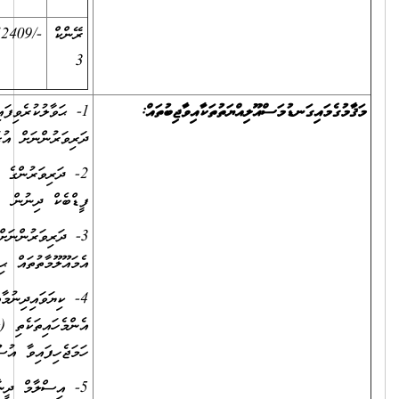
ރޭންކް
-/12409ރުފިޔާ
-/5791ރުފިޔާ
-/157ރުފިޔާ
3
1- ޙަވާލުކުރެވިފައިވާ މާއްދާ ނުވަތަ މާއްދާތައް މުޤައްރަރުގައިވާ މިންވަރަށް
ދަރިވަރުންނަށް އުގަންނައިދިނުން
2- ދަރިވަރުންގެ މަސައްކަތްތައް ރެގިއުލަރކޮށް ޗެކްކުރުމާއި ބިނާކުރަނިވި
ފީޑްބެކް ދިނުން
3- ދަރިވަރުންނަށް ޙާސިލްވަމުންދާ މިންވަރު ޗެކްކުރުމާއި، ރިކޯޑްކުރުމާއި،
އެމައޫލޫމާތުތައް ޙިއްސާކުރަންޖެހޭ ފަރާތްތަކާއި ޙިއްސާކުރުން
4- ކިޔަވައިދިނުމާއި ގުޅޭގޮތުން ސްޕަވައިޒަރާއި ޙަވާލުކުރަންޖެހޭ
އެންމެހައިތަކެތި (ސްކީމްއޮފް ވަރކް، ލެސަންޕްލޭން، މާރކްސްޝީޓްފަދަ)
ހަމަޖެހިފައިވާ އުސޫލާއި އެއްގޮތަށް ޙަވާލުކުރުން
5- އިސްލާމް ދީނާއި ދިވެހިރާއްޖޭގެ ގާނޫނާއި ގަވާޢިދުތަކާއި ސްކޫލު ކުދިންގެ