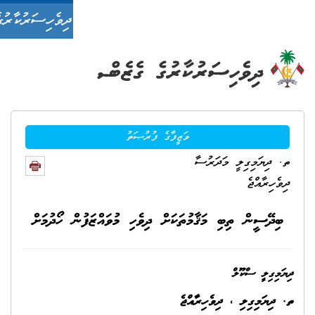
ދިވެހިސަރުކާރުގެ ގެޒެޓް
 ހޯދުމަށް