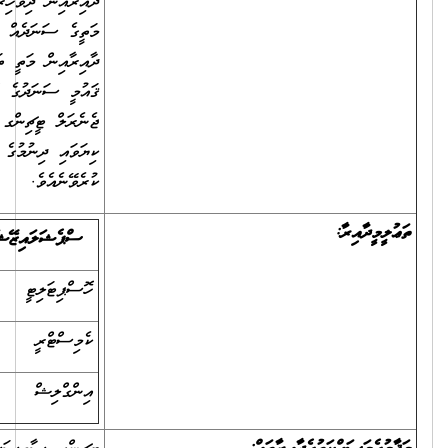
ދާއިރާއިން ދިވެހިރާއްޖޭގެ ޤައުމީ ސަނަދުގެ އޮނިގަނޑު ލެވެލް 5އަކަށްވުރެ
މަތީގެ ސަނަދެއް އޮންނަންޖެހޭތީ، ކިޔަވައިދޭ މާއްދާއަށް ޚާއްސަ ކުރެވިފައިވާ
ދާއިރާއިން މަތީ ތަޢުލީމު ހާސިލު ކުރައްވާފައިވާ ފަރާތްތަކުން، ދިވެހިރާއްޖޭގެ
ޤައުމީ ސަނަދުގެ އޮނިގަނޑު ލެވެލް 5އަކަށްވުރެ މަތިން ޓީޗިންގ ދާއިރާގެ
ޖެނެރަލް ޓީޗިންގ ސެޓްފިކެޓެއް ފުރިހަމަ ކުރައްވާފައިވާނަމަ، އެ ސެޓްފިކެޓް
ކިޔަވައި ދިނުމުގެ ދާއިރާގެ ސަނަދެއް އޮތްކަމަށް ބެލުމުގައި ބޭނުން
ކުރެވޭނެއެވެ.
ސްޕެޝަލައިޒޭޝަން
ތަޢުލީމީ ދާއިރާ
ހޮސްޕިޓަލިޓީ
އެޑިޔުކޭޝަން، ހޮސްޕިޓަލިޓީ، ޓީޗިންގ
ކެމިސްޓްރީ
އެޑިޔުކޭޝަން، ކެމިސްޓްރީ، ޓީޗިންގ
އިންގްލިޝް
އެޑިޔުކޭޝަން، އިންގްލިޝް، ޓީޗިންގ