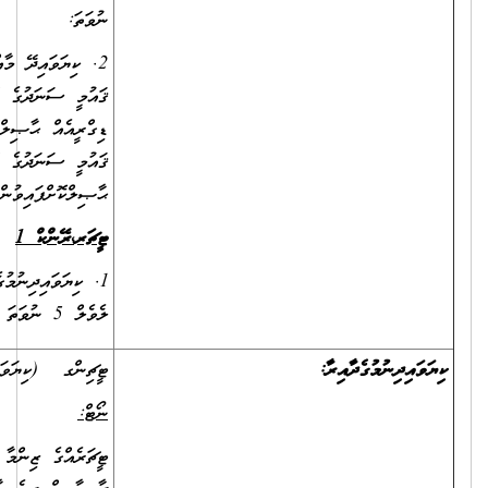
ނުވަތަ:
2. ކިޔަވައިދޭ މާއްދާއަށް ހާއްސަކުރެވިފައިވާ ދާއިރާއަކުން ދިވެހިރާއްޖޭގެ
ޤައުމީ ސަނަދުގެ އޮނިގަނޑު ލެވެލް 7 ނުވަތަ ލެވެލް 8 ގެ ބެޗްލާރސް
ޑިގްރީއެއް ޙާޞިލްކޮށްފައިވުމާއެކު، ކިޔަވައިދިނުމުގެ ދާއިރާއިން ދިވެހިރާއްޖޭގެ
ޤައުމީ ސަނަދުގެ އޮނިގަނޑު ލެވެލް 5 ނުވަތަ އެއަށްވުރެ މަތީ ސަނަދެއް
ޙާޞިލްކޮށްފައިވުން.
ޓީޗަރ
،
ރޭންކް
1
1. ކިޔަވައިދިނުމުގެ ދާއިރާއިން ދިވެހިރާއްޖޭގެ ޤައުމީ ސަނަދުގެ އޮނިގަނޑު
ލެވެލް 5 ނުވަތަ ލެވެލް 6 ގެ ސަނަދެއް ޙާޞިލްކޮށްފައިވުން.
ޓީޗިންގ (ކިޔަވައިދޭ މާއްދާއިން ސްޕެޝަލައިޒްވެފައިވާ)
ނޯޓް
:
ޓީޗަރެއްގެ ޒިންމާ އަދާ ކުރައްވާ ކޮންމެ ފަރާތަކުން ކިޔަވައި ދިނުމުގެ