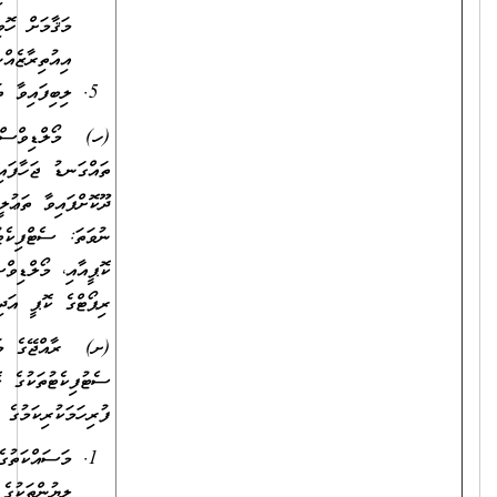
މަޤާމަށް ހޮވިއްޖެ ނަމަ، އަދާކުރަމުންދާ ވަޒީފާއިން ވީއްލުމާމެދު
އިއުތިރާޒެއްނެތްކަމަށް، ވަޒީފާ އަދާކުރާ އޮފީހުން ދޫކޮށްފައިވާ ލިޔުން.
ލިބިފައިވާ ތަޢުލީމީ ސެޓުފިކެޓުތަކުގެ ކޮޕީ؛
(ހ) މޯލްޑިވްސް ކޮލިފިކޭޝަންސް އޮތޯރިޓީއިން ލެވަލް ކަނޑައަޅައި
ތައްގަނޑު ޖަހާފައިވާ، މަތީ ތަޢުލީމުދޭ ރާއްޖެއިން ބޭރުގެ މަރުކަޒަކުން
ދޫކޮށްފައިވާ ތަޢުލީމީ ސެޓުފިކެޓުތަކުގެ ކޮޕީއާއި ޓްރާންސްކްރިޕްޓުގެ ކޮޕީ؛
ނުވަތަ: ސެޓްފިކެޓު ނެތް ޙާލަތްތަކުގައި، ކޯސް ފުރިހަމަކުރިކަމުގެ ލިޔުމުގެ
ކޮޕީއާއި، މޯލްޑިވްސް ކޮލިފިކޭޝަންސް އޮތޯރިޓީން ދޫކޮށްފައިވާ އެސެސްމަންޓް
ރިޕޯޓްގެ ކޮޕީ އަދި ޓްރާންސްކްރިޕްޓްގެ ކޮޕީ
(ށ) ރާއްޖޭގެ މަތީ ތައުލީމުދޭ މަރުކަޒަކުން ދޫކޮށްފައިވާ ތައުލީމީ
ސެޓުފިކެޓުތަކުގެ ކޮޕީއާއި ޓްރާންސްކްރިޕްޓްގެ ކޮޕީ؛ ނުވަތަ ކޯސް
ފުރިހަމަކުރިކަމުގެ ލިޔުމުގެ ކޮޕީއާއި ޓްރާންސްކްރިޕްޓްގެ ކޮޕީ.
މަސައްކަތުގެ ތަޖުރިބާ އަންގައިދޭ ތިރީގައިވާ މިންގަނޑަށް ފެތޭ
ލިޔުންތަކުގެ ކޮޕީ: