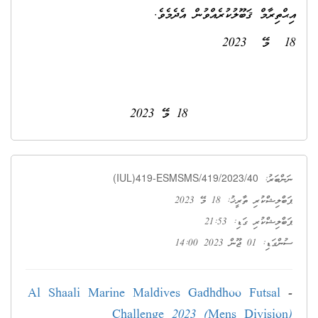
އިޙްތިރާމް ޤަބޫލުކުރެއްވުން އެދެމެވެ.
18 މޭ 2023
18 މޭ 2023
(IUL)419-ESMSMS/419/2023/40
ނަންބަރު:
ޕަބްލިޝްކުރި ތާރީޚު: 18 މޭ 2023
ޕަބްލިޝްކުރި ގަޑި: 21:53
ސުންގަޑި: 01 ޖޫން 2023 14:00
Al Shaali Marine Maldives Gadhdhoo Futsal
-
Challenge 2023 (Mens Division)