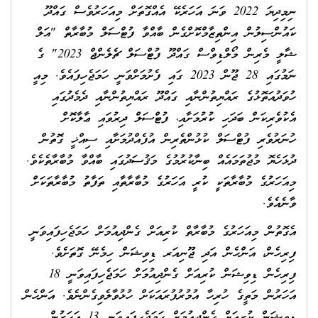
ނިމިދިޔަ 2022 ވަނަ އަހަރެކޭ އެއްގޮތަށް މިއަހަރުވެސް ގައްދޫ
ކައުންސިލުން އިންތިޒާމްކޮށްގެން ބާއްވާ ފުޓްސަލް މުބާރާތް "އަލް
ޝާލީ މެރިން މޯލްޑިވްސް ގައްދޫ ފުޓްސަލް ޗެލެންޖް 2023" ގެ
ނަމުގައި 28 ޖޫން 2023 ގައި ފެށުމަށްވަނީ ހަމަޖެހިފައެވެ. މިއީ
ހުވަދުއަތޮޅުގެ ރައްޔިތުންނާއި ގައްދޫ ރައްޔިތުންނާއި ދެމެދުގައި
އެކުވެރިކަން ބަދަހި ކުރުމަށާއި، ފުޓްސަލް ދިރުވައި ޢާލާކޮށް
ހުނަރުވެރި ފުޓްސަލް ކުޅުންތެރިން އުފެއްދުމަށާއި ސިއްޚީ ގޮތުން
ދުޅަހެޔޮ މުޖުތަމައެއް ބިނާކުރުމުގެ މަޤުސަދުގައި ބާއްވާ މުބާރާތެކެވެ.
މިއަހަރުގެ މުބާރާތަކީ ކުރީ އަހަރުގެ މުބާރާތާއި ތަފާތު މުބާރާތަކަށް
ވާނެއެވެ.
އެގޮތުން މިއަހަރުގެ މުބާރާތް ކުރިއަށް ގެންދިއުމަށް ހަމަޖެހިފައިވަނީ
ފިރިހެން، އަންހެން އަދި ޖޫނިއަރ ޑިވިޝަން ހިމެނޭ ގޮތަށެވެ.
ފިރިހެން ޑިވިޝަން ކުރިއަށް ގެންދިއުމަށް ހަމަޖެހިފައިވަނީ 18
އަހަރުން މަތީގެ ހުރިހާ އުމުރުފުރައަކަށް ހުޅުވާލެވިގެންނެވެ. އަންހެން
ޑިވިޝަން ކުރިއަށް ގެންދިއުމަށް ހަމަޖެހިފައިވަނީ 13 އަހަރުން