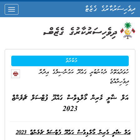
ދިވެހިސަރުކާރުގެ ގެޒެޓް
oggle
ation
މުބާރާތް
ހުވަދުއަތޮޅު ދެކުނުބުރީ ގައްދޫ ކައުންސިލްގެ އިދާރާ
ދިވެހިރާއްޖެ
އަލް ޝާލީ މެރިން މޯލްޑިވްސް ގައްދޫ ފުޓްސަލް ޗެލެންޖް
2023
އަލް ޝާލީ މެރިން މޯލްޑިވްސް ގައްދޫ ފުޓްސަލް ޗެލެންޖް 2023