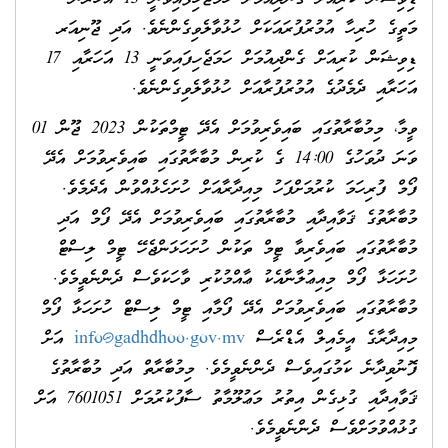
މަތީގެ ހުރިހާ އުމުރުފުރައަކަށް ހުޅުވާލެވިގެންނެވެ. އަދި ޖޫނިއަރ
ޑިވިޝަން ކުރިއަށް ގެންދިއުމަށް ހަމަޖެހިފައިވަނީ 13 އަހަރާއި 17
އަހަރާއި ދެމެދުގެ އުމުރުފުރާއަށް ހުޅުވާލެވިގެންނެވެ.
ވީމާ، މިމުބާރާތުގައި ބައިވެރިވުމަށް އެދޭ ޓީމްތަކުން 2023 ޖޫން 01
ވަނަ ދުވަހުގެ 14:00 ގެ ކުރިން މުބާރާތުގައި ބައިވެރިވުމަށް އެދޭ
ފޯމް ފުރިހަމަ ކުރުމަށްފަހު މިއިދާރާއަށް ހުށަހެޅުއްވުން އެދެމެވެ.
މުބާރާތުގެ ޤަވާއިދާއި މުބާރާތުގައި ބައިވެރިވުމަށް އެދޭ ފޯމް އަދި
މުބާރާތުގައި ބައިވެރިވާ ޓީމް ތަކުން ހުށަހަޅަންޖެހޭ ޓީމް ލިސްޓް
ހުށަހަޅާ ފޯމް މިއިޢުލާނާއެކު ޢާއްމުކުރި ވާހަކަވެސް ދެންނެވީމެވެ.
މުބާރާތުގައި ބައިވެރިވުމަށް އެދޭ ފޯމާއި ޓީމް ލިސްޓް ހުށަހަޅާ ފޯމް
މިއިދާރާގެ އީމެއިލް އެޑްރެސް
info@gadhdhoo.gov.mv
އަށް
ފޮނުވިދާނެ ކަމުގައިވެސް ދެންނެވީމެވެ. މިމުބާރާތް އަދި މުބާރާތުގެ
ޤަވާއިދާއި ގުޅިގެން އިތުރު މަޢުލޫމާތު ސާފުކުރުމަށް 7601051 އަށް
ގުޅުއްވުމަށްވެސް ދެންނެވީމެވެ.