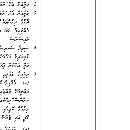
ވަޒީފާއަށް އެދޭ ފަރ
ވަޒީފާއަށް އެދޭ ފަރ
ދެފުށުގެ ލިޔުންތައް
ގެއްލިފައިވާ ނަމަ، 
ލައިސަންސް.
ސިވިލް ސަރވިސްއަށ
ކުރިމަތިލާ މަޤާމަށް
ވަޒީފާ އަދާކުރާ އޮފީހ
ލިބިފައިވާ ތަޢުލީމީ 
(ހ) މޯލްޑިވްސް ކޮ
ތަޢުލީމުދޭ ރާއްޖެއި
ޓްރާންސްކްރިޕްޓުގެ
ލިޔުމުގެ ކޮޕީއާއި،
ކޮޕީ އަދި ޓްރާންސް
(ށ) ރާއްޖޭގެ މަތީ 