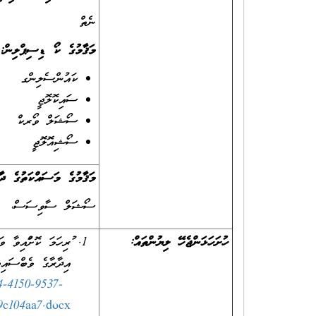
ނެތް
މަޤާމުގެ ކޯ ޑިސިޕްލިން:
ކައުންސެލިންގ
ސައިކޮލޮޖީ
ސޯޝަލް ވޯރކް
ސޯޝިއޮލޮޖީ
މަޤާމުގެ މަސައްކަތުގެ ދާއ
ސޯޝަލް ސާވިސަސް،
ހުށަހަޅަންޖެހޭ ލިޔުންތައް:
ފުރިހަމަ ކޮށްފައިވ
އިދާރާގެ ވެބްސައިޓ
4-4150-9537-
9c104aa7.docx