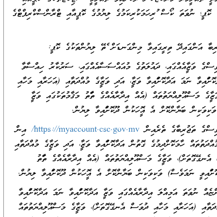
 ކޮޕީ؛ ނުވަތަ ކޯސް ފުރިހަމަކުރިކަމުގެ ލިޔުމުގެ ކޮޕީއާއި ޓްރާންސްކްރިޕްޓްގެ
ިބާ އަންގައިދޭ ތިރީގައިވާ މިންގަނޑަށް ފެތޭ ލިޔުންތަކުގެ ކޮޕީ:
ަޒީފާއެއްގައި، ދައުލަތުގެ މުއައްސަސާއެއްގައި، ސަރުކާރު ހިއްސާވާ
ާކޮށްފައިވާ ނަމަ އަދާކޮށްފައިވާ ވަޒީފާ، އަދި ވަޒީފާގެ މުއްދަތާއި (އަހަރާއި މަހާއި
ފާގެ މަސްއޫލިއްޔަތުތައް (އެއް އިދާރާއެއްގެ ތަފާތު މަޤާމުތަކުގައި ވަޒީފާ
ަކިވަކިން ބަޔާންކޮށް އެ އޮފީހަކުން ދޫކޮށްފައިވާ ލިޔުން.
ެ ތަޖުރިބާގެ ތެރެއިން
https://myaccount.csc.gov.mv/
އިން
އްދަތުތައް ހާމަކޮށްދިމުގެ ގޮތުން އަދާކޮށްފައިވާ ވަޒީފާ، އަދި ވަޒީފާގެ މުއްދަތާއި
ެނގޭގޮތަށް)، ވަޒީފާގެ މަސްއޫލިއްޔަތުތައް (އެއް އިދާރާއެއްގެ ތަފާތު
ކޮށްފައިވީ ނަމަވެސް) ވަކިވަކިން ބަޔާންކޮށް އެ އޮފީހަކުން ދޫކޮށްފައިވާ ލިޔުން.
 ނުވަތަ އަމިއްލަ އިދާރާއެއްގައި ވަޒީފާ އަދާކޮށްފައިވާ ނަމަ އަދާކޮށްފައިވާ
ުއްދަތާއި (އަހަރާއި މަހާއި ދުވަސް އެނގޭގޮތަށް)، ވަޒީފާގެ މަސްއޫލިއްޔަތުތައް