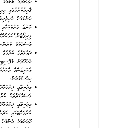
ދައުލަތުގެ ބެލުމުގެ 
ޤާއިމުކުރުމުގައި މިމ
ކަންކަމަށް އެހީތެރިވު
ކޮންމެ މަރުކަޒަކާއި 
މިރިޕޯޓުން ފާހަގަކުރެ
މަސައްކަތް ކުރުން..
ދައުލަތުގެ ބެލުމުގެ 
އެއްގޮތަށް ކެޕޭސިޓީއ
އެކަށިގެންވާ މާހައުލެ
ހިއްސާކުރުން.
އިޖުތިމާޢީ ޚިދުމަތްދ
މަސައްކަތްތައް ކުރުނ
އިޖުތިމާޢީ ޚިދުމަތްދ
ކުރުމަށްޓަކައި ހަދަނ
ދޫކުރުމުގެ އެންމެހާ