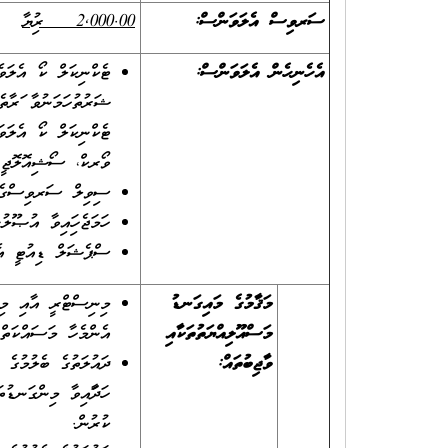
ސަރވިސް އެލަވަންސް:
2,000.00 ރުފިޔާ
އެހެނިހެން އެލަވަންސް
:
ޓެކްނިކަލް ކޯ އެލަ
ވޯރކް، ސޯޝިއޮލޮޖީ ދާ
ސިވިލް ސަރވިސްގެ މުވ
ހަމަޖެހިފައިވާ އުޞޫލ
ސްޕެޝަލް ޑިއުޓީ އެލަވެ
މަޤާމުގެ މައިގަނޑު
މިނިސްޓްރީ އާއި މިނ
މަސްއޫލިއްޔަތުތަކާއި
އެންމެހާ މަސައްކަތް
ވާޖިބުތައް
:
ދައުލަތުގެ ބެލުމުގެ 
ހަދާފައިވާ މިންގަނޑު
ކުރުން.