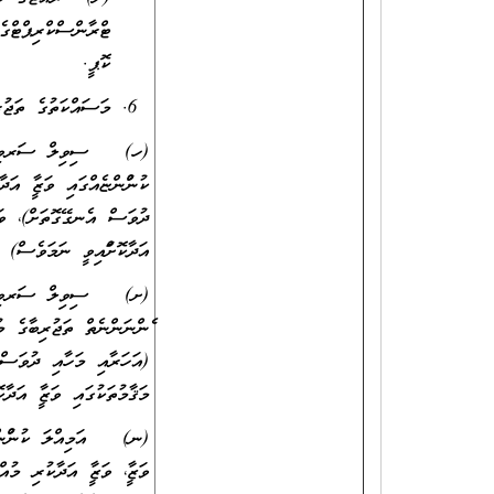
ޓްރާންސްކްރިޕްޓްގެ
ކޮޕީ.
މަސައްކަތުގެ ތަޖުރ
(ހ) ސިވިލް ސަރވިސްގެ ވ
ކުންފުންޏެއްގައި ވަޒީފާ އަދ
ދުވަސް އެނގޭގޮތަށް)، ވަޒީ
އަދާކޮށްފައިވީ ނަމަވެސް) ވ
(ށ) ސިވިލް ސަރވިސްގ
ފެންނަންނެތް ތަޖުރިބާގެ މު
(އަހަރާއި މަހާއި ދުވަސް އ
މަޤާމުތަކުގައި ވަޒީފާ އަދާ
(ނ) އަމިއްލަ ކުންފުންޏެއް
ވަޒީފާ، ވަޒީފާ އަދާކުރި މ