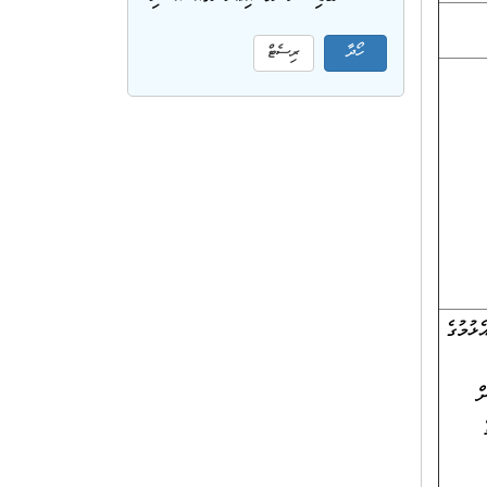
ޅުމުގެ
ް