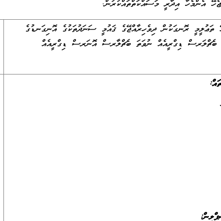
ހޭ އެންމެހާ އިދާރީ މަސައްކަތްތައްކުރުން.
ޭ ތަޢުލީމީ ރޮނގަކުން ދިވެހިރާއްޖޭގެ ޤައުމީ ސަނަދުތަކުގެ އޮނިގަނޑުގެ
ް 7 ނުވަތަ 8 ގެ ބެޗްލަރސް ޑިގްރީއެއް ނުވަތަ ބެޗްލާރސް އޮނަރސް ޑިގްރީއެއް
ައް:
ް
ޕްލިން: