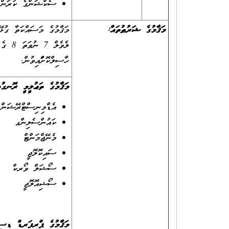
ސެކްޝަންގެ ކުރަންޖެ
މަޤާމުގެ ޝަރުޠުތައް:
މަޤާމުގެ މަސައްކަތާ ގުޅ
ލެވެލ
ހާސިލްކޮށްފައިވުން.
މަޤާމުގެ ތަޢުލީމީ ރޮނގުތ
އެޑްމިނިސްޓްރޭޝަނ
ކައުންސެލިންގ
މެނޭޖްމަންޓް
ސައިކޮލޮޖީ
ސޯޝަލް ވޯރކް
ސޯޝިއޮލޮޖީ
މަޤާމުގެ ޕްރިފަރޑް ޑިސި