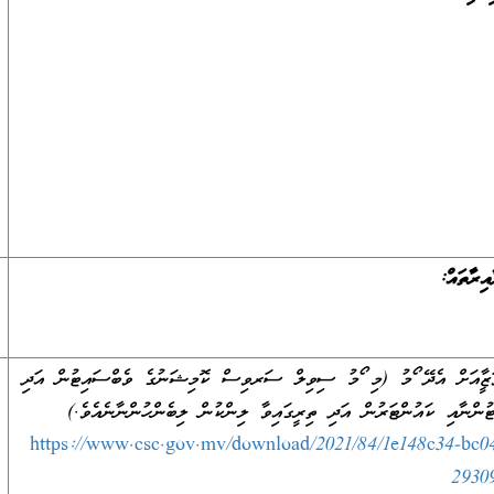
ިރާތައް:
ާ ވަޒީފާއަށް އެދޭ ފޯމު (މި ފޯމު ސިވިލް ސަރވިސް ކޮމިޝަނުގެ ވެބްސައިޓުން އަދި
ުންނާއި ކައުންޓަރުން އަދި ތިރީގައިވާ ލިންކުން ލިބެންހުންނާނެއެވެ.)
https://www.csc.gov.mv/download/2021/84/1e148c34-bc0
2930