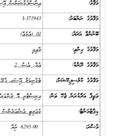
މަޤާމު:
އިންސްޕެކްޝަންސް އޮފިސ
މަޤާމުގެ ނަންބަރު:
J-371943
ބޭނުންވާ އަދަދު:
01 (އެކެއް)
މަޤާމުގެ ގިންތި:
ދާއިމީ
މަޤާމުގެ ރޭންކު:
އެމް. އެސް.
2
މަޤާމުގެ ކްލެސިފިކޭޝަން:
ޓެކްނިކަލް އޮފިސަރ ގްރ
ވަޒީފާ އަދާކުރަން ޖެހޭ ތަން:
މިނިސްޓްރީ އޮފް ޖެންޑަރ
ޑިޕާޓްމަންޓް:
ކުއަލިޓީ އެޝުއަރެންސް 
މުސާރަ:
6295.00 ރުފިޔާ