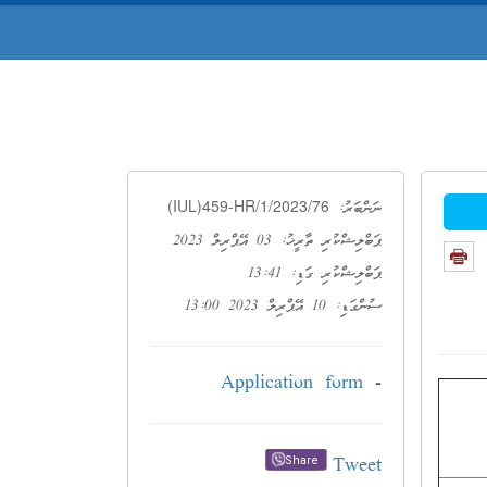
(IUL)459-HR/1/2023/76
ނަންބަރު:
ޕަބްލިޝްކުރި ތާރީޚު: 03 އޭޕްރިލް 2023
ޕަބްލިޝްކުރި ގަޑި: 13:41
ސުންގަޑި: 10 އޭޕްރިލް 2023 13:00
Application form
-
Tweet
Share