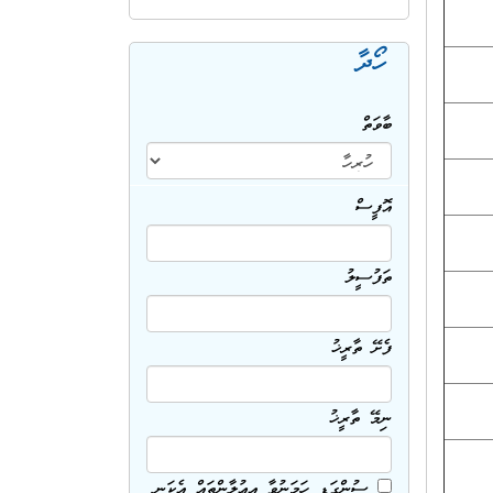
ހޯދާ
ބާވަތް
އޮފީސް
ތަފުސީލު
ފެށޭ ތާރީޚު
ނިމޭ ތާރީޚު
ސުންގަޑި ހަމަނުވާ އިޢުލާންތައް އެކަނި