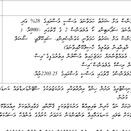
ޓެކްނިކަލް ކޯ އެލަވެންސް އަށް ޝަރުތު ހަމަވާނަމަ އަސާސީ މުސާރައިގެ 28% އަދި
ޝަރުތުހަމަނުވާ ފަރާތެއްނަމަ ސަޕޯރޓިންގ ކޯ އެލަވަންސް 2 ގެ ގޮތުގައި -/900ފިޔާ. (
ވަންސް އަށް ޝަރުތު ހަމަވާނީ ކައުންސެލިންގ، ސައިކޮލޮޖީ، ސޯޝަލް
އިރާއިން ތަޢުލީމް ހާސިލްކޮށްފައިވާނަމަ)
ައްޒަފުންނަށް ހަމަޖެހިފައިވާ އުސޫލުން އިތުރުގަޑީގެ ފައިސާ.
ުން ރިސްކް އެލެވަންސް ފައިސާ.
ންސްގެ ގޮތުގައި އަސާސީ މުސާރައިގެ 2203.25ރުފިޔާ.
ިސްޓްރީގެ ދަށުން ހިންގާ އިދާރާތަކާއި މަރުކަޒުތަކުގެ ސްޓޭންޑަރޑްތައް ކަނޑައެ
 ކުރުން.
ދަށަށް ނަގާ ކުދިން ބައިތިއްބާ މަރުކަޒުތަކަކީ ޤާނޫނާއި ޤަވާއިދުތަކަށް ރިއާއަތްކޮށ
ތަކަށް ބަލައި ކަނޑައަޅާފައިވާ ތަންތަންކަން ކަށަވަރު ކުރުމުގެ އެންމެހާ މަސައްކަތް