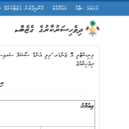
ފުރަތަމަ ޞަފްޙާ
މަޢުލޫމާތު
ޤާނޫނީގޮތުން ގެޒެޓްކުރެވޭ ލ
މިނިސްޓްރީ އޮފް ޖެންޑަރ، ފެމިލީ އެންޑް ސޯޝަލް ސަރވިސ
ދިވެހިރާއްޖެ
އި
އިޢުލާނު