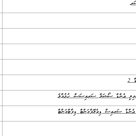
ަރ
ޭޑް
2
،
ފެމިލީ އެންޑް ސޯޝަލް ސަރވިސަސް
،
ހުޅުމާލެ
އެންޑް ސަރވިސް ޑިވެލޮޕްމަންޓް ޑިޕާޓްމަންޓް