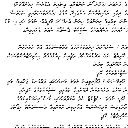
ާތުގެ ވަނަވަރު (ގުޅޭނެ ފޯނު ނަންބަރާއި އީ-މެއިލް އެޑްރެސް ހިމެނޭގޮތަށް).
ާތުގެ ދިވެހި ރައްޔިތެއްކަން އަންގައިދޭ ކާޑުގެ (މުއްދަތުހަމަވެފައިވީ ނަމަވެސް)
 ފެންނަ، ލިޔެފައިވާ ލިޔުންތައް ކިޔަން އެނގޭ ފަދަ ކޮޕީއެއް. ނުވަތަ އައި.ޑީ. ކާޑު
އެ ފަރާތެއްގެ އުފަންދުވަހުގެ ސެޓްފިކެޓު، ޕާސްޕޯޓް ނުވަތަ ޑްރައިވިންގ
ް / ސަރުކާރަށް ޚިދުމަތްކުރުމުގެ އެއްބަސްވުމެއް އޮތް މުވައްޒަފުން
 ހޮވިއްޖެ ނަމަ، އަދާކުރަމުންދާ ވަޒީފާއިން ވީއްލުމާމެދު އިއުތިރާޒެއްނެތްކަމަށް،
ުން ދޫކޮށްފައިވާ ލިޔުން.
ސެޓުފިކެޓުތަކުގެ ކޮޕީ؛
ލިފިކޭޝަންސް އޮތޯރިޓީއިން ލެވަލް ކަނޑައަޅައި ތައްގަނޑު ޖަހާފައިވާ، މަތީ
ން ބޭރުގެ މަރުކަޒަކުން ދޫކޮށްފައިވާ ތަޢުލީމީ ސެޓުފިކެޓުތަކުގެ ކޮޕީއާއި
 ކޮޕީ؛ ނުވަތަ: ސެޓްފިކެޓު ނެތް ޙާލަތްތަކުގައި، ކޯސް ފުރިހަމަކުރިކަމުގެ
 މޯލްޑިވްސް ކޮލިފިކޭޝަންސް އޮތޯރިޓީން ދޫކޮށްފައިވާ އެސެސްމަންޓް ރިޕޯޓްގެ
ކްރިޕްޓްގެ ކޮޕީ
ތައުލީމުދޭ މަރުކަޒަކުން ދޫކޮށްފައިވާ ތައުލީމީ ސެޓުފިކެޓުތަކުގެ ކޮޕީއާއި