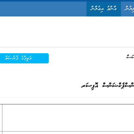
ިޔުން
އާންމު އިޢުލާން
ަސް
ވަޒީފާގެ ފުރުޞަތު
ންސްޕެކްޝަންސް އޮފިސަރ