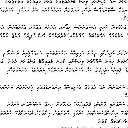
ދަށަށް ނަގާ ކުދިންނާއި މީހުން ބެލެހެއްޓުމަށް އަލަށް ޤާއިމުކުރާ މަރުކަޒުތައް،
ިނިމަމް ސްޓޭންޑަޑްސް ތަކާއި އެއްގޮތަށް ޢަމަލުކުރުމަށް ބާރު އެޅުމާއި، އެކަމުގެއެފަ
ން.
ގުޅޭގޮތުން، ކޮލިޓީ އެޝުއަރަންސް ރިޕޯޓެއް އަހަރަކު އެއްފަހަރު އެކުލަވާލުން. އަދ
ވޭ ކަންކަމުގެ މައްޗަށްބަލާ، ގުޅުންހުރި ފަރާތްތަކާއެކު އެސް.އޯ.ޕީތައް މުރާޖާ ކުރުމު
ދަށުން ކުދިންނާއި މީހުން ބައިތިއްބާ މަރުކަޒުތަކަކީ، ކަނޑައެޅިފައިވާ އެސް.އޯ.ޕީ އ
ަށްވުރެ އިތުރު ނުވާގޮތަށް މީހުންނާއި ކުދިން ބެއިތިއްބޭ ތަންތަނަށް ހެދުން. އަދ
އް ޤައިމުކުރެވިފައިވޭތޯ ބަލާ އެކަންކަމަށް އަޅަންޖެހޭ ފިޔަވަޅުތައް މަރުކަޒުތަކާއި
ޭ ތަންތަނުން ނަގާ އަގުތައް އެކަށީގެންވާ މިންގަނޑެއްގައި ހިފެހެއްޓުމަށް ކުރަންޖެހ
ް.
ޭ ތަންތަނަކީ ޤާނޫނާއި ޤަވާއިދުތަކާ އެއްގޮތަށް ހިންގާ ތަންތަންކަން ކަށަވަރު
ްޖެހޭ އިންސްޕެކްޝަންތައް ހެދުމާއި އެތަންތަން ހިންގުމަށް ދޫކުރަންޖެހޭ ހުއްދަތައ
 މަސައްކަތް ކުރުން.