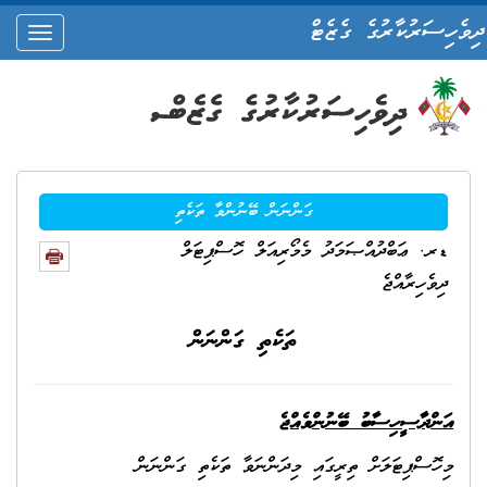
ދިވެހިސަރުކާރުގެ ގެޒެޓް
oggle
ation
ގަންނަން ބޭނުންވާ ތަކެތި
ޑރ. ޢަބްދުއްޞަމަދު މެމޯރިއަލް ހޮސްޕިޓަލް
ދިވެހިރާއްޖެ
ތަކެތި ގަންނަން
އަންދާސީހިސާބު ބޭނުންވެއްޖެ
މިހޮސްޕިޓަލަށް ތިރީގައި މިދަންނަވާ ތަކެތި ގަންނަން