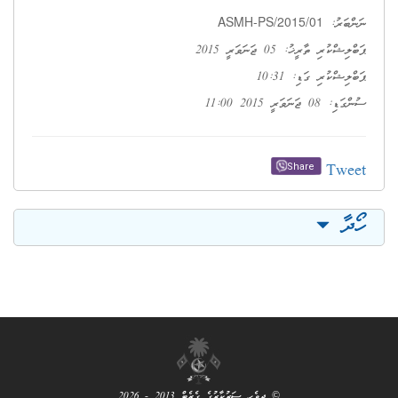
ASMH-PS/2015/01
ނަންބަރު:
ޕަބްލިޝްކުރި ތާރީޚު: 05 ޖަނަވަރީ 2015
ޕަބްލިޝްކުރި ގަޑި: 10:31
ސުންގަޑި: 08 ޖަނަވަރީ 2015 11:00
Tweet
Share
ހޯދާ
© ދިވެހި ސަރުކާރުގެ ގެޒެޓް 2013 - 2026