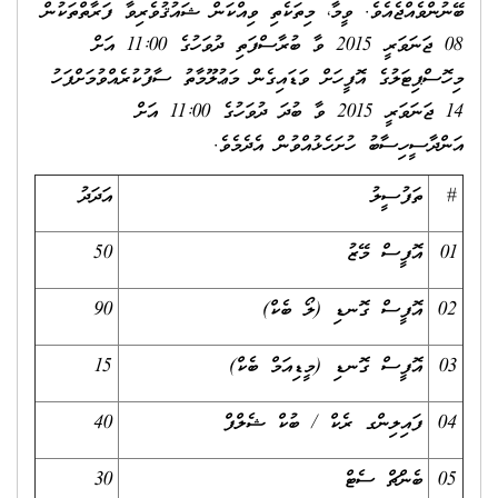
ބޭނުންވެއްޖެއެވެ. ވީމާ، މިތަކެތި ވިއްކަން ޝައުޤުވެރިވާ ފަރާތްތަކުން
08 ޖަނަވަރީ 2015 ވާ ބުރާސްފަތި ދުވަހުގެ 11:00 އަށް
މިހޮސްޕިޓަލުގެ އޮފީހަށް ވަޑައިގެން މަޢުލޫމާތު ސާފުކުރެއްވުމަށްފަހު
14 ޖަނަވަރީ 2015 ވާ ބުދަ ދުވަހުގެ 11:00 އަށް
އަންދާސީހިސާބު ހުށަހެޅުއްވުން އެދެމެވެ.
#
ތަފުސީލު
އަދަދު
01
އޮފީސް މޭޒު
50
02
އޮފީސް ގޮނޑި (ލޯ ބެކް)
90
03
އޮފީސް ގޮނޑި (މީޑިއަމް ބެކް)
15
04
ފައިލިންގ ރެކް / ބުކް ޝެލްފް
40
05
ބެންޗް ސެޓް
30