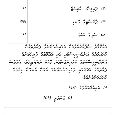
06
ފައިލިންގ ކެބިނެޓް
11
07
ޕްލާސްޓިކް ގޮނޑި
300
08
ސައިޑް ކަބަޑު
11
މަޢުލޫމާތު ސާފުކުރެއްވުމަށް ވަޑައިނުގަންނަވާ ފަރާތްތަކުން
ހުށަހަޅުއްވާ އަންދާސީހިސާބާއި އަދި މަޢުލޫމާތު ފުރިހަމަނުވާ
އަންދާސީހިސާބުތައް ބަލައިނުގަނެވޭނެ ވާހަކަ ދެންނެވީމެވެ. އެއްވެސް
ފަރާތެއްގެ ބަދަލުގައި ވަޑައިގަންނަވާނަމަ އެކަން އެނގޭނެ ލިޔުމެއް
ހުށަހަޅަންވާނެއެވެ.
14 ރަބީޢުލްއައްވަލް 1436
05 ޖަނަވަރީ 2015