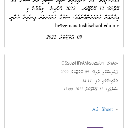
އާއްމުކުރީމެވެ. އާމް ކުރެވިފައިވާ ނަތީޖާ ޝީޓާއި މެދު ޝަކުވާ އެއް
އޮތްނަމަ 12 އޮކްޓޫބަރ
2022 ގެކުރިން ލިޔުމުން މި
އިދާރާއަށް ހުށަހަޅަންވާނެއެވެ. ޝަކުވާ ހުށަހަޅެމަށް އީ-މެއިލް ކުރާނީ
hr@gemanafushischool.edu.mv
09 އޮކްޓޫބަރު 2022
GS202/HR/AM/2022/04
ނަންބަރު:
ޕަބްލިޝްކުރި ތާރީޚު: 09 އޮކްޓޫބަރު 2022
ޕަބްލިޝްކުރި ގަޑި: 12:14
ސުންގަޑި: 12 އޮކްޓޫބަރު 2022 13:00
A2 Sheet
-