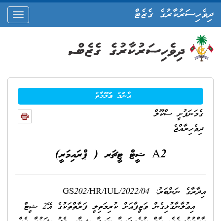
ދިވެހިސަރުކާރުގެ ގެޒެޓް
oggle
ation
ޢާންމު މަޢުލޫމާތު
ގެމަނަފުށީ ސްކޫލް
ދިވެހިރާއްޖެ
A2 ޝީޓް ޓީޗަރ ( ޕްރައިމަރީ)
އިދާރާގެ ނަންބަރު: GS202/HR/IUL/2022/04
އިޢުލާނާގުޅިގެން ވަޒީފާއަށް ކުރިމަތިލީ ފަރާތްތަކުގެ އޭ2 ޝީޓް