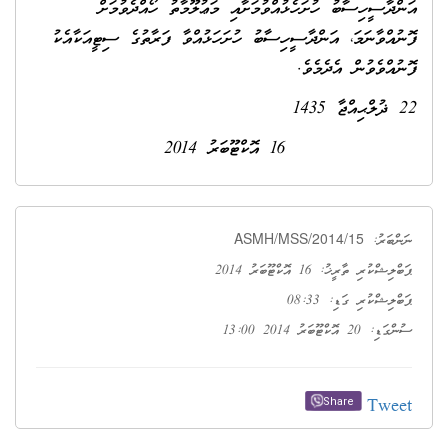
އަންދާސީހިސާބު ހުށަހެޅުއްވުމަށާއި މަޢުލޫމާތު ހޯއްދެވުމަށް
ފޮނުއްވާނަމަ، އަންދާސީހިސާބު ހުށަހަޅުއްވާ ފަރާތުގެ ސިޓީއަކާއެކު
ފޮނުއްވެވުން އެދެމެވެ.
22 ޛުލްޙިއްޖާ 1435
16 އޮކްޓޫބަރު 2014
ASMH/MSS/2014/15
ނަންބަރު:
ޕަބްލިޝްކުރި ތާރީޚު: 16 އޮކްޓޫބަރު 2014
ޕަބްލިޝްކުރި ގަޑި: 08:33
ސުންގަޑި: 20 އޮކްޓޫބަރު 2014 13:00
Tweet
Share