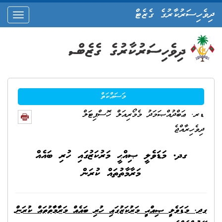
ދިވެހިސަރުކާރުގެ ގެޒެޓް
oggle
ation
މަސައްކަތް
ޑރ. ޢަބްދުއްޞަމަދު މެމޯރިއަލް ހޮސްޕިޓަލް
ދިވެހިރާއްޖެ
ގދ. މަޑަވެލީ ޞިއްޙީ މަރުކަޒުގައި ހުރި ބައެއް
މަރާމާތުތައް ކުރަން
ގދ. މަޑަވެލީ ޞިއްޙީ މަރުކަޒުގައި ހުރި ބައެއް މަރާމާތުތައް ކުރަން