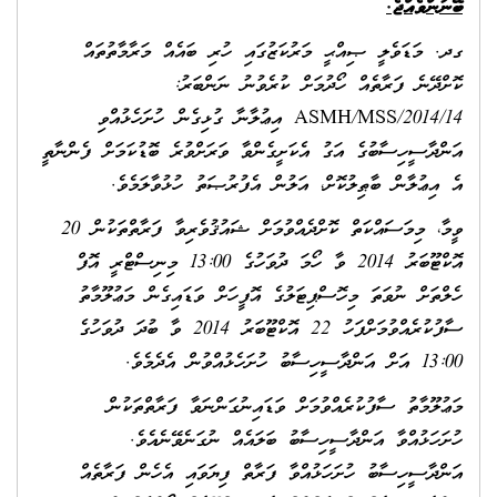
ބޭނުންވެއްޖެ.
ގދ. މަޑަވެލީ ޞިއްޙީ މަރުކަޒުގައި ހުރި ބައެއް މަރާމާތުތައް
ކޮށްދޭނެ ފަރާތެއް ހޯދުމަށް ކުރެވުނު ނަންބަރު:
ASMH/MSS/2014/14 އިޢުލާނާ ގުޅިގެން ހުށަހެޅުއްވި
އަންދާސީހިސާބުގެ އަގު އެކަށީގެންވާ ވަރަށްވުރެ ބޮޑުކަމަށް ފެންނާތީ
އެ އިޢުލާން ބާޠިލުކޮށް، އަލުން އެފުރުޞަތު ހުޅުވާލަމެވެ.
ވީމާ، މިމަސައްކަތް ކޮށްދެއްވުމަށް ޝައުޤުވެރިވާ ފަރާތްތަކުން 20
އޮކްޓޫބަރު 2014 ވާ ހޯމަ ދުވަހުގެ 13:00 މިނިސްޓްރީ އޮފް
ހެލްތަށް ނުވަތަ މިހޮސްޕިޓަލުގެ އޮފީހަށް ވަޑައިގެން މަޢުލޫމާތު
ސާފުކުރެއްވުމަށްފަހު 22 އޮކްޓޫބަރު 2014 ވާ ބުދަ ދުވަހުގެ
13:00 އަށް އަންދާސީހިސާބު ހުށަހެޅުއްވުން އެދެމެވެ.
މަޢުލޫމާތު ސާފުކުރެއްވުމަށް ވަޑައިނުގަންނަވާ ފަރާތްތަކުން
ހުށަހަޅުއްވާ އަންދާސީހިސާބު ބަލައެއް ނުގަނެވޭނެއެވެ.
އަންދާސީހިސާބު ހުށަހަޅުއްވާ ފަރާތް ފިޔަވައި އެހެން ފަރާތެއް