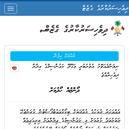
ދިވެހިސަރުކާރުގެ ގެޒެޓް
oggle
ation
ކުއްޔަށް ހިފުން
ނިލަންދެއަތޮޅު އުތުރުބުރީ މަގޫދޫ ކައުންސިލްގެ އިދާރާ
ދިވެހިރާއްޖެ
ދޯންޏެއް ހޯދުމަށް
އެއްއަހަރު ދުވަހުގެ މުއްދަތަށް ބިކޯކާއައުޓްޕޯސްޓުން ކުރަންޖެހޭ
ދަތުރުތައް ކުރުމަށް މި ކައުންސިލުގެ އިދާރާއަށް ތިރީގައިއެވާ