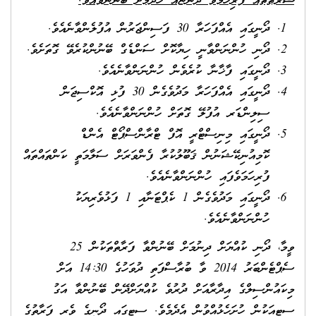
ޝަރުޠުތައް ފުރިހަމަވާ ދޯންޏެއް ހޯދުމަށް ބޭނުންވެއެވެ.
ދޯނީގައި އެއްފަހަރާ 30 ފަސިންޖަރުން އުފުލެންވާނެއެވެ.
ދޯނި ހުންނަންވާނީ ހިޔާކޮށް ސަންޑެގް ބޭނުންކުރެވޭ ގޮތަށެވެ.
ދޯނީގައި ފާޚާނާ ކުރެވެން ހުންނަންވާނެއެވެ.
ދޯނީގައި އެއްފަހަރާ މަދުވެގެން 30 ފުޅި އޮކްސިޖަން
ސިލިންޑަރ އުފުލޭ ގޮތަށް ހުންނަންވާނެއެވެ.
ދޯނީގައި މިނިސްޓްރީ އޮފް ޓްރާންސްޕޯޓް އެންޑް
ކޮމިއުނިކޭޝަނުން ޤަބޫލުކުރާ ފެންވަރަށް ސަލާމަތީ ކަންތައްތައް
ފުރިހަމަވެފައި ހުންނަންވާނެއެވެ.
ދޯނީގައި މަދުވެގެން 1 ކެޕްޓަނާއި 1 ފަޅުވެރިޔަކު
ހުންނަންވާނެއެވެ.
ވީމާ، ދޯނި ކުއްޔަށް ދިނުމަށް ބޭނުންވާ ފަރާތްތަކުން 25
ސެޕްޓެންބަރު 2014 ވާ ބުރާސްފަތި ދުވަހުގެ 14:30 އަށް
މިކައުންސިލްގެ އިދާރާއަށް ދުރުވެ ކުއްޔަށްދޭން ބޭނުންވާ އަގު
ސިޓީއަކުން ހުށަހެޅުއްވުން އެދެމެވެ. ސިޓީގައި ދޯނީގެ ވެރި ފަރާތުގެ