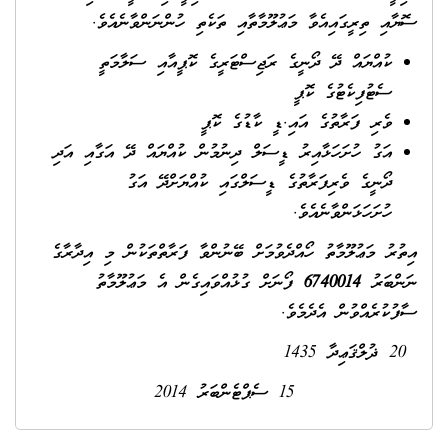
ސޮޔާއި ތިރީގައިއެވާ މަޢުލޫމާތާއި ތަކެތި ހުންނަންވާނެއެވެ.
ކުއްޔައް ދޭ ދޯނީގެ ރަޖިސްޓަރީގެ ކޮޕީއާއި ސަލާމަތީ
ސެޓުފިކެޓުގެ ކޮޕީ
ވެރި ފަރާތުގެ އައި.ޑީ ކާޑުގެ ކޮޕީ
އަގު ހުށަހަޅާއިރު ޑީސަލް ދިނުމުން ކުއްޔައް ދޭ އަގާއި އަދި
ދޯނީގެ ވެރިފަރާތުގެ ޑީސަލްގައި ކުއްޔަށްދޭ އަގު
ހުށަހަޅަންވާނެއެވެ.
އިތުރު މަޢުލޫމާތު ހޯއްދެވުމަށް ބޭނުންވާ ފަރާތްތަކުން މި އިދާރާގެ
ނަންބަރު
6740014
ފޯނަށް ގުޅުއްވައިގެން އެ މަޢުލޫމާތު
ސާފުކުރެއްވުން އެދެމެވެ.
20 ޛުލްޤަޢިދާ 1435
15 ސެޕްޓެންބަރު 2014