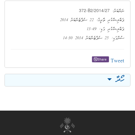
372-B2/2014/27
ނަންބަރު:
ޕަބްލިޝްކުރި ތާރީޚު: 22 ސެޕްޓެންބަރު 2014
ޕަބްލިޝްކުރި ގަޑި: 13:49
ސުންގަޑި: 25 ސެޕްޓެންބަރު 2014 14:30
Tweet
Share
ހޯދާ