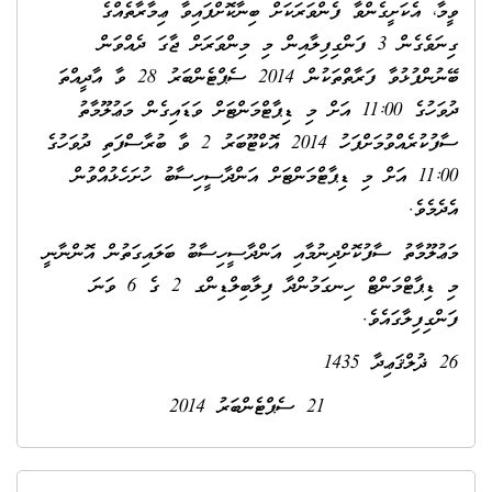
ވީމާ، އެކަށީގެންވާ ފެންވަރަކަށް ބިނާކޮށްފައިވާ ޢިމާރާތެއްގެ
ގިނަވެގެން 3 ފަންގިފިލާއިން މި މިންވަރަށް ޖާގަ ދެއްވަން
ބޭނުންފުޅުވާ ފަރާތްތަކުން 2014 ސެޕްޓެންބަރު 28 ވާ އާދީއްތަ
ދުވަހުގެ 11:00 އަށް މި ޑިޕާޓްމަންޓަށް ވަޑައިގެން މަޢުލޫމާތު
ސާފުކުރެއްވުމަށްފަހު 2014 އޮކްޓޫބަރު 2 ވާ ބުރާސްފަތި ދުވަހުގެ
11:00 އަށް މި ޑިޕާޓްމަންޓަށް އަންދާސީހިސާބު ހުށަހެޅުއްވުން
އެދެމެވެ.
މަޢުލޫމާތު ސާފުކޮށްދިނުމާއި އަންދާސީހިސާބު ބަލައިގަތުން އޮންނާނީ
މި ޑިޕާޓްމަންޓް ހިނގަމުންދާ ފިލާބިލްޑިންގ 2 ގެ 6 ވަނަ
ފަންގިފިލާގައެވެ.
26 ޛުލްޤަޢިދާ 1435
21 ސެޕްޓެންބަރު 2014