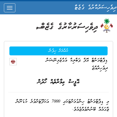
ދިވެހިސަރުކާރުގެ ގެޒެޓް
oggle
ation
ކުއްޔަށް ހިފުން
ޑިޕާޓްމަންޓް އޮފް ޕަބްލިކް އެގްޒެމިނޭޝަން
ދިވެހިރާއްޖެ
އޮފީސް ޢިމާރާތެއް ހޯދުން
މި ޑިޕާޓްމަންޓު ހިންގުމަށްޓަކައި 7000 އަކަފޫޓަށްވުރެ ކުޑަނޫން
ޖާގައެއް ބޭނުންވެއްޖެއެވެ.