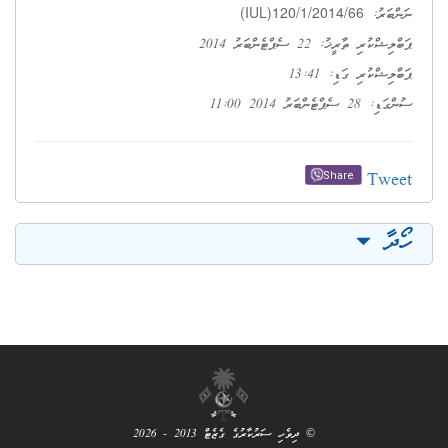
(IUL)120/1/2014/66
ނަންބަރު:
ޕަބްލިޝްކުރި ތާރީޚު: 22 ސެޕްޓެންބަރު 2014
ޕަބްލިޝްކުރި ގަޑި: 13:41
ސުންގަޑި: 28 ސެޕްޓެންބަރު 2014 11:00
Tweet
Share
ހޯދާ
© ދިވެހި ސަރުކާރުގެ ގެޒެޓް 2013 - 2026