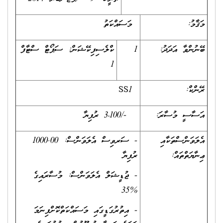
މަޤާމު:
މަސައްކަތު
ބޭނުންވާ އަދަދު:
1
ކްލެސިފިކޭޝަން: ސަޕޯޓް ސްޓާފް
1
ރޭންކް:
SS1
އަސާސީ މުސާރަ:
-/3،100 ރުފިޔާ
އެލަވަންސްތަކާއި
- ސަރވިސް އެލަވަންސް: 1000.00
ޢިނާޔަތްތައް:
ރުފިޔާ
- ޖުޑީޝަލް އެލަވަންސް: މުސާރައިގެ
%35
- އިތުރުގަޑީގައި މަސައްކަތްކޮށްފިނަމަ