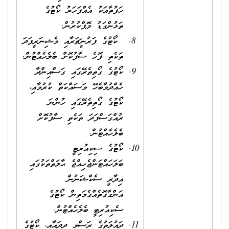
ހަފުތާއަކު އެއްފަހަރު ކޯޓުގެ
ތަޅުންގަޑު މޮޕްކުރުން.
ކޯޓުގެ ފަރުނީޗަރާއި މެޝިނަރީފަދަ
ތަކެތި ފޮހެ ސާފުކޮށް ބެލެހެއްޓުން.
ކޯޓުގެ ގޯތިތެރޭގައި ގަސްއިންދާ
ހެއްދުމާބެހޭ މަސައްކަތް ކުރުމާއި،
ކޯޓުގެ ގޯތިތެރޭގައި ހުންނަ
ރުއްގަސްފަދަ ތަކެތި ސާފުކޮށް
ބެލެހެއްޓުން.
ކޯޓުގެ ސިކިއުރިޓީ
ބަލަހައްޓަންޖެހިއްޖެ ޙާލަތްތަކުގައި
އިދާރީ ސެކްޝަނުން
އަންގާގޮތެއްގެމަތިން ކޯޓުގެ
ސެކިއުރިޓީ ބެލެހެއްޓުން.
ދައުލަތުގެ ރަސްމީ ދިދައާއި، ކޯޓުގެ