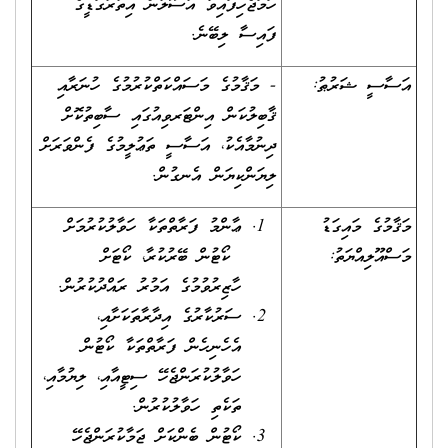
ހަމަޖެހިފައިވާ އުސޫލުން އިތުރުގަޑީގެ
ފައިސާ ލިބޭނެ.
އަސާސީ ޝަރުޠު:
- މަޤާމުގެ މަސައްކަތްކުރުމުގެ ހުނަރާއި
ޤާބިލުކަން އިންޓަރވިއުގައި ސާބިތުކޮށް
ދިނުމާއެކު، އަސާސީ ތަޢުލީމުގެ ފެންވަރަށް
ލިޔަންކިޔަން އެނގުން.
މަޤާމުގެ މައިގަޑު
ޢާންމު ފަރާތްތަކާ ހަވާލުކުރުމަށް
މަސްއޫލިއްޔަތު:
ކޯޓުން ބޭރުކުރާ، ކޯޓަށް
ހާޒިރުވުމުގެ އަމުރު ރައްދުކުރުން.
ސަރުކާރުގެ އިދާރާތަކަށާއި،
އެހެނިހެން ފަރާތްތަކާ ކޯޓުން
ހަވާލުކުރަންޖެހޭ ސިޓީއާއި، ލިޔުމާއި،
ތަކެތި ހަވާލުކުރުން.
ކޯޓުން ބެންކަށް ޖަމާކުރަންޖެހޭ