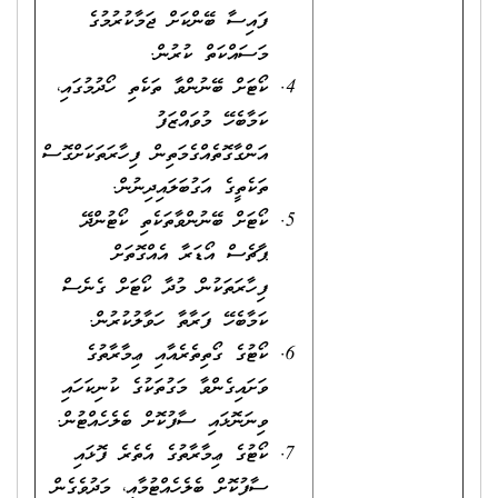
ފައިސާ ބޭންކަށް ޖަމާކުރުމުގެ
މަސައްކަތް ކުރުން.
ކޯޓަށް ބޭނުންވާ ތަކެތި ހޯދުމުގައި،
ކަމާބެހޭ މުވައްޒަފު
އަންގާގޮތެއްގެމަތިން ފިހާރަތަކަށްގޮސް
ތަކެތީގެ އަގުބަލައިދިނުން.
ކޯޓަށް ބޭނުންވާތަކެތި ކޯޓުންދޭ
ޕާޗެސް އޯޑަރާ އެއްގޮތަށް
ފިހާރަތަކުން މުދާ ކޯޓަށް ގެނެސް
ކަމާބެހޭ ފަރާތާ ހަވާލުކުރުން.
ކޯޓުގެ ގޯތިތެރެއާއި ޢިމާރާތުގެ
ވަށައިގެންވާ މަގުތަކުގެ ކުނިކަހައި
ވިނަނޮޅައި ސާފުކޮށް ބެލެހެއްޓުން.
ކޯޓުގެ ޢިމާރާތުގެ އެތެރެ ފޮޅައި
ސާފުކޮށް ބެލެހެއްޓުމާއި، މަދުވެގެން