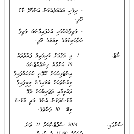
- ދިވެހި ރައްޔަތެއްކަން އަންގާދޭ ކާޑު
ކޮޕީ.
- ވަޒީފާއެއްގައި އުޅެފައިވާނަމަ، ވަޒީފާ
އަދާކުރިކަމުގެ ލިޔުމުގެ ކޮޕީ.
ނޯޓް:
މި މަޤާމަށް ކުރިމަތިލާ ފަރާތްތައް
10 އަށްވުރެ ގިނަވެއްޖެނަމަ،
އިންޓަވިއުއަށް ހޮވޭނީ ހުށަހަޅާފައިވާ
ލިޔުންތަކަށް ބަލައިގެން ލިބިފައިވާ
ތަޢުލީމާއި ތަޖުރިބާއަށް ދެވޭ
މާކްސްތަކުން އެންމެ މަތީ މާކްސް
ލިބޭ 10 ފަރާތެވެ.
ސުންގަޑި:
- 2014 ސެޕްޓެންބަރު 21 ވަނަ