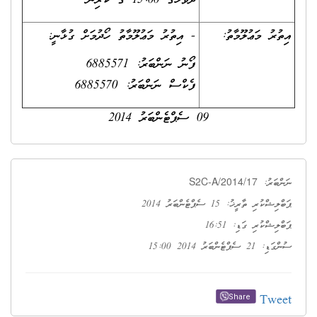
ދުވަހުގެ 15:00 ގެ ކުރިން
އިތުރު މަޢުލޫމާތު:
- އިތުރު މަޢުލޫމާތު ހޯދުމަށް ގުޅާނީ:
ފޯނު ނަންބަރު: 6885571
ފެކްސް ނަންބަރު: 6885570
09 ސެޕްޓެންބަރު 2014
S2C-A/2014/17
ނަންބަރު:
ޕަބްލިޝްކުރި ތާރީޚު: 15 ސެޕްޓެންބަރު 2014
ޕަބްލިޝްކުރި ގަޑި: 16:51
ސުންގަޑި: 21 ސެޕްޓެންބަރު 2014 15:00
Tweet
Share