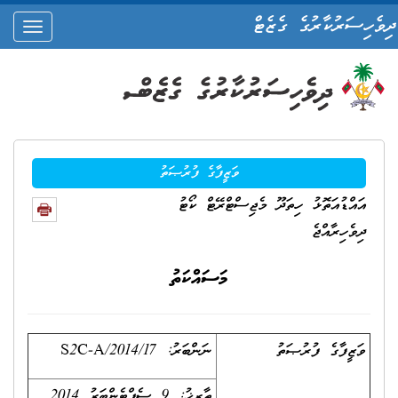
ދިވެހިސަރުކާރުގެ ގެޒެޓް
oggle
ation
ވަޒީފާގެ ފުރުޞަތު
އައްޑުއަތޮޅު ހިތަދޫ މެޖިސްޓްރޭޓް ކޯޓު
ދިވެހިރާއްޖެ
މަސައްކަތު
ވަޒީފާގެ ފުރުޞަތު
ނަންބަރު: S2C-A/2014/17
ތާރީޚު: 9 ސެޕްޓެންބަރު 2014