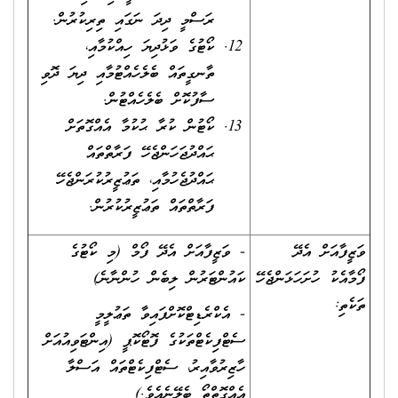
ރަސްމީ ދިދަ ނަގައި ތިރިކުރުން.
ކޯޓުގެ ވަޅުދިޔަ ހިއްކުމާއި،
ތާނގީތައް ބެލެހެއްޓުމާއި ދިޔަ ދޮވި
ސާފުކޮށް ބެލެހެއްޓުން.
ކޯޓުން ކުރާ ޙުކުމާ އެއްގޮތަށް
ޙައްދުޖަހަންޖެހޭ ފަރާތްތައް
ޙައްދުޖެހުމާއި، ތަޢުޒީރުކުރަންޖެހޭ
ފަރާތްތައް ތަޢުޒީރުކުރުން.
ވަޒީފާއަށް އެދޭ
- ވަޒީފާއަށް އެދޭ ފޯމް (މި ކޯޓުގެ
ފޯމާއެކު ހުށަހަޅަންޖެހޭ
ކައުންޓަރުން ލިބެން ހުންނާނެ)
ތަކެތި:
- އެކްރެޑިޓްކޮށްފައިވާ ތަޢުލީމީ
ސެޓްފިކެޓްތަކުގެ ފޮޓޯކޮޕީ (އިންޓަވިއުއަށް
ހާޒިރުވާއިރު، ސެޓްފިކެޓްތައް އަސްލާ
އެއްގޮތްތޯ ބެލޭނެއެވެ.)