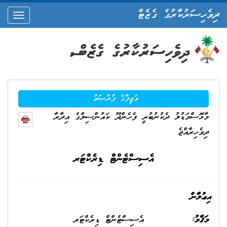
ދިވެހިސަރުކާރުގެ ގެޒެޓް
oggle
ation
ވަޒީފާގެ ފުރުޞަތު
މާޅޮސްމަޑުލު ދެކުނުބުރީ ފެހެންދޫ ކައުންސިލްގެ އިދާރާ
ދިވެހިރާއްޖެ
އެސިސްޓެންޓް ޑިރެކްޓަރ
އިޢުލާން
މަޤާމު:
އެސިސްޓެންޓް ޑިރެކްޓަރ