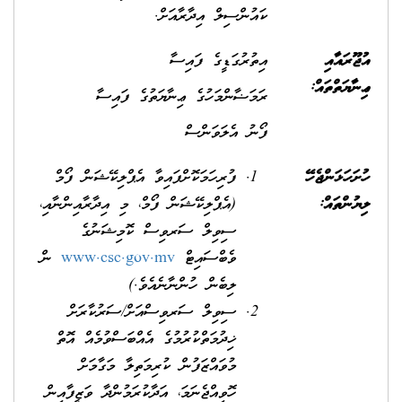
ކައުންސިލް އިދާރާއަށް.
އުޖޫރައާއި
އިތުރުގަޑީގެ ފައިސާ
ޢިނާޔަތްތައް:
ރަމަޟާންމަހުގެ ޢިނާޔަތުގެ ފައިސާ
ފޯނު އެލަވަންސް
ހުށަހަޅަންޖެހޭ
ފުރިހަމަކޮށްފައިވާ އެޕްލިކޭޝަން ފޯމް
ލިޔުންތައް:
(އެޕްލިކޭޝަން ފޯމް، މި އިދާރާއިންނާއި،
ސިވިލް ސަރވިސް ކޮމިޝަނުގެ
ވެބްސައިޓް
www.csc.gov.mv
ން
ލިބެން ހުންނާނެއެވެ.)
ސިވިލް ސަރވިސްއަށް/ސަރުކާރަށް
ޚިދުމަތްކުރުމުގެ އެއްބަސްވުމެއް އޮތް
މުވައްޒަފުން ކުރިމަތިލާ މަގާމަށް
ހޮވިއްޖެނަމަ، އަދާކުރަމުންދާ ވަޒީފާއިން