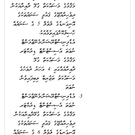
މަޤާމުގެ މަސައްކަތާ ގުޅޭ ދާއިރާއަކުން
ދިވެހިރާއްޖޭގެ ޤައުމީ ސަނަދުތަކުގެ
އޮނިގަނޑުގެ ލެވެލް 5 ގެ ސަނަދެއް
ހާސިލުކޮށްފައިވުމާއެކު،
އެޑްމިނިސްޓްރޭޝަން/މެނޭޖްމަންޓް
ނުވަތަ އެސިސްޓެންޓް ޑިރެކްޓަރ
މަޤާމުގެ މަސައްކަތާ ގުޅޭ
ދާއިރާއެއްގައި 4 އަހަރު ދުވަހުގެ
މަސައްކަތު ތަޖުރިބާ ލިބިފައިވުން.
ނުވަތަ
އެޑްމިނިސްޓްރޭޝަން/މެނޭޖްމަންޓް
ނުވަތަ އެސިސްޓެންޓް ޑިރެކްޓަރ
މަޤާމުގެ މަސައްކަތާ ގުޅޭދާއިރާއަކުން
ދިވެހިރާއްޖޭގެ ޤައުމީ ސަނަދުތަކުގެ
އޮނިގަނޑުގެ ލެވެލް 6 ގެ ސަނަދެއް