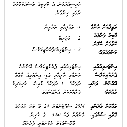
ހައިސިއްޔަތުން އެ ކޮމިޓީގެ މަސައްކަތްތައް
ރާވައި ހިންގުން.
ވަޒީފާއަށް އެންމެ
1. ތަޢުލީމާއި ތަމްރީނު
ޤާބިލް ފަރާތެއް
2 . ތަޖުރިބާ
ހޮވުމަށް ބެލޭނެ
3 . އިންޓަވިޔު/ޕްރެކްޓިކަލްސް
ކަންތައްތައް:
އިންޓަރވިއުއާއި
އިންޓަވިއުއާއި ޕްރެކްޓިކަލްސް އޮންނާނެ
ޕްރެކްޓިކަލްސް
ތަނަކާއި ތާރީޚާއި ގަޑި، އިންޓަވިއު ބާއްވާ
އޮއްނާނެ ތަނާއި،
ދުވަހުގެ 3 ދުވަހުގެ ކުރިން، ކުރިމަތިލާ
މުއްދަތު:
ފަރާތްތަކަށް އެންގޭނެއެވެ.
މަގާމަށް އެދެންވީ
2014 ސެޕްޓެންބަރު 24 ވާ ބުދަ ދުވަހުގެ
ގޮތާއި ސުންގަޑި:
މެންދުރު ފަހު 3:00 ގެ ކުރިން
މާޅޮސްމަޑުލު ދެކުނުބުރީ ފެހެންދޫ