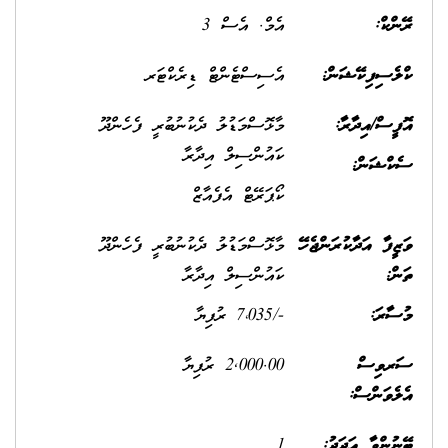
ރޭންކް:
އެމް. އެސް 3
ކްލެސިފިކޭޝަން:
އެސިސްޓެންޓް ޑިރެކްޓަރ
އޮފީސް/އިދާރާ:
މާޅޮސްމަޑުލު ދެކުނުބުރީ ފެހެންދޫ
ކައުންސިލް އިދާރާ
ސެކްޝަން:
ކޯޕަރޭޓް އެފެއާޒް
ވަޒީފާ އަދާކުރަންޖެހޭ
މާޅޮސްމަޑުލު ދެކުނުބުރީ ފެހެންދޫ
ތަން:
ކައުންސިލް އިދާރާ
މުސާރަ:
-/7،035 ރުފިޔާ
ސަރވިސް
2,000.00 ރުފިޔާ
އެލެވަންސް:
ބޭނުންވާ އަދަދު:
1