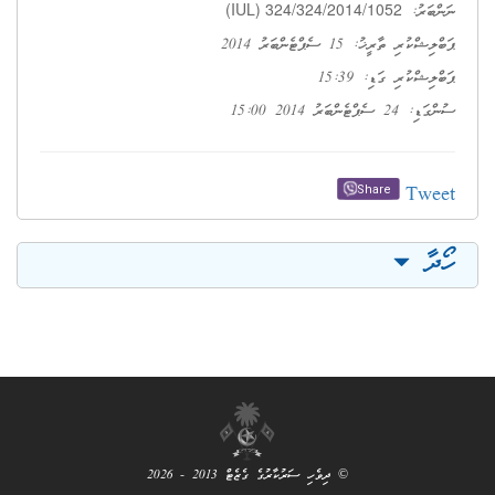
(IUL) 324/324/2014/1052
ނަންބަރު:
ޕަބްލިޝްކުރި ތާރީޚު: 15 ސެޕްޓެންބަރު 2014
ޕަބްލިޝްކުރި ގަޑި: 15:39
ސުންގަޑި: 24 ސެޕްޓެންބަރު 2014 15:00
Tweet
Share
ހޯދާ
© ދިވެހި ސަރުކާރުގެ ގެޒެޓް 2013 - 2026