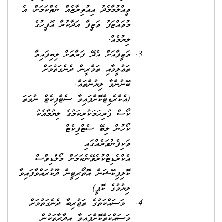
ވީއްލުމާމެދު އިޢުތިރާޒެއް ނެތްކަމަށް، އެ
މުވައްޒަފު ވަޒީފާ އަދާކުރާ އޮފީހުގެ
ލިޔުމެއް.
ވަޒީފާއަށް އެދޭ ފަރާތަށް ލިބިފައިވާ
ތަޢުލީމާއި ތަމްރީން ދެނެގަތުމަށް
ބޭނުންވާ ލިޔުންތައް.
(އެކްރެޑިޓްކޮށްފައިވާ ސެޓްފިކެޓް ނުވަތަ
ކޯސް ފުރިހަމަކުރިކަމުގެ ލިޔުމާއެކު
ކޯހުން ލިބޭ ސެޓްފިކެޓް
ވަކިފެންވަރެއްގައި
އެކްރެޑިޓްކުރެވޭނެކަމަށް މޯލްޑިވްސް
ކޮލިފިކޭޝަން އޮތޯރިޓީން ދޫކުރައްވާފައިވާ
ލިޔުމުގެ ކޮޕީ)
މަސައްކަތުގެ ތަޖުރިބާ ދެނެގަތުމަށް،
މަސައްކަތްކޮށްފައިވާ އިދާރާތަކުން