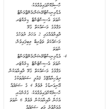
ހާސިލުކޮށްފައިވުމާއެކު،
އެޑްމިނިސްޓްރޭޝަން/މެނޭޖްމަންޓް
ނުވަތަ އެސިސްޓެންޓް ޑިރެކްޓަރ
މަޤާމުގެ މަސައްކަތާ ގުޅޭ
ދާއިރާއެއްގައި 2 އަހަރު ދުވަހުގެ
މަސައްކަތު ތަޖުރިބާ ލިބިފައިވުން.
ނުވަތަ
އެޑްމިނިސްޓްރޭޝަން/މެނޭޖްމަންޓް
ނުވަތަ އެސިސްޓެންޓް ޑިރެކްޓަރ
މަޤާމުގެ މަސައްކަތާ ގުޅޭ ދާއިރާއަކުން
ދިވެހިރާއްޖޭގެ ޤައުމީ ސަނަދުތަކުގެ
އޮނިގަނޑުގެ ލެވެލް 4 ގެ ސަނަދެއް
ހާސިލުކޮށްފައިވުމާއެކު، ގުޅުންހުރި
އެހެން ދާއިރާއަކުން ލެވެލް 6 ނުވަތަ
އެއަށްވުރެ މަތީ ސަނަދެއް