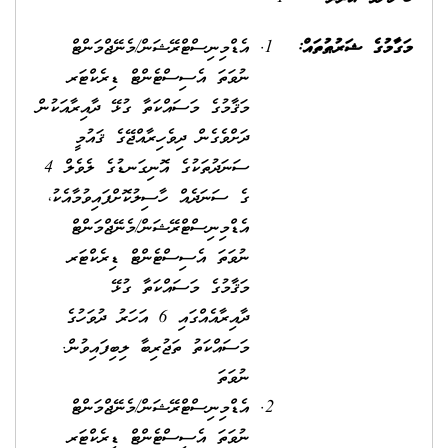
މަގާމުގެ ޝަރުޠުތައް:
އެޑްމިނިސްޓްރޭޝަން/މެނޭޖްމަންޓް
ނުވަތަ އެސިސްޓެންޓް ޑިރެކްޓަރ
މަޤާމުގެ މަސައްކަތާ ގުޅޭ ދާއިރާއަކުން
ދަށްވެގެން ދިވެހިރާއްޖޭގެ ޤައުމީ
ސަނަދުތަކުގެ އޮނިގަނޑުގެ ލެވެލް 4
ގެ ސަނަދެއް ހާސިލުކޮށްފައިވުމާއެކު،
އެޑްމިނިސްޓްރޭޝަން/މެނޭޖްމަންޓް
ނުވަތަ އެސިސްޓެންޓް ޑިރެކްޓަރ
މަޤާމުގެ މަސައްކަތާ ގުޅޭ
ދާއިރާއެއްގައި 6 އަހަރު ދުވަހުގެ
މަސައްކަތު ތަޖުރިބާ ލިބިފައިވުން.
ނުވަތަ
އެޑްމިނިސްޓްރޭޝަން/މެނޭޖްމަންޓް
ނުވަތަ އެސިސްޓެންޓް ޑިރެކްޓަރ