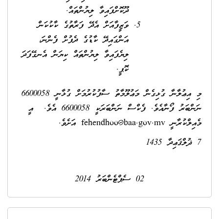
ދޫކޮށްފައިވާ ލިޔުންތައް.
ވަޒީފާއަށް އެދޭ ފަރާތުގެ ކާކުކަން
އަންގައިދޭ ކާޑުގެ ދެފުށް ފެންނަ،
ލިޔެފައިވާ ލިޔުންތައް ކިޔަން އެނގޭފަދަ
ކޮޕީ.
މި އިޢުލާނާ ގުޅިގެން މަޢުލޫމާތު ސާފުކުރުމަށް ގުޅާނީ 6600058
ނަންބަރު ފޯނާއެވެ. ފެކްސް ނަންބަރަކީ 6600058 އެވެ. އީ
މެއިލްކުރާނީ
fehendhoo@baa.gov.mv
އަށެވެ.
7 ޛުލްޤަޢިދާ 1435
02 ސެޕްޓެންބަރު 2014