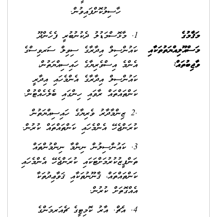
ހާސިލުކޮށްފައިވުން.
މަޤާމުގެ
1. މާޅޮސްމަޑުލު ދެކުނުބުރީ ފެހެންދޫ
މަސްއޫލިއްޔަތުތަކާއި
ކައުންސިލް އިދާރާގެ ސިވިލް ސަރވިސްގެ
ވާޖިބުތައް:
އެންމެ އިސްވެރިޔާގެ ހައިސިއްޔަތުން،
ކައުންސިލް އިދާރާގެ އެންމެހައި އިދާރީ
ކަންތައްތައް ރާވައި ހިންގައި ބެލެހެއްޓުން.
.2 ޒިންމާދާރު ވެރިޔާގެ ހައިސިއްޔަތުން
ކުރަންޖެހޭ އެންމެހައި ކަންތައްތައް ކުރުން.
3. ކައުންސިލުން ނިންމާ ނިންމުންތައް
ތަންފީޒުކުރުމަށްޓަކައި ކުރަންޖެހޭ އެންމެހައި
ކަންތައްތައް، ޤާނޫނުތަކާއި ޤަވާޢިދުތަކާ
އެއްގޮތަށް ކުރުން.
4. އެޗް. އާރު ކޮމިޓީގެ ޗެއަރމަންގެ