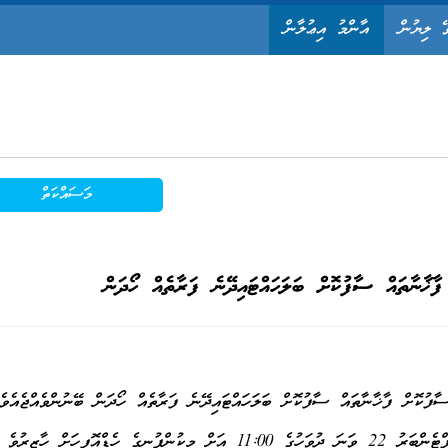
ޭ ލިޔުން
އާންމު އިޢުލާން
މަސައްކަތް
ފާޚާނާތައް ސާފުކޮށް ބަލަހައްޓައިދޭނެ ފަރާތެއް ހޯދަން
ކޮށް ފާޚާނާތައް ސާފުކޮށް ބަލަހައްޓައިދޭނެ ފަރާތެއް ހޯދަން ބޭނުންވެއްޖެއެވެ
ވީމާ، މިކަމަށް ޝައުޤުވެރިވެލައްވާ ފަރާތްތަކުން 2014 ސެޕްޓެންބަރު 22 ވަނަ ދުވަހުގެ 11:00 އަށް މިކުންފުނީގެ ހެޑްއޮފީހަށް ހާޒިރުވެ