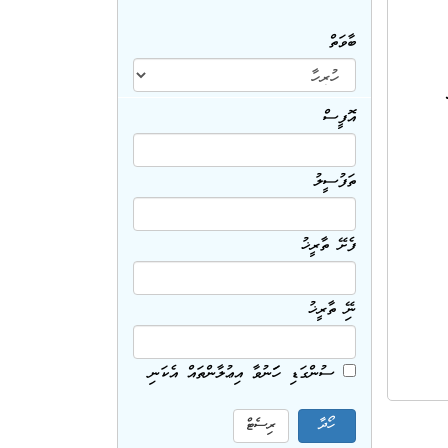
ބާވަތް
އޮފީސް
ތަފުސީލު
ފެށޭ ތާރީޚު
ނިމޭ ތާރީޚު
ސުންގަޑި ހަމަނުވާ އިޢުލާންތައް އެކަނި