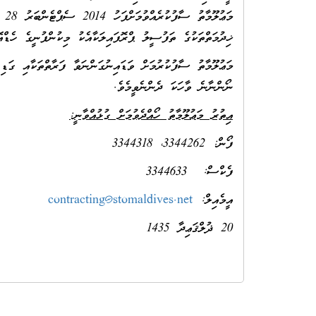
ޚިދުމަތްތަކުގެ ތަފުސީލު ޕްރޮފައިލަކާއެކު މިކުންފުނީގެ ހެޑްއޮ
މަޢުލޫމާތު ސާފުކުރުމަށް ވަޑައިނުގަންނަވާ ފަރާތްތަކާއި ގަޑ
ނޯންނާނެ ވާހަކަ ދެންނެވީމެވެ.
އިތުރު މަޢުލޫމާތު ހޯއްދެވުމަށް ގުޅުއްވާނީ:
ފޯން: 3344262، 3344318
ފެކްސް: 3344633
އީމެއިލް:
contracting@stomaldives.net
20 ޛުލްޤަޢިދާ 1435