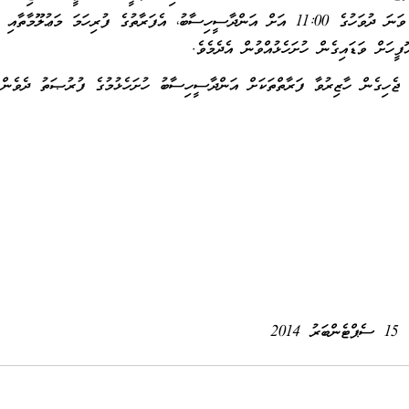
މަޢުލޫމާތު ސާފުކުރެއްވުމަށްފަހު 2014 ސެޕްޓެންބަރު 28 ވަނަ ދުވަހުގެ 11:00 އަށް އަންދާސީހިސާބު، އެފަރާތުގެ ފުރިހަމަ މަޢުލޫމާތާއި
ފީހަށް ވަޑައިގެން ހުށަހެޅުއްވުން އެދެމެވެ.
ި ޖެހިގެން ހާޒިރުވާ ފަރާތްތަކަށް އަންދާސީހިސާބު ހުށަހެޅުމުގެ ފުރުޞަތު ދެވެން
15 ސެޕްޓެންބަރު 2014