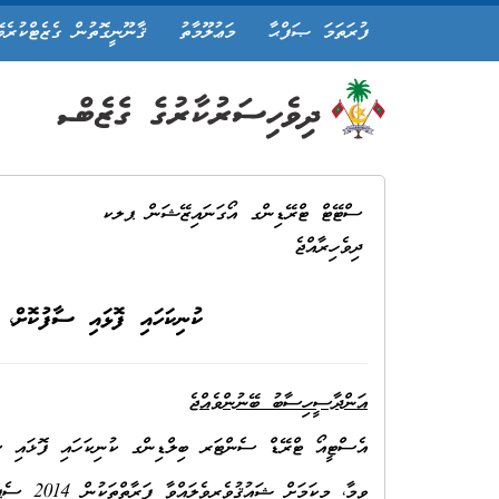
ފުރަތަމަ ޞަފްޙާ
މަޢުލޫމާތު
ޤާނޫނީގޮތުން ގެޒެޓްކުރެވ
ސްޓޭޓް ޓްރޭޑިންގ އޯގަނައިޒޭޝަން ޕލކ
ދިވެހިރާއްޖެ
ކުނިކަހައި ފޮޅައި ސާފުކޮށް، 
އަންދާސީހިސާބު ބޭނުންވެއްޖެ
އެސްޓީއޯ ޓްރޭޑް ސެންޓަރ ބިލްޑިންގ ކުނިކަހައި ފޮޅައި ސާފު