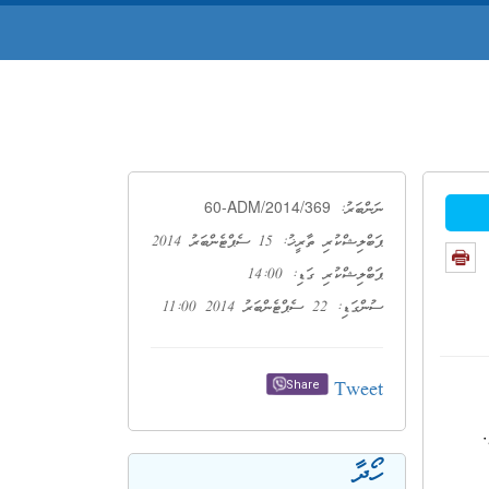
60-ADM/2014/369
ނަންބަރު:
ޕަބްލިޝްކުރި ތާރީޚު: 15 ސެޕްޓެންބަރު 2014
ޕަބްލިޝްކުރި ގަޑި: 14:00
ސުންގަޑި: 22 ސެޕްޓެންބަރު 2014 11:00
Tweet
Share
.
ހޯދާ