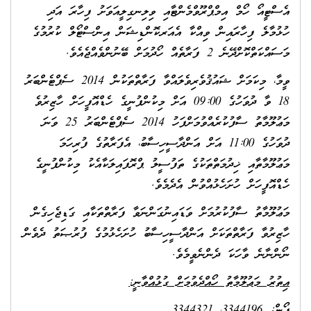
އެސްޓީއޯ ހޯމް އިމްޕްރޫވްމެންޓާއި ވިލިނގިލީއަވަށު ފިހާރަ އަދި
ހުޅުމާލެ ފިހާރައިން ވިއްކާ އެއަރކޮންޑިޝަން އިންސްޓޯލް ކުރުމުގެ
މަސައްކަތްކޮށްދޭނެ 2 ފަރާތެއް ހޯދުމަށް ބޭނުންވެއްޖެއެވެ.
ވީމާ، މިކަމަށް ޝައުޤުވެރިވެލައްވާ ފަރާތްތަކުން 2014 ސެޕްޓެންބަރު
18 ވާ ދުވަހުގެ 09:00 އަށް މިކުންފުނީގެ ހެޑްއޮފީހަށް ހާޒިރުވެ
މަޢުލޫމާތު ސާފުކުރެއްވުމަށްފަހު 2014 ސެޕްޓެންބަރު 25 ވަނަ
ދުވަހުގެ 11:00 އަށް އަންދާސީހިސާބު، އެފަރާތުގެ ފުރިހަމަ
މަޢުލޫމާތާއި ޚިދުމަތްތަކުގެ ތަފުސީލު ޕްރޮފައިލަކާއެކު މިކުންފުނީގެ
ހެޑްއޮފީހަށް ހުށަހެޅުއްވުން އެދެމެވެ.
މަޢުލޫމާތު ސާފުކުރުމަށް ވަޑައިނުގަންނަވާ ފަރާތްތަކާއި ގަޑިޖެހިގެން
ހާޒިރުވާ ފަރާތްތަކަށް އަންދާސީހިސާބު ހުށަހެޅުމުގެ ފުރުޞަތު ދެވެން
ނޯންނާނެ ވާހަކަ ދެންނެވީމެވެ.
އިތުރު މަޢުލޫމާތު ހޯއްދެވުމަށް ގުޅުއްވާނީ:
ފޯން: 3344196، 3344321