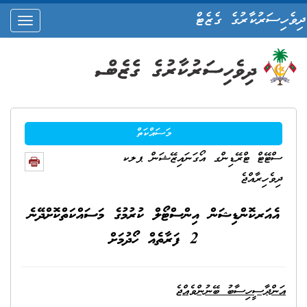
ދިވެހިސަރުކާރުގެ ގެޒެޓް
oggle
ation
މަސައްކަތް
ސްޓޭޓް ޓްރޭޑިންގ އޯގަނައިޒޭޝަން ޕލކ
ދިވެހިރާއްޖެ
އެއަރކޮންޑިޝަން އިންސްޓޯލް ކުރުމުގެ މަސައްކަތްކޮށްދޭނެ
2 ފަރާތެއް ހޯދުމަށް
އަންދާސީހިސާބު ބޭނުންވެއްޖެ