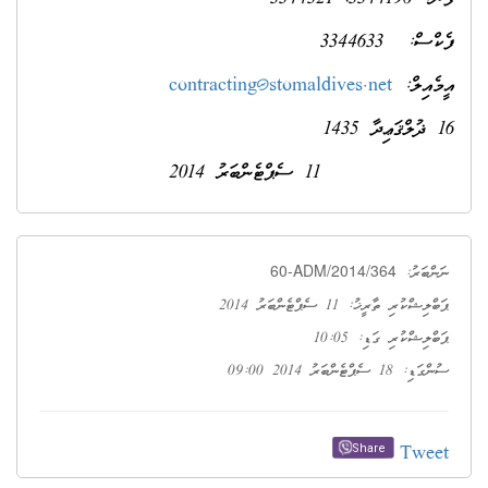
ފެކްސް: 3344633
އީމެއިލް:
contracting@stomaldives.net
16 ޛުލްޤަޢިދާ 1435
11 ސެޕްޓެންބަރު 2014
60-ADM/2014/364
ނަންބަރު:
ޕަބްލިޝްކުރި ތާރީޚު: 11 ސެޕްޓެންބަރު 2014
ޕަބްލިޝްކުރި ގަޑި: 10:05
ސުންގަޑި: 18 ސެޕްޓެންބަރު 2014 09:00
Tweet
Share