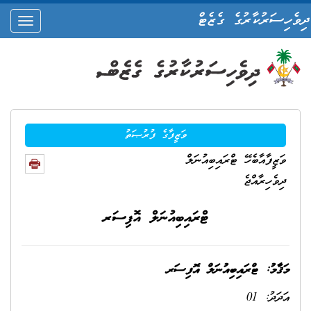
ދިވެހިސަރުކާރުގެ ގެޒެޓް
oggle
ation
ވަޒީފާގެ ފުރުޞަތު
ވަޒީފާއާބެހޭ ޓްރައިބިއުނަލް
ދިވެހިރާއްޖެ
ޓްރައިބިއުނަލް އޮފިސަރ
މަ
ޤާމު: ޓްރައިބިއުނަލް އޮފިސަރ
އަދަދު: 01