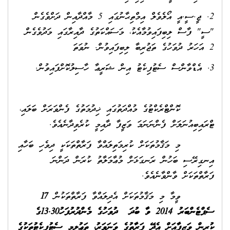
2. ޖީ.ސީ.އީ އޯލެވެލް އިމްތިޙާނުގައި 5 މާއްދާއިން ދަށްވެގެން
"ސީ" ފާސް ލިބިފައިވުމާއެކު، މަސައްކަތުގެ ދާއިރާގައި މަދުވެގެން
2 އަހަރު ދުވަހުގެ ތަޖުރިބާ ލިބިފައިވުން. ނުވަތަ
3. އެޑްވާންސް ސެޓުފިކެޓު އިން ޝަރީޢާ ހާސިލުކޮށްފައިވުން.
ކޮންޓްރެކްޓުގެ މުއްދަތުގައި ޚިދުމަތުގެ ފެންވަރަށް ބަލައި،
ޓްރައިބިއުނަލަށް ފެންނަނަމަ ވަޒީފާ ދާއިމީ ކުރެވިދާނެއެވެ.
މި މަޤާމުތަކަށް ކުރިމަތިލައްވާ ފަރާތްތަކަކީ ދިވެހި ބަހާއި
އިނގިރޭސި ބަހުން ރަނގަޅަށް މުޢާމަލާތު ކުރަން ދަންނަ
ފަރާތްތަކަށް ވާންވާނެއެވެ.
ވީމާ މި މަޤާމުތަކަށް އެދިލައްވާ ފަރާތްތަކުން
17
ސެޕްޓެންބަރު 2014 ވާ ބުދަ
ދ
ުވަހުގެ މެންދުރުފަހު
13.30
ގެ
ކުރިން ވަޒީފާއަށް އެދޭ ފަރާތުގެ
ވަނަވަރު، ތަޢުލީމީ ސެޓުފިކެޓުތަކުގެ