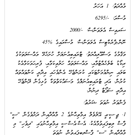
މުއްދަތު: 1 އަހަރު
މުސާރަ: -/6295
ސަރވިސް އެލަވަންސް: -/2000
ނޮން-ޕްރެކްޓިސް އެލަވަންސް: މުސާރައިގެ %45
މަޤާމުގެ މަސްއޫލިއްޔަތު: ޓްރައިބިއުނަލަށް ހުށަހެޅޭ މައްސަލަތަކުގެ
ރިކޯޑު ބެލެހެއްޓުމާއި، މައްސަލަތައް ހަލުވިކަމާއި، ފުރިހަމަކަމާއެކު
ބަލައި ނިންމުމަށްޓަކައި ކުރަންޖެހޭ އެންމެހައި އިދާރީ ކަންތައްތައް
ކުރުން. އަދި ޓްރައިބިއުނަލްގެ މަސައްކަތްތަކާ ގުޅިގެން ދޭންޖެހޭ
އިދާރީ ސަޕޯޓް ދިނުން.
ފެންވަރު ނުވަތަ ޝަރުޠު:
1. ޖީ.ސީ.އީ އޭލެވެލް އިމްތިޙާނުގެ 2 މާއްދާއިން ދަށްވެގެން "ސީ"
ފާސް ލިބިފައިވުމާއެކު، އެސް.އެސް.ސީ އިމްތިޙާނުގައި "ދިވެހި" މި
މާއްދާއިން "ސީ" ފާސްލިބިފައިވުން، ނުވަތަ