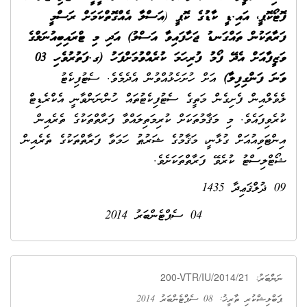
ފޮޓޯކޮޕީ، އައި.ޑީ ކާޑުގެ ކޮޕީ
(
އަސްލާ އެއްގޮތްކަމަށް ރަސްމީ
ފަރާތަކުން ތައްގަނޑު ޖަހާފައިވާ އަސްލު) އަދި މި ޓްރައިބިއުނަލްގެ
ވަޒީފާއަށް އެދޭ ފޯމު ފުރިހަމަ ކުރެއްވުމަށްފަހު (ގ.ފަތުރުވެހި 03
ވަނަ ފަންގިފިލާ)
އަށް ހުށަހެޅުއްވުން އެދެމެވެ. ސެޓުފިކެޓު
ލެވެލްއިން ފެށިގެން މަތީގެ ސެޓުފިކެޓުތައް ހުންނަންވާނީ އެކްރެޑިޓް
ކުރެވިފައެވެ. މި މަޤާމުތަކަށް ކުރިމަތިލައްވާ ފަރާތްތަކުގެ ތެރެއިން
އިންޓަވިއުއަށް ގުޅާނީ، މަޤާމުގެ ޝަރުޠު ހަމަވާ ފަރާތްތަކުގެ ތެރެއިން
ޝޯޓްލިސްޓު ކުރެވޭ ފަރާތްތަކަށެވެ.
09 ޛުލްޤަޢިދާ 1435
04 ސެޕްޓެންބަރު 2014
200-VTR/IU/2014/21
ނަންބަރު:
ޕަބްލިޝްކުރި ތާރީޚު: 08 ސެޕްޓެންބަރު 2014