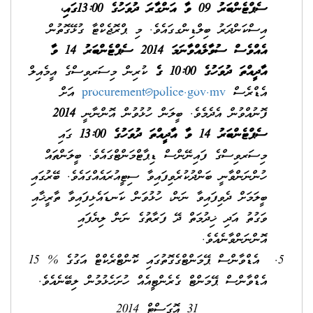
ސެޕްޓެންބަރު 09 ވާ އަންގާރަ ދުވަހުގެ 13:00
ގައި،
އިސްކަންދަރު ބިލްޑިންގގައެވެ. މި ޕްރޮޖެކްޓާ ގުޅޭގޮތުން
އެއްވެސް ސުވާލެއްވާނަމަ 2014 ސެޕްޓެންބަރު 14 ވާ
އާދީއްތަ ދުވަހުގެ 10:00 ގެ
ކުރިން މިސަރވިސްގެ އީމެއިލް
އެޑްރެސް
procurement@police.gov.mv
އަށް
ފޮނުއްވުން އެދެމެވެ. ބީލަން ހުޅުވުން އޮންނާނީ
2014
ސެޕްޓެންބަރު 14 ވާ އާދީއްތަ ދުވަހުގެ 13:00
ގައި
މިސަރވިސްގެ ފައިނޭންސް ޑިޕާޓްމަންޓްގައެވެ. ބީލަންތައް
ހުންނަންވާނީ ބަންދުކުރެވިފައިވާ ސިޓީއުރައެއްގައެވެ. ބޭރުގައި
ބީލަމަށް ދެވިފައިވާ ނަން، ހުޅުވަން ކަނޑައެޅިފައިވާ ތާރީޚާއި
ވަގުތު އަދި ޚިދުމަތް ދޭ ފަރާތުގެ ނަން ލިޔެފައި
އޮންނަންވާނެއެވެ.
އެޑްވާންސް ޕޭމަންޓްގެގޮތުގައި ކޮންޓްރެކްޓް އަގުގެ % 15
އެޑްވާންސް ޕޭމަންޓް ގެރެންޓީއެއް ހުށަހެޅުމުން ލިބޭނެއެވެ.
31 އޮގަސްޓް 2014