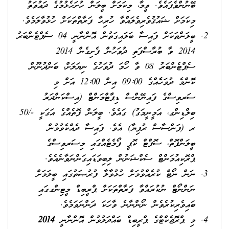
ބޭނުންވެފައެވެ. ވީމާ، މިކަމަށް ބީލަން ހުށަހެޅުމުގެ ދަޢުވަތު
މިކަމަށް ޝައުޤުވެރިވެލައްވާ ހުރިހާ ފަރާތްތަކަށް ހުޅުވާލަމެވެ.
ބީލަންތަކަށް ފައިސާ ބަލައިގަތުން އޮންނާނީ 04 ސެޕްޓެންބަރު
2014 ވާ ބުރާސްފަތި ދުވަހުން ފެށިގެން 2014
ސެޕްޓެންބަރު 08 ވާ ހޯމަ ދުވަހުގެ ނިޔަލަށް، ބަންދުނޫން
ކޮންމެ ދުވަހެެއްގެ 09:00 އިން 12:00 އަށް މި
ސަރވިސްގެ ފައިނޭންސް ޑިޕާޓްމަންޓް (އިސްކަންދަރު
ބިލްޑިންގ، އަމީނީމަގު) ގައެވެ. ބީލަން ފޮތެއްގެ އަގަކީ -/50
ރ (ފަންސާސް ރުފިޔާ) އެވެ. ފައިސާ ދެއްކެވުމުން
ބީލަންފޮތް، ސޮފްޓް ކޮޕީ ފޯމެޓެއްގައި މިސަރވިސްގެ
ޕްރޮކިއުމަންޓް ސެކްޝަނުން ލިބިވަޑައިގަންނަވާނެއެވެ.
ނަން ނޯޓް ކުރެއްވުމަށް ހުޅުވާލާ ފުރުޞަތުގައި ބީލަމަށް
ނަންނޯޓް ނުކުރައްވާ ފަރާތްތަކަށް ޕްރީބިޑް މީޓިންގގައި
ބައިވެރިކުރެވެން ނޯންނާނެ ވާހަކަ ދަންނަވަމެވެ.
މި ޕްރޮޖެކްޓްގެ ޕްރީބިޑް ބައްދަލުވުން އޮންނާނީ
2014