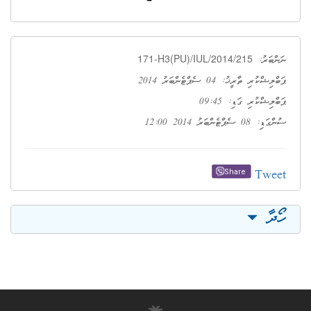
171-H3(PU)/IUL/2014/215
ނަންބަރު:
ޕަބްލިޝްކުރި ތާރީޚު: 04 ސެޕްޓެންބަރު 2014
ޕަބްލިޝްކުރި ގަޑި: 09:45
ސުންގަޑި: 08 ސެޕްޓެންބަރު 2014 12:00
Tweet
Share
ހޯދާ