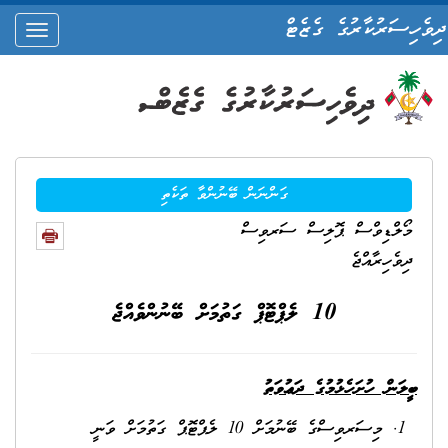
ދިވެހިސަރުކާރުގެ ގެޒެޓް
oggle
ation
ގަންނަން ބޭނުންވާ ތަކެތި
މޯލްޑިވްސް ޕޮލިސް ސަރވިސް
ދިވެހިރާއްޖެ
10 ލެޕްޓޮޕް ގަތުމަށް ބޭނުންވެއްޖެ
ބީލަން ހުށަހެޅުމުގެ ދަޢުވަތު
މިސަރވިސްގެ ބޭނުމަށް 10 ލެޕްޓޮޕް ގަތުމަށް ވަނީ