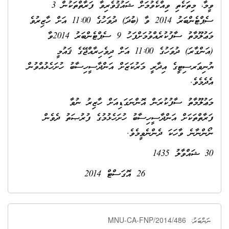
ވީމާ، މިތަކެތި ވިއްކެވުމަށް ޝައުޤުވެރިވާ ފަރާތްތަކުން 3
ސެޕްޓެންބަރު 2014 ވާ (ބުދަ) ދުވަހުގެ 11:00 އަށް ހާޒިރުވެ
މަޢުލޫމާތު ސާފުކުރެއްވުމަށްފަހު 9 ސެޕްޓެންބަރު 2014ވާ
(އަންގާރަ) ދުވަހުގެ 11:00 އަށް ދިވެހިރާއްޖޭގެ ޤައުމީ
ޔުނިވަރސިޓީގެ އިދާރީ މަރުކަޒަށް އަންދާސީހިސާބު ހުށަހެޅުއްވުން
އެދެމެވެ.
މަޢުލޫމާތު ސާފުކުރަން އޮންނަގަޑިއަށް ހާޒިރު ނުވާ
ފަރާތްތަކަށް އަންދާސީހިސާބު ހުށަހެޅުމުގެ ފުރުޞަތު ދެވެން
ނޯންނާނެ ވާހަކަ ދެންނެވީމެވެ.
30 ޝައްވާލު 1435
26 އޮގަސްޓް 2014
MNU-CA-FNP/2014/486
ނަންބަރު: