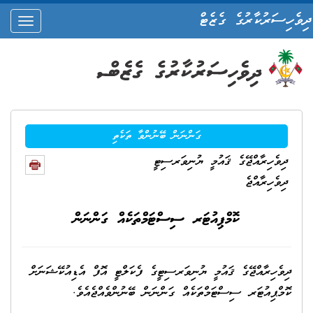
ދިވެހިސަރުކާރުގެ ގެޒެޓް
oggle
ation
ގަންނަން ބޭނުންވާ ތަކެތި
ދިވެހިރާއްޖޭގެ ޤައުމީ ޔުނިވަރސިޓީ
ދިވެހިރާއްޖެ
ކޮމްޕިއުޓަރ ސިސްޓަމްތަކެއް ގަންނަން
ދިވެހިރާއްޖޭގެ ޤައުމީ ޔުނިވަރސިޓީގެ ފެކަލްޓީ އޮފް އެޑިއުކޭޝަނަށް
ކޮމްޕިއުޓަރ ސިސްޓަމްތަކެއް ގަންނަން ބޭނުންވެއްޖެއެވެ.