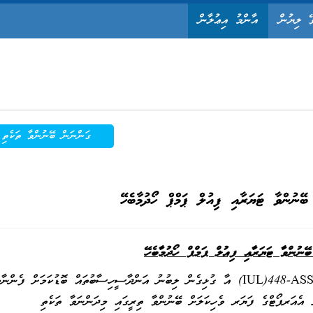
ޭ ލިޔުން
އާންމު އިޢުލާން
ގަންނަން ބޭނުންވާ ތަކެތި
ޭނުންވާ ޓަޔަރާއި ފިއުލް ޕަމްޕް ހޯދުމާބެހޭ
ނުންވާ ޓަޔަރާއި ފިއުލް ޕަމްޕް ހޯދުމާބެހޭ
ރީޖަނަލް އެއަރޕޯޓްސްގެ އިޢުލާން ނަންބަރު: IUL)448-ASS/I/2014/50) އާ ގުޅިގެން ލިބުނު އަންދާސީހިސާބުތައް ބޮޑުކަމަށް ފެންނ
ް އެއަރޕޯޓްގެ ފަޔަރ ވެހިކަލަށް ބޭނުންވާ ތިރީގައި މިދަންނަވާ ތަކެތި