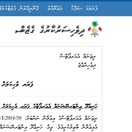
ފުރަތަމަ ޞަފްޙާ
މަޢުލޫމާތު
ޤާނޫނީގޮތުން ގެޒެޓްކުރެވ
ރީޖަނަލް އެއަރޕޯޓްސް
ދިވެހިރާއްޖެ
ފަޔަރ ވެހިކަލަށް ބ
ހަނިމާދޫ އިންޓަރނޭޝަނަލް އެއަރޕޯޓްގެ ފަޔަރ ވެހިކަލަށް ބޭ
އެއިޢުލާން ބާޠިލުކުރީމެވެ. ވީމާ، ހަނިމާދޫ އިންޓަރނޭޝަނަލ