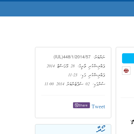
(IUL)448/1/2014/57
ނަންބަރު:
ޕަބްލިޝްކުރި ތާރީޚު: 28 އޮގަސްޓް 2014
ޕަބްލިޝްކުރި ގަޑި: 11:23
ސުންގަޑި: 02 ސެޕްޓެންބަރު 2014 11:00
Tweet
Share
ާތީ،
ހޯދާ