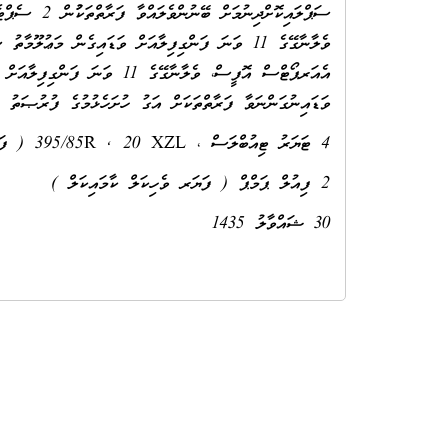
އެއަރޕޯޓްސް އޮފީސް، ވެލާނާގޭގ
ވަޑައިނުގަންނަވާ ފަރާތްތަކަށް އަގު ހުށަހެޅުމުގެ ފުރުޞަތު ނ
4 ޓަޔަރު ޓިއުބްލަސް ، 395/85R , 20 XZL ( ފަޔަރ ވެހިކަލް ސްކޭނިއާ )
2 ފިއުލް ޕަމްޕް ( ފަޔަރ ވެހިކަލް ކާމައިކަލް )
30 ޝައްވާލު 1435