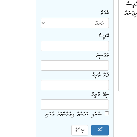
ް އެއަރޕޯޓްސް އޮފީސް،
 10 ސެޕްޓެންބަރު 2014 ވާ އަންގާރަ ދުވަހުގެ 11:00 އަށް ރީޖަނަލް
ބާވަތް
އޮފީސް
ތަފުސީލު
ފެށޭ ތާރީޚު
ނިމޭ ތާރީޚު
ސުންގަޑި ހަމަނުވާ އިޢުލާންތައް އެކަނި