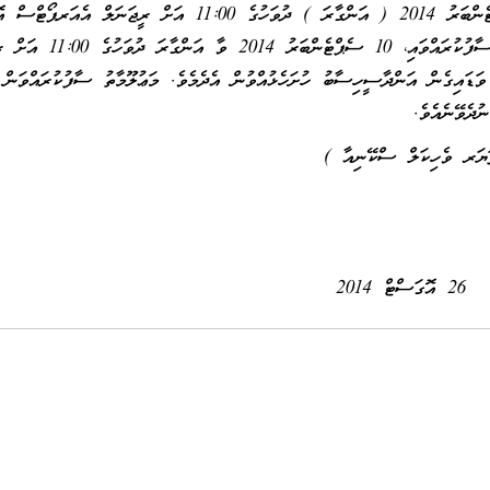
ސަޕްލައިކޮށްދިނުމަށް ބޭނުންވެލައްވާ ފަރާތްތަކުުން 2 ސެޕްޓެންބަރު 2014 ( އަންގާރަ ) ދުވަހުގެ 11:00 އަށް ރީޖަނަލ
ވެލާނާގޭގެ 11 ވަނަ ފަންގިފިލާއަށް ވަޑައިގެން މަޢުލޫމާތު ސާފުކުރައްވައި،
ެ 11 ވަނަ ފަންގިފިލާއަށް ވަޑައިގެން އަންދާސީހިސާބު ހުށަހެޅުއްވުން އެދެމެވެ. މަޢުލޫމާތު ސާފުކުރައްވަން
ުދެވޭނެއެވެ.
26 އޮގަސްޓް 2014