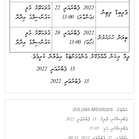
2022 ފެބްރުއަރީ 22
މުލަކަތޮޅު މުލީ
ޕްރީބިޑް މީޓިން
(އަންގާރަ) 13:00
ކައުންސިލްގެ އިދާރާ
2022 ފެބްރުއަރީ 28
މުލަކަތޮޅު މުލީ
ބީލަން ހުށަހެޅުން
(ހޯމަ) 13:00
ކައުންސިލްގެ އިދާރާ
ވީމާ މިކަން އާއްމުކޮށް އެންގުމަށްޓަކާ އިޢުލާން ކުރީމެވެ.
13 ފެބްރުއަރީ 2022
13 ފެބުރުވަރީ 2022
(IUL)365-MS/2022/6
ނަންބަރު:
ޕަބްލިޝްކުރި ތާރީޚު: 13 ފެބުރުވަރީ 2022
ޕަބްލިޝްކުރި ގަޑި: 15:05
ސުންގަޑި: 22 ފެބުރުވަރީ 2022 00:13