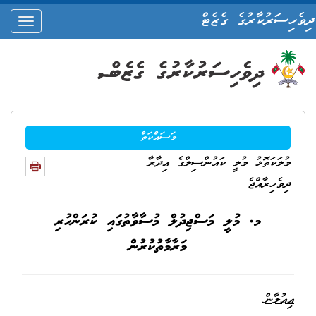
ދިވެހިސަރުކާރުގެ ގެޒެޓް
oggle
ation
މަސައްކަތް
މުލަކަތޮޅު މުލީ ކައުންސިލްގެ އިދާރާ
ދިވެހިރާއްޖެ
މ. މުލީ މަސްޖިދުލް މުސާވާތުގައި ކުރަންހުރި
މަރާމާތުކުރުން
އިޢުލާން