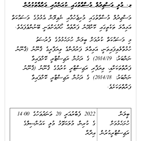
މ. މުލީ މަސްޖިދުލް މުސާވާތުގައި ކުރަންހުރި މަރާމާތުކުރުން
މަސްޖިދުލް މުސާވާތުގައި މުށިޖެހުމާއި ނެވިލޮން އެޅުމުގެ މަސައްކަތް
އަމިއްލަ ތަކެތީގައި ކޮށްދޭނެ ފަރާތެއް ހޯދުމަށްވަނީ ބޭނުންވެފައެވެ.
މި މަސައްކަތް ކުރުމަށް ބީލަން ހުށަހެޅުމުގެ ފުރުސަތު
ހުޅުވާލެވިފައިވަނީ، އަމިއްލަ ފަރުދުންގެ ވިޔަފާރީގެ ޤާނޫނު (ޤާނޫނު
ނަންބަރު: 2014/19) ގެ ދަށުން ރަޖިސްޓްރީ ކޮށްފައިވާ
ފަރާތްތަކަށާއި، ވިޔަފާރި ރަޖިސްޓްރީ ކުރުމުގެ ޤާނޫނު (ޤާނޫނު
ނަންބަރު: 2014/18) ގެ ދަށުން ރަޖިސްޓްރީ ކޮށްފައިވާ
ފަރާތްތަކަށެވެ.
ބީލަން
2022 ފެބްރުއަރީ 20 ވަނަދުވަހުގެ 14:00
ހުށަހެޅުމަށް
ގެ ކުރިން، މުލަކަތޮޅު މުލީ ކައުންސިލްގެ
ރަޖިސްޓްރީކުރުން
އިދާރާ