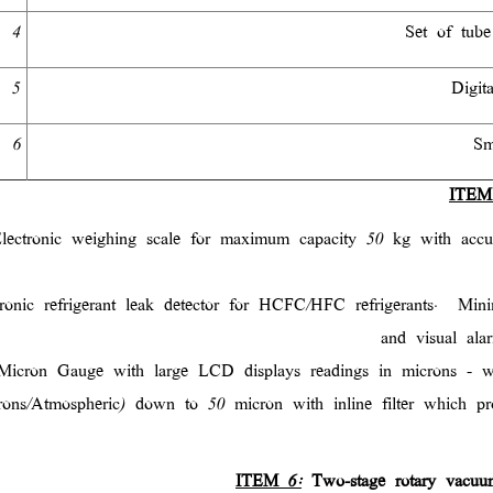
4
Set of tube
5
Digit
6
Sm
ITEM
lectronic weighing scale for maximum capacity 50 kg with acc
tronic refrigerant leak detector for HCFC/HFC refrigerants.
Mini
and visual ala
Micron Gauge with large LCD displays readings in microns - wi
rons/Atmospheric) down to 50 micron with inline filter which pro
ITEM 6:
Two-stage rotary vacuum