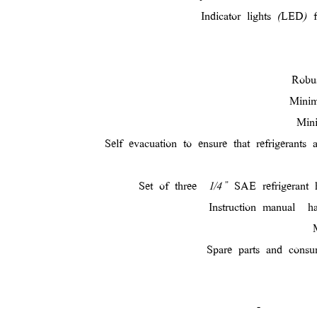
Indicator lights (LED) 
Robus
Minim
Min
Self evacuation to ensure that refrigerants
Set of three
1/4” SAE refrigerant 
Instruction manual
h
Spare parts and consu
-