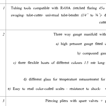
1
Tubing tools compatible with R410A (retched flaring 45o 1
swaging, tube-cutter, universal tube-bender (1/4” to ¾”), de
cutt
2
Three way gauge manifold with 
a) high pressure gauge fitted 
b) compound gau
c) three flexible hoses of different colours 1.5 mtr lon
d) different glass for temperature measurement fo
e) Easy to read color-coded scales , resistance to shock,
3
Piercing pliers with spare valves + 