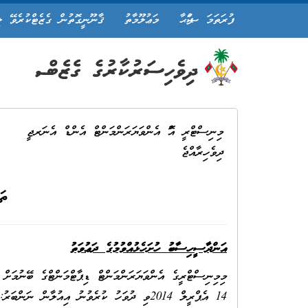
ފުރަތަމަ ޞަފްޙާ
މަޢުލޫމާތު
ޤާނޫނީގޮތުން ގެޒެޓްކުރެވޭ ލ
މިނިސްޓްރީ އޮފް އެންވަޔަރަންމަންޓް އެންޑް އެނަރޖީ
ދިވެހިރާއްޖެ
ތަ
އަންދާސީހިސާބު ހުށަހެޅުއްވުމުގެ ދަޢުވަތު
މިމިނިސްޓްރީގެ އެންވަޔަރަންމަންޓް ޑިޕާޓްމަންޓްގެ ބޭނުމަށް