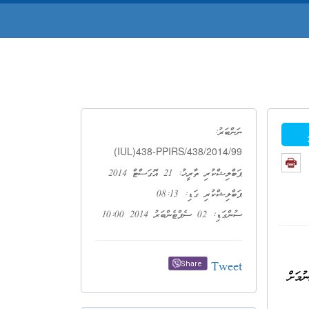
ނަންބަރު:
(IUL)438-PPIRS/438/2014/99
ޕަބްލިޝްކުރި ތާރީޚު: 21 އޮގަސްޓް 2014
ޕަބްލިޝްކުރި ގަޑި: 08:13
ސުންގަޑި: 02 ސެޕްޓެންބަރު 2014 10:00
Tweet
Share
ުމަށް