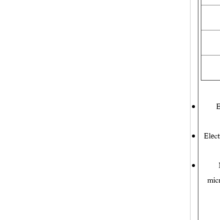
E
Elec
mic