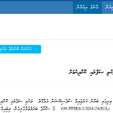
ިޔުން
އާންމު އިޢުލާން
ގަންނަން ބޭނުންވާ ތަކެތި
ކެތި ސަޕްލައި ކޮށްދިނުމަށް
 ތިރީގައި ބަޔާން ކުރެވިފައިވާ ސްޕެސިފިކޭޝަނާ އެއްގޮތް ތަކެތި ސަޕްލައި ކޮށްދިނ
14 އެޕްރީލް 2014ވި ދުވަހު ކުރެވުނު އިއުލާން ނަންބަރު: (IUL)438-PPIRS/1/2014/24 ގެ ސްކޯޕް ބަދަލުވުމާގުޅިގެން، ލިބިފައިވާ