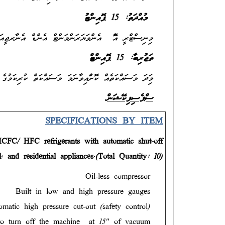
މުއްދަތު: 15
ޕޮއިންޓު
މިނިސްޓްރީ އޮފް އެންވަޔަރަންމަންޓް އެންޑް އެނާރޖީއަށް
ތަޖުރިބާ: 15 ޕޮއިންޓް
މިފަދަ މަސައްކަތެއް ކޮށްފައިވާނަމަ މަސައްކަތް ކުރިކަމުގެ .
ސްޕެސިފިކޭޝަން
SPECIFICATIONS BY ITEM
CFC/ HFC refrigerants with automatic shut-off
l, and residential appliances.
(Total Quantity: 10)
Oil-less compressor
Built in low and high pressure gauges
omatic high pressure cut-out (safety control)
to turn off the machine
at 15" of vacuum