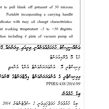
le to pull blank off pressure of 50 microns
Portable incorporating a carrying handle
dicator with easy oil change characteristics.
nt working temperature –5 to +50 degrees.
tion including 4 pints of vacuum pump oil
އަންދާސީހިސާބު ހުށަހަޅުއްވަންވާނީ ތިރީގައި މިދަންނަވާ ގޮ.
ހެޑް އޮފް ޕްރޮކިއުމަންޓް
މިނިސްޓްރީ އޮފް އެންވަޔަރަންމަންޓް އެންޑް އެނާރޖީ
މިމިނިސްޓްރީ ގެ އެންވަޔަރަންމަންޓް ޑިޕާޓްމަންޓްގެ ބޭނުމަ
PPIRS/438/2014/99
ބިޑު ހުޅުވުން: