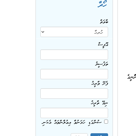
ހޯދާ
ބާވަތް
އޮފީސް
ތަފުސީލު
ުނީގެ
ފެށޭ ތާރީޚު
ނިމޭ ތާރީޚު
ސުންގަޑި ހަމަނުވާ އިޢުލާންތައް އެކަނި