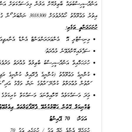
އަންދާސީހިސާބުތައް ބާޠިލުކޮށް އަލުން މިމަސައްކަތަށް އަނ.
އިތުރު މަޢުލޫމާތު ހޯއްދެވުމަށް 3018300 ނަންބަރު ފޯނާ ގުޅުއްވުން އެދެމެވެ.
ހުށަހަޅަންވީ ތަކެތި:
މިނިސްޓްރީ އޮފް އެންވަޔަރަންމަންޓް އެންޑް އެނާރޖީއަ:
ސަޕްލައިކޮށްދެވޭނެ މުއްދަތު:
ހުށަހަޅާފައިވާ އަންދާސީހިސާބު ބާޠިލުވާ މުއްދަތު މަދުވެގެން 45 ދުވަހަށް ވާންވ.
ކުންފުނީގެ މަޢުލޫމާތު (ކުންފުނީގެ ޕްރޮފައިލް، ކުންފުނީގ
ފަރާތުން މުޢާމަލާތު ކުރާނޭ ފަރާތުގެ ނަން، މަޤާމު އަދި ފ)
މިފަދަ މަސައްކަތެއް ކޮށްފައިވާނަމަ މަސައްކަތް ކުރިކަމުގ.
ޓެކްނިކަލް ގޮތުން ގަބޫލުކުރެވޭ ޕްރޮޕޯޒަލްތައް އިވެލުއޭޓ
ޕޮއިންޓު
70
:
އަގަށް
ހުށަހެޅޭ އެންމެ ހެޔޮ އަގު / ހުށަހެޅި އަގު 70