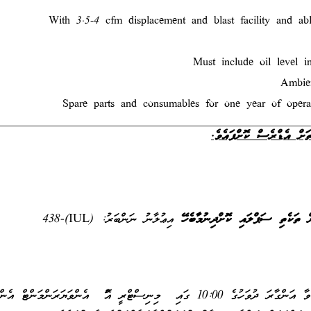
With 3.5-4 cfm displacement and blast facility and ab
Must include oil level in
Ambie
Spare parts and consumables for one year of opera
ތަށް އެޑްރެސް ކޮށްފައެވެ
ށް ތަކެތި ސަޕްލައި ކޮށްދިނުމާބެހޭ
އިޢުލާނު ނަންބަރު: (IUL)438-
ބިޑު ހުޅުވުމަށް ހަމަޖެހިފައިވަނީ 2 ސެޕްޓެންބަރު 2014 ވާ އަންގާރަ ދުވަހުގެ 10:00 ގައި މިނިސްޓްރީ އޮފް އެންވަޔަރަންމަންޓް އ