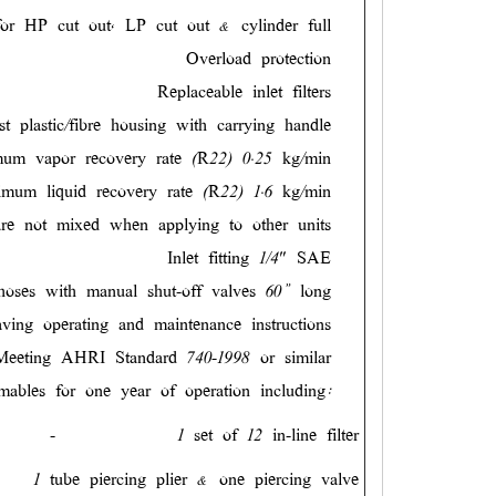
for HP cut out, LP cut out & cylinder full
Overload protection
Replaceable inlet filters
t plastic/fibre housing with carrying handle
um vapor recovery rate (R22) 0.25 kg/min
imum liquid recovery rate (R22) 1.6 kg/min
 are not mixed when applying to other units
Inlet fitting 1/4" SAE
hoses with manual shut-off valves 60” long
aving operating and maintenance instructions
Meeting AHRI Standard 740-1998 or similar
mables for one year of operation including:
-
1 set of 12 in-line filter
1 tube piercing plier & one piercing valve