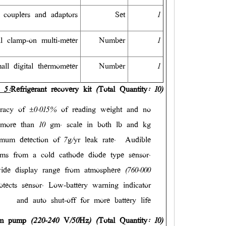
 couplers and adaptors
Set
1
al clamp-on multi-meter
Number
1
all digital thermometer
Number
1
 5:
Refrigerant recovery kit (Total Quantity: 10)
uracy of ±0.015% of reading weight and no
more than 10 gm. scale in both lb and kg
mum detection of 7g/yr leak rate.
Audible
rms from a cold cathode diode type sensor.
de display range from atmosphere (760,000
tects sensor. Low-battery warning indicator
and auto shut-off for more battery life
 pump (220-240 V/50Hz) (Total Quantity: 10)