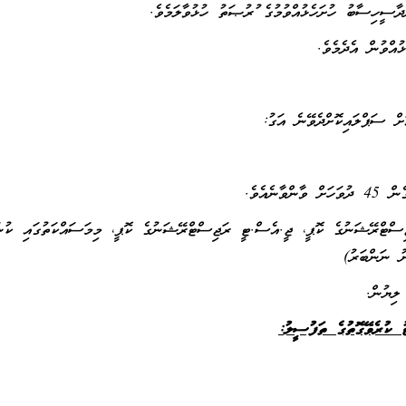
ްދާސީހިސާބު ހުށަހެޅުއްވުމުގެ ފުރުޞަތު ހުޅުވާލަމެވެ
ށް ސަޕްލައިކޮށްދެވޭނެ އަގު
ާނެއެވެ
ެ ރަޖިސްޓްރޭޝަނުގެ ކޮޕީ، ޖީ.އެސް.ޓީ ރަޖިސްޓްރޭޝަނުގެ ކޮޕީ، މިމަސައްކަތުގައި ކުންފ
ޯނު ނަންބަރު
ެ ލިޔުން
:
ު ކުރެވޭގޮތުގެ ތަފުސީލު