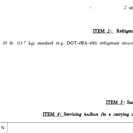
-
2 sp
ITEM 2:
Refriger
30 lb. (13.7 kg) standard (e.g. DOT-4BA-400) refrigerant recove
ITEM 3:
Sam
ITEM 4:
Servicing toolbox (in a carrying c
 N.