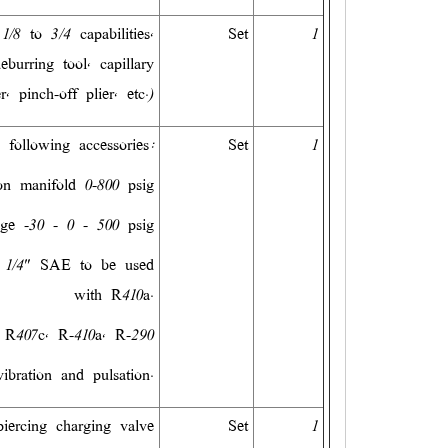
/8 to 3/4 capabilities,
Set
1
burring tool, capillary
er, pinch-off plier, etc.)
following accessories:
Set
1
on manifold 0-800 psig
ge -30 - 0 - 500 psig
g, 1/4" SAE to be used
with R410a.
r R407c, R-410a, R-290
vibration and pulsation.
piercing charging valve
Set
1