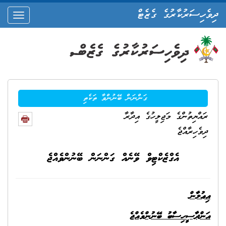
ދިވެހިސަރުކާރުގެ ގެޒެޓް
oggle
ation
ގަންނަން ބޭނުންވާ ތަކެތި
ރައްޔިތުންގެ މަޖިލީހުގެ އިދާރާ
ދިވެހިރާއްޖެ
އެގްޒެކްޓިވް ވޭނެއް ގަންނަން ބޭނުންވެއްޖެ
އިޢުލާން
އަންދާސީހިސާބު ބޭނުންވެއްޖެ