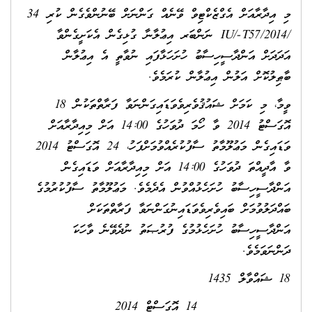
މި އިދާރާއަށް އެގްޒެކްޓިވް ވޭނެއް ގަންނަށް ބޭނުންވެގެން ކުރި
34
/
2014
/
57
-T
/
IU
ނަންބަރ އިޢުލާނާ ގުޅިގެން އެކަށީގެންވާ
އަދަދަށް އަންދާސީހިސާބު ހުށަހަޅާފައި ނުވާތީ އެ އިޢުލާން
ބާޠިލުކޮށް އަލުން އިޢުލާން ކުރަމެވެ.
ވީމާ، މި ކަމަށް ޝައުޤުވެރިވެވަޑައިގަންނަވާ ފަރާތްތަކުން 18
އޮގަސްޓު 2014 ވާ ހޯމަ ދުވަހުގެ 14:00 އަށް މިއިދާރާއަށް
ވަޑައިގެން މަޢުލޫމާތު ސާފުކުރެއްވުމަށްފަހު، 24 އޮގަސްޓު 2014
ވާ އާދީއްތަ ދުވަހުގެ 14:00 އަށް މިއިދާރާއަށް ވަޑައިގެން
އަންދާސީހިސާބު ހުށަހެޅުއްވުން އެދެމެވެ. މަޢުލޫމާތު ސާފުކުރުމުގެ
ބައްދަލުވުމަށް ބައިވެރިވެވަޑައިނުގަންނަވާ ފަރާތްތަކަށް
އަންދާސީހިސާބު ހުށަހެޅުމުގެ ފުރުޞަތު ނުދެވޭނެ ވާހަކަ
ދަންނަވަމެވެ.
18 ޝައްވާލް 1435
14 އޮގަސްޓް 2014