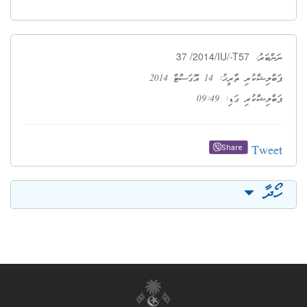
37 /2014/IU/-T57
ނަންބަރު:
ޕަބްލިޝްކުރި ތާރީޚު: 14 އޮގަސްޓް 2014
ޕަބްލިޝްކުރި ގަޑި: 09:49
Tweet
Share
ހޯދާ