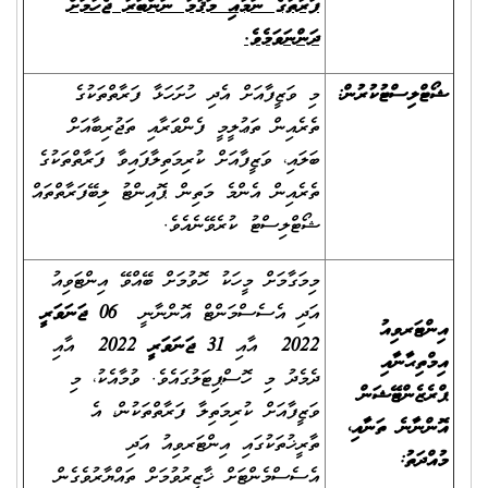
ފަރާތުގެ ނަމާއި މަޤާމު ނަންބަރު ޖެހުމަށް
ދަންނަވަމެވެ.
ޝޯޓްލިސްޓުކުރުން:
މި ވަޒީފާއަށް އެދި ހުށަހަޅާ ފަރާތްތަކުގެ
ތެރެއިން ތަޢުލީމީ ފެންވަރާއި ތަޖުރިބާއަށް
ބަލައި، ވަޒީފާއަށް ކުރިމަތިލާފައިވާ ފަރާތްތަކުގެ
ތެރެއިން އެންމެ މަތިން ޕޮއިންޓު ލިބޭފަރާތްތައް
ޝޯޓްލިސްޓު ކުރެވޭނެއެވެ.
މިމަގާމަށް މީހަކު ހޮވުމަށް ބޭއްވޭ އިންޓަވިއު
އަދި އެސެސްމަންޓް އޮންނާނީ
06 ޖަނަވަރީ
އިންޓަރވިއު
2022
އާއި
31 ޖަނަވަރީ 2022
އާއި
އިމްތިޙާނާއި
ދެމެދު މި ހޮސްޕިޓަލުގައެވެ. ވުމާއެކު، މި
ޕްރެޒެންޓޭޝަން
ވަޒީފާއަށް ކުރިމަތިލާ ފަރާތްތަކުން، އެ
އޮންނާނެ ތަނާއި،
ތާރީޚުތަކުގައި އިންޓަރވިއު އަދި
މުއްދަތު:
އެސެސްމެންޓަށް ޚާޒިރުވުމަށް ތައްޔާރުވެގެން