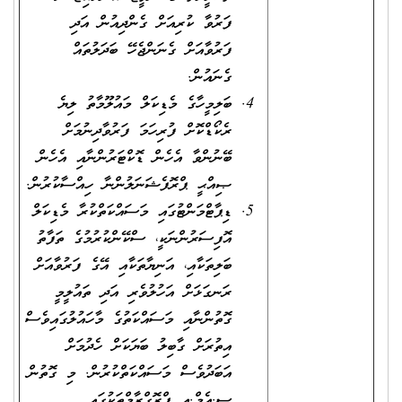
ފަރުވާ ކުރިއަށް ގެންދިއުން އަދި
ފަރުވާއަށް ގެނަންޖެހޭ ބަދަލުތައް
ގެނައުން.
ބަލިމީހާގެ މެޑިކަލް މައުލޫމާތު ލިޔެ
ރެކޯޑްކޮށް ފުރިހަމަ ފަރުވާދިނުމަށް
ބޭނުންވާ އެހެން ޑޮކްޓަރުންނާއި އެހެން
ޞިއްޙީ ޕްރޮފެޝަނަލުންނާ ހިއްސާކުރުން.
ޑިޕާޓްމަންޓުގައި މަސައްކަތްކުރާ މެޑިކަލް
އޮފިސަރުންނަކީ، ސްކޭންކުރުމުގެ ތަފާތު
ބަލިތަކާއި، އަނިޔާތަކާއި އޭގެ ފަރުވާއަށް
ރަނގަޅަށް އަހުލުވެރި އަދި ތައުލީމީ
ގޮތުންނާއި މަސައްކަތުގެ މާހައުލުގައިވެސް
އިތުރަށް ގާބިލު ބަޔަކަށް ހެދުމަށް
އަބަދުވެސް މަސައްކަތްކުރުން. މި ގޮތުން
ސީ.އެމް.އީ ޕްރޮގްރާމްތަކުގައި