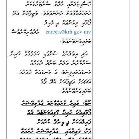
ހޮސްޕިޓަލަށާއި ހެލްތު ސެންޓަރުތަކަށް
ހުށަހެޅުއްވުމަށް ދަންނަވަމެވެ. ވަޒީފާއަށް އެދޭ
ފޯމާއި ލިޔުންތައް އީ-މެއިލް
careers@krh.gov.mv
މެދުވެރިކޮށްވެސް
ބަލައިގަނެވޭނެއެވެ.
އަދި އިޢުލާނުގެ ސުންގަޑި ހަމަވުމުގެ ކުރިން
ސަރުކާރުން އަލަށް ބަންދު ދުވަހެއް
ކަނޑައަޅައިފިނަމަ، އެ ކަނޑައަޅާ ދުވަހުގެ
އަދަދަށް ވަޒީފާއަށް އެދޭ ފޯމު
ބަލައިގަނެވޭނެއެވެ.
ނޯޓް: މ
ެއިލް ކުރައްވާނަމަ
އެޕްލިކޭޝަން
ފޯމާއިއެކު ހުރިހާ ޑޮކިއުމަންޓެއް އެއް
ފައިލްއަކަށް ޕީ.ޑީ.އެފް ކުރުމަށް
ފަހު
،
ފައިލުގައި
އެޕްލިކޭޝަން ހުށަހަޅާ