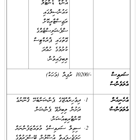
އެންޑް ޑެންޓަލް
ކައުންސިލްގައި
ރަޖިސްޓްރީކޮށް
ސްޕެޝަލިސްޓެއްގެ
ގޮތުގައި ޕްރެކްޓިސް
ކުރުމުގެ ހުއްދަ
ލިބިފައިވުން.
ސަރވިސް
-/10200 ރުފިޔާ (މަހަކު)
އެލަވެންސް
އެހެނިހެން
ދިވެހިރާއްޖޭގެ ޕެންޝަނާބެހޭ ޤާނޫނުގެ
އެލަވަންސް
:
ދަށުން ލިބިދެވޭ ޕެންޝަން
ކޮންޓްރިބިއުޝަން.
ސިވިލް ސަރވިސްގެ މުވައްޒަފުންނަށް
ހަމަޖެހިފައިވާ އުސޫލުން ބޭސްފަރުވާގެ