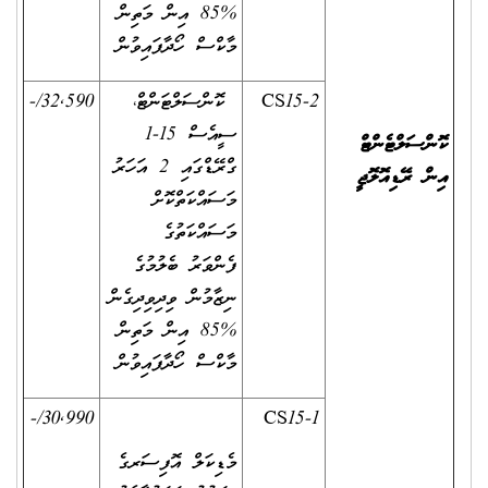
%85 އިން މަތިން
މާކްސް ހޯދާފައިވުން
CS15-2
ކޮންސަލްޓަންޓް،
32,590/-
ސީއެސް 15-1
ކޮންސަލްޓެންޓް
ގްރޭޑްގައި 2 އަހަރު
އިން ރޭޑިއޮލޮޖީ
މަސައްކަތްކޮށް
މަސައްކަތުގެ
ފެންވަރު ބެލުމުގެ
ނިޒާމުން ވިދިވިދިގެން
%85 އިން މަތިން
މާކްސް ހޯދާފައިވުން
30,990/-
CS15-1
މެޑިކަލް އޮފިސަރގެ