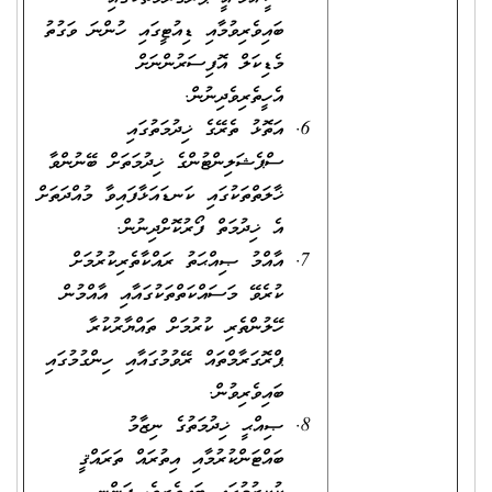
ބައިވެރިވުމާއި ޑިއުޓީގައި ހުންނަ ވަގުތު
މެޑިކަލް އޮފިސަރުންނަށް
އެހީތެރިވެދިނުން.
އަތޮޅު ތެރޭގެ ޚިދުމަތުގައި
ސްޕެޝަލިންޓުންގެ ޚިދުމަތަށް ބޭނުންވާ
ޚާލަތްތަކުގައި ކަނޑައަޅާފައިވާ މުއްދަތަށް
އެ ޚިދުމަތް ފޯރުކޮށްދިނުން.
އާއްމު ޞިއްޙަތު ރައްކާތެރިކުރުމަށް
ކުރެވޭ މަސައްކަތްތަކުގައާއި އާއްމުން
ހޭލުންތެރި ކުރުމަށް ތައްޔާރުކުރާ
ޕްރޮގަރާމްތައް ރޭވުމުގައާއި ހިންގުމުގައި
ބައިވެރިވުން.
ޞިއްޙީ ޚިދުމަތުގެ ނިޒާމު
ބައްޓަންކުރުމާއި އިތުރައް ތަރައްޤީ