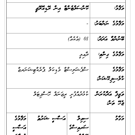
މަޤާމު:
ކޮންސަލްޓެންޓް އިން ރޭޑިއޮލޮޖީ
މަޤާމުގެ ނަންބަރު:
-
ބޭނުންވާ އަދަދު:
01 (އެކެއް)
މަޤާމުގެ ގިންތި:
ދާއިމީ
މަޤާމުގެ
ސްޕެޝަލިސްޓް މެޑިކަލް ޕްރެކްޓިޝަނަރޒް
ކްލެސިފިކޭޝަން:
ވަޒީފާ އަދާކުރަން
ކުޅުދުއްފުށީ ރީޖަނަލް ހޮސްޕިޓަލް
ޖެހޭ ތަން:
މަގާމު
ސިވިލް
އަސާސީ ޝަރުޠު
މަޤާމުގެ
ސަރވިސްގެ
އަސާސީ