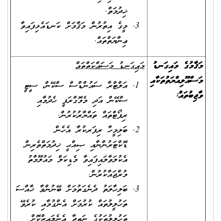
ޚިދުމަތް.
މީގެ އިތުރުން މަޤާމަށް ކަނޑައެޅިފައިވާ
ޢިނާޔަތްތައް.
މަޤާމުގެ މައިގަނޑު
މައިގަނޑު މަސައްކަތްތައް
މަސްއޫލިއްޔަތުތަކާއި
އަލްޓްރާ ސައުންޑްސް ސްކޭން، ސީޓީ
ވާޖިބުތައް
:
ސްކޭން އަދި މެމޮގްރަފީ ހެދުމާއި
ރިޕޯޓްތައް ތައްޔާރުކުރުން.
ބަލިމީހާ ރިފަރކުރާ އެހެން
ޑޮކްޓަރުންނާއި ޞިއްޙީ ޚިދުމަތްތެރިން
އެކުލަވާލައިފައިވާ މެޑިކަލް މައުލޫމާތު
މުރާޖައާކުރުން.
ބަލިހާލަތު ދެނެގަތުމަށް ބޭނުންވާ ޚާއްސަ
ތަހުލީލުތައް ކުރުމަށް އެންގުމާއި ކުރެވޭ
ތަހުލީލުތަކުގެ ނަތީޖާ އެނެލައިޒްކޮށް