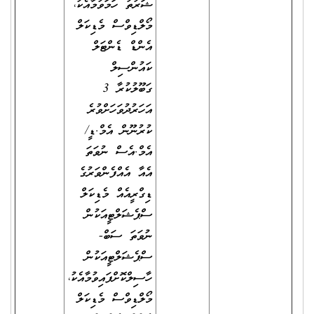
ޝަރުތު ހަމަވުމާއެކު،
މޯލްޑިވްސް މެޑިކަލް
އެންޑް ޑެންޓަލް
ކައުންސިލް
ގަބޫލުކުރާ 3
އަހަރުދުވަހަށްވުރެ
ކުރުނޫން އެމް.ޑީ/
އެމް.އެސް ނުވަތަ
އެއާ އެއްފެންވަރުގެ
ޑިގްރީއެއް މެޑިކަލް
ސްޕެޝަލްޓީއަކުން
ނުވަތަ ސަބް-
ސްޕެޝަލްޓީއަކުން
ހާސިލްކޮށްފައިވުމާއެކު،
މޯލްޑިވްސް މެޑިކަލް