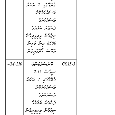
ގްރޭޑްގައި 2 އަހަރު
މަސައްކަތްކޮށް
މަސައްކަތުގެ
ފެންވަރު ބެލުމުގެ
ނިޒާމުން ވިދިވިދިގެން
%85 އިން މަތިން
މާކްސް ހޯދާފައިވުން
CS15-3
ކޮންސަލްޓަންޓް،
34,210/-
ސީއެސް 15-2
ގްރޭޑްގައި 2 އަހަރު
މަސައްކަތްކޮށް
މަސައްކަތުގެ
ފެންވަރު ބެލުމުގެ
ނިޒާމުން ވިދިވިދިގެން