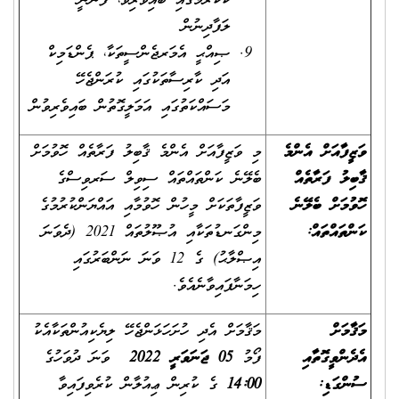
ކުކރުމުގައި ބައިވެރިވެ، ފަންނީ
ލަފާދިނުން
ޞިއްޙީ އެމަރޖެންސީތަކާ، ޕެންޑަމިކް
އަދި ކާރިސާތަކުގައި ކުރަންޖެހޭ
މަސައްކަތުގައި އަމަލީގޮތުން ބައިވެރިވުން
ވަޒީފާއަށް އެންމެ
މި ވަޒީފާއަށް އެންމެ ޤާބިލު ފަރާތެއް ހޮވުމަށް
ޤާބިލު ފަރާތެއް
ބެލޭނެ ކަންތައްތައް ސިވިލް ސަރވިސްގެ
ހޮވުމަށް ބެލޭނެ
ވަޒީފާތަކަށް މީހުން ހޮވުމާއި އައްޔަންކުރުމުގެ
ކަންތައްތައް:
މިންގަނޑުތަކާއި އުޞޫލުތައް 2021 (ދެވަނަ
އިޞްލާޙު) ގެ 12 ވަނަ ނަންބަރުގައި
ހިމަނާފައިވާނެއެވެ.
މަޤާމަށް
މަޤާމަށް އެދި ހުށަހަޅަންޖެހޭ ލިޔެކިއުންތަކާއެކު
އެދެންވީގޮތާއި
ފޯމު
5 ޖަނަވަރީ 2022
0
ވަނަ ދުވަހުގެ
ސުންގަޑި:
14:00
ގެ ކުރިން ޢިއުލާން ކުރެވިފައިވާ