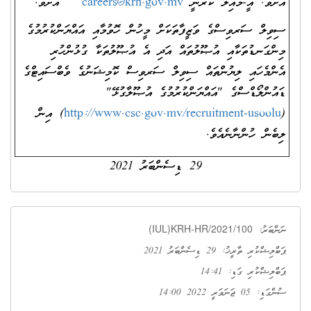
އަށެވެ. އީ-މެއިލް ކުރާނީ
careers@krh.gov.mv
އަށެވެ.
ސިވިލް ސަރވިސްގެ ވަޒީފާތަކަށް މީހުން ހޮވުމާއި އައްޔަންކުރުމުގެ
މިންގަނޑުތަކާއި އުޞޫލުތައް އަދި އެ އުޞޫލުތަކާ ގުޅުންހުރި
އެންމެހައި ލިޔުންތައް ސިވިލް ސަރވިސް ކޮމިޝަނުގެ ވެބްސައިޓްގެ
ޑައުންލޯޑްސްގެ "އައްޔަންކުރުމުގެ އުޞޫލާގުޅޭ"
(
http://www.csc.gov.mv/recruitment-usoolu
) އިން
ލިބެން ހުންނާނެއެވެ.
29 ޑިސެންބަރު 2021
(IUL)KRH-HR/2021/100
ނަންބަރު:
ޕަބްލިޝްކުރި ތާރީޚު: 29 ޑިސެންބަރު 2021
ޕަބްލިޝްކުރި ގަޑި: 14:41
ސުންގަޑި: 05 ޖަނަވަރީ 2022 14:00