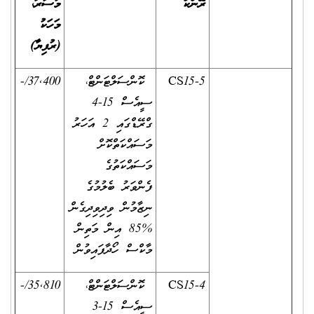
ރޭންކް
މުސާރަ،
މަހަކު
(ރުފިޔާ)
CS15-5
ކޮންސަލްޓަންޓް،
37,400/-
ސީއެސް 15-4
ގްރޭޑްގައި 2 އަހަރު
މަސައްކަތްކޮށް
މަސައްކަތުގެ
ފެންވަރު ބެލުމުގެ
ނިޒާމުން ވިދިވިދިގެން
%85 އިން މަތިން
މާކްސް ހޯދާފައިވުން
CS15-4
ކޮންސަލްޓަންޓް،
35,810/-
ސީއެސް 15-3