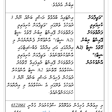
ތިބުން އެދެމެވެ.
"ވަޒީފާއަށް
އިންޓަވިއު ބާއްވާތާ ރަސްމީ ބަންދު ނޫން 3
ކުރިމަތިލީ
ދުވަހުގެ ތެރޭގައި "ވަޒީފާއަށް ކުރިމަތިލީ
ފަރާތްތަކަށް
ފަރާތްތަކަށް ޕޮއިންޓު ލިބުނު ގޮތުގެ ޝީޓް
ޕޮއިންޓު ލިބުނު
(A2 ޝީޓު)" އާންމުކޮށް ފެންނާނެހެން މި
ގޮތުގެ ޝީޓް (
A2
އިދާރާގައި އަދި އިދާރާގެ ވެބްސައިޓްގައި
ޝީޓު)"
އާންމުކުރެވޭނެއެވެ. ވަޒީފާއަށް ކުރިމަތިލީ
އާންމުކުރުން
ފަރާތްތަކަށް ޕޮއިންޓު ދެވިފައިވާ ގޮތާމެދު
ޝަކުވާއެއް އޮތްނަމަ A2 ޝީޓު އާންމުކުރާ
ދުވަހުން ފެށިގެން ރަސްމީ ބަންދު ނޫން 3
ދުވަހުގެ ތެރޭގައި އެ ޝަކުވާއެއް މި އިދާރާއަށް
ހުށަހަޅަންވާނެއެވެ.
މި އިޢުލާނާ ގުޅިގެން މަޢުލޫމާތު ސާފުކުރުމަށް ގުޅާނީ
6521661