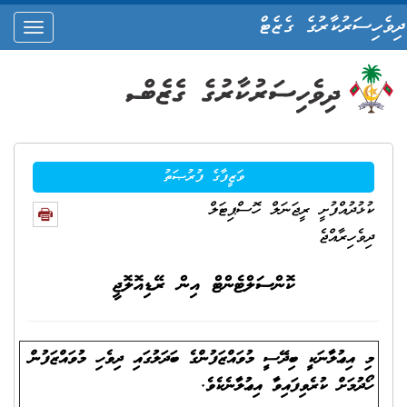
ދިވެހިސަރުކާރުގެ ގެޒެޓް
oggle
ation
ވަޒީފާގެ ފުރުޞަތު
ކުޅުދުއްފުށީ ރީޖަނަލް ހޮސްޕިޓަލް
ދިވެހިރާއްޖެ
ކޮންސަލްޓެންޓް އިން ރޭޑިއޮލޮޖީ
މި އިޢުލާނަކީ ބިދޭސީ މުވައްޒަފުންގެ ބަދަލުގައި ދިވެހި މުވައްޒަފުން
ހޯދުމަށް ކުރެވިފައިވާ އިޢުލާނެކެވެ.