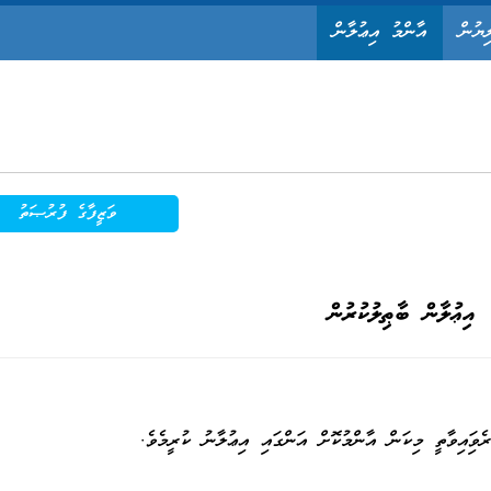
ިޔުން
އާންމު އިޢުލާން
ވަޒީފާގެ ފުރުޞަތު
އިޢުލާން ބާޠިލުކުރުން
ވިފައިވާތީ މިކަން އާންމުކޮށް އަންގައި އިޢުލާނު ކުރީމެވެ.