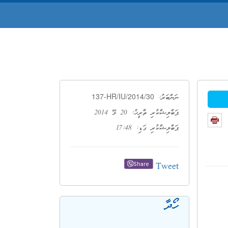
137-HR/IU/2014/30
ނަންބަރު:
ޕަބްލިޝްކުރި ތާރީޚު: 20 މޭ 2014
ޕަބްލިޝްކުރި ގަޑި: 17:48
Tweet
Share
ހޯދާ