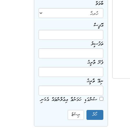
ބާވަތް
އޮފީސް
ތަފުސީލު
ފެށޭ ތާރީޚު
ނިމޭ ތާރީޚު
ސުންގަޑި ހަމަނުވާ އިޢުލާންތައް އެކަނި