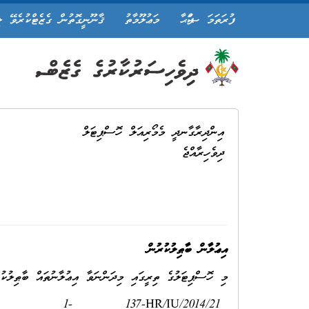
ފުރަތަމަ ޞަފްޙާ
މަޢުލޫމާތު
ޤާނޫނީގޮތުން ގެޒެޓްކުރެވޭ ލ
އިންދިރާގާނދީ މެމޯރިއަލް ހޮސްޕިޓަލް
ދިވެހިރާއްޖެ
އިޢުލާން ބާޠިލުކުރުން
މި ހޮސްޕިޓަލުގެ ތިރީގައި މިދަންނަވާ އިޢުލާނުތައް ބާޠިލުކުރެ
1- 137-HR/IU/2014/21