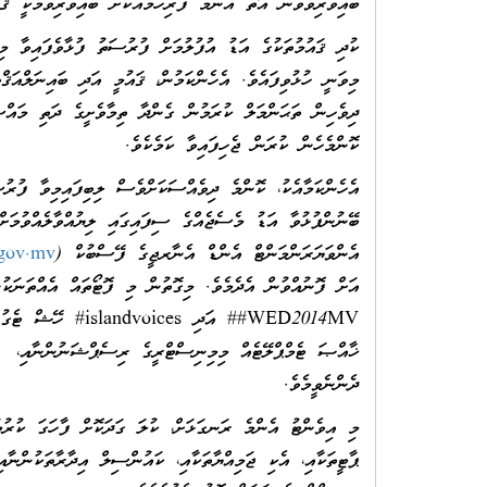
ބައިވެރިވެވެން އޮތް އެންމެ ފުރިހަމައަކަށް ބައިވެރިވުމަކީ ޤަ
ކުދި ޤައުމުތަކުގެ އަޑު އުފުލުމަށް ފުރުސަތު ފުޅާވެފައިވާ މިއ
މިވަނީ ހުޅުވިފައެވެ. އެހެންކަމުން، ޤައުމީ އަދި ބައިނަލްއަޤްވ
ދިވެހިން ތަޙަންމަލް ކުރަމުން ގެންދާ ތިމާވެށީގެ ދަތި މައްސަ
ކޮންމެހެން ކުރަން ޖެހިފައިވާ ކަމެކެވެ.
އެހެންކަމާއެކު، ކޮންމެ ދިވެއްސަކަށްވެސް ލިބިފައިމިވާ ފުރުސ
ބޭނުންފުޅުވާ އަޑު މެސެޖެއްގެ ސިފައިގައި ލިޔުއްވާލެއްވުމަށ
އެންވަޔަރަންމަންޓް އެންޑް އެނާރޖީގެ ފޭސްބުކް (
gov.mv
#WED2014MV# އަދި s
ޚާއްޞަ ޓެމްޕްލޭޓެއް މިމިނިސްޓްރީގެ ރިސެޕްޝަނުންނާއި
ދެންނެވީމެވެ.
މި އިވެންޓު އެންމެ ރަނގަޅަށް، ކުލަ ގަދަކޮށް ފާހަގަ ކުރުމ
ޕާޓީތަކާއި، އެކި ޖަމިއްޔާތަކާއި، ކައުންސިލް އިދާރާތަކުންނާ