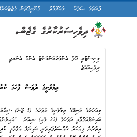
ފުރަތަމަ ޞަފްޙާ
މަޢުލޫމާތު
ޤާނޫނީގޮތުން ގެޒެޓްކުރެވ
މިނިސްޓްރީ އޮފް އެންވަޔަރަންމަންޓް އެންޑް އެނަރޖީ
ދިވެހިރާއްޖެ
ތިމާވެށީގެ ދުވަސް ފާހަގަ ކުރު
މިއަހަރުގެ ދުނިޔޭގެ ތ
ބައިނަލްއަޤްވާމީ ދުވަހުގެ (22 މެއި
އިތުރުން މިއަހަރު ޚާއްޞަވެފައިވަނީ ބައިނަލް އަޤްވާމީ ކުދި ޖ