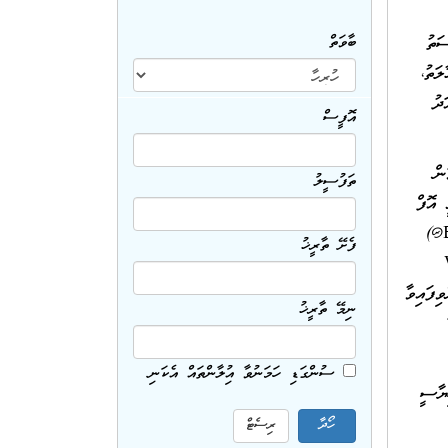
ަތު
ބާވަތް
ަތު،
ދު
އޮފީސް
ން
ތަފުސީލު
 އޮފް
) އަދި ޓުވިޓަރ (EnvGovMv@)
ފެށޭ ތާރީޚު
WED ,
ެވިފައިވާ
ނިމޭ ތާރީޚު
ސުންގަޑި ހަމަނުވާ އިޢުލާންތައް އެކަނި
ޔާސީ