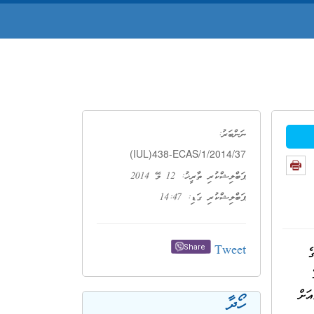
ނަންބަރު:
(IUL)438-ECAS/1/2014/37
ޕަބްލިޝްކުރި ތާރީޚު: 12 މޭ 2014
ޕަބްލިޝްކުރި ގަޑި: 14:47
Tweet
Share
ގެ
ަށް
ހޯދާ