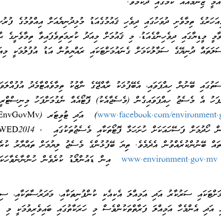
އުމީ ޒިންމާއެއް ކަމުގައި ދެކެމެވެ.
ަހަރުގެ ތިމާވެށި ދުވަހުގައި ދިވެހި ޤައުމުގެއަޑު މުޅިދުނިޔެއަށް އިއްވުމުގެ ފުރުސ
ާމީ މީޑިޔާގައި ދިވެހިންގެއަޑު، މި ޤައުމަށް މިއަދު ކުރިމަތިވެފައިވާ ތިމާވެށީގެ ޙާލ
ލަތައް ދުނިޔޭގެ ސަމާލުކަމަށް ގެނައުމަށްޓަކައި ރައްޔިތުން އަޑު އުފުލުމަކީ މިއަ
ަތުގައި ބޭނުން ހިއްޕަވައި، އެބޭފުޅަކު ރާއްޖޭގެ ނާޒުކު ތިމާވެއްޓާމެދު އުފުއްލަވަ
ްފަހު އެ މެސެޖު ހިއްޕަވައިގެން (މެސެޖާއެކު) ފޮޓޯއެއް ނެގުމަށްފަހު މިނިސްޓްރީ
www.facebook.com/environment.
އަށް ފޮނުއްވުން އެދެމެވެ. މިގޮތުން މި ފޮޓޯތައް އެއްތަނަކުން ހޯދުމަށް ފަސޭހައަކަށް ހުށަހަޅާ ފޮޓޯތަކާއި މެސެޖުތަކުގައި 2014
islandvoice# ހޭޝް ޓެގުތައް ބޭނުންކުރެއްވުން އެދެމެވެ. ތިޔަ ބޭފުޅުންގެ މެސެޖު ލިޔުމަށް ތައްޔާރު ކުރ
،
www.environment.gov.mv
އިން ޑައުންލޯޑު ކުރެވެން ހުންނާނެވާހަކަ
ަށްޓަކައި ސަރުކާރު އަދި އަމިއްލަ އެކިއެކި ކުންފުނިތަކާއި، މަދަރުސާތަކާއި، ސި
އި އަދި އެންމެހާ އަމިއްލަ ފަރާތްތަކުންވެސް މި ހަރަކާތުގައި ބައިވެރިވުމަކީ މި