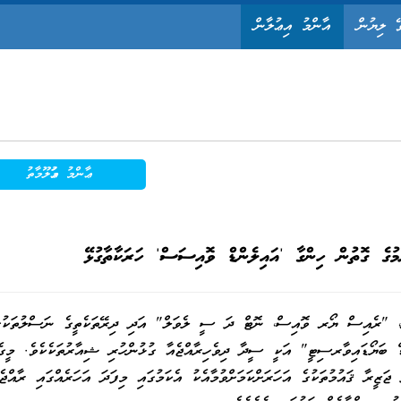
ޭ ލިޔުން
އާންމު އިޢުލާން
ޢާންމު މަޢުލޫމާތު
މުގެ ގޮތުން ހިންގާ 'އައިލެންޑް ވޮއިސަސް' ހަރަކާތާގުޅޭ
ިމާވެށީގެ ދުވަހުގެ (5 ޖޫން) ޝިއާރު، "ރެއިސް ޔޯރ ވޮއިސް، ނޮޓް ދަ ސީ ލެވަލް" އަދި ދިރޭތަކެތީގެ ނަސްލުތަކު
) ޝިއާރު "އައިލެންޑް ބަޔޯޑައިވާރސިޓީ" އަކީ ސީދާ ދިވެހިރާއްޖެއާ ގުޅުންހުރި ޝިއާރުތަކެކެވެ. މީގެ
ަޒީރާ ޤައުމުތަކުގެ އަހަރަށްކަމަށްވުމާއެކު އެކަމުގައި މިފަދަ އަހަރެއްގައި ރާއްޖެއ