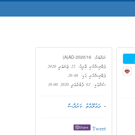
(A)AD-2020/16
ނަންބަރު:
ޕަބްލިޝްކުރި ތާރީޚު: 22 ޖަނަވަރީ 2020
ޕަބްލިޝްކުރި ގަޑި: 20:48
ސުންގަޑި: 02 ފެބުރުވަރީ 2020 10:00
-
މައުލޫމާތު ކަރުދާސް
Tweet
Share