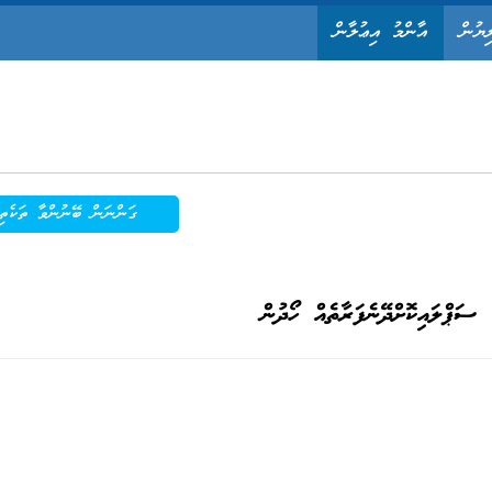
ިޔުން
އާންމު އިޢުލާން
ގަންނަން ބޭނުންވާ ތަކެތި
 ސަޕްލައިކޮށްދޭނެފަރާތެއް ހޯދުން