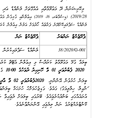
2019/28)
(ޑިސެމްބަރ، 16، 2019) އިޢުލާނާއ
ލެންޔާޑް ސަޕްލައިކޮށްދޭނެ ފަރާތެއް ހޯދުމަށް އަލުން އިޢުލާން ކުރަމ
ޕްރޮޖެކްޓް ނަންބަރު
ޕްރޮޖެކްޓް ނަން
38/2020/G-001
ލެންޔާޑް ސަޕްލައިކުރުން
ބީލަމާ ގުޅޭ މައުލޫމާތު ކަރުދާސް މި އިޢުލާނާ އެޓޭޗް ކުރެވިފ
2020 ފެބުރުވަރީ 01 ވާ ހޮނިހިރު ދުވަހުގެ 10:00
ގެ 
ބީލަން ހުޅުވުން އޮންނާނީ
2020
ފެބުރުވަރީ 02 ވާ އާދީއްތަ ދުވަހުގެ 10:00
ފަންގިފިލާ، ހިލާލީމަގު) ގައެވެ. ގަޑިޖެހުމަށްފަހު ހުށަހަޅާ ބީ
އުރައެއްގައި ބަންދުކުރެވިފައެވެ. ބޭރުގައި ބީލަމަށް ދެވިފައިވ
ކޮންޓްރެކްޓަރުގެ ނަން ލިޔެވިފައި އޮންނަންވާނެއެވެ.