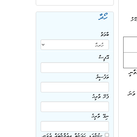
ހޯދާ
ކޮށް
ބާވަތް
އޮފީސް
ވާނީ
ތަފުސީލު
ެކްޝަންސް ކޮމިޝަން (ޕޯޓް ކޮމްޕްލެކްސް 5 ވަނަ
ފެށޭ ތާރީޚު
ނިމޭ ތާރީޚު
ސުންގަޑި ހަމަނުވާ އިޢުލާންތައް އެކަނި