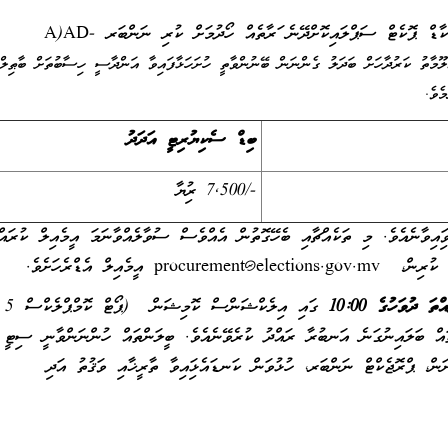
މިކޮމިޝަނުން ދޭ މަޢުލޫމާތާއި އެއްގޮތަށް ލެންޔާޑް އަދި ކާޑް ޕޮކެޓް ސަޕްލައިކޮށްދޭނެ ފަރާތެއް ހޯދުމަށް ކުރި ނަންބަރ A)AD-
ި ގުޅިގެން މައުލޫމާތު ކަރުދާހަށް ބަދަލު ގެންނަން ބޭނުންވާތީ ހުށަހަޅާފައިވާ އަންދާސީ ހިސާބުތަށް ބާޠިލް
ެވެ.
ބިޑް ސެކިޔުރިޓީ އަދަދު
-/7,500 ރުފިޔާ
ައިވާނެއެވެ. މި ތަކެއްޗާއި ބެހޭގޮތުން އެއްވެސް ސުވާލެއްވާނަމަ އީމެއިލް ކުރައް
ކުރިން،
procurement@elections.gov.mv
އީމެއިލް އެޑްރެހަށެވެ.
ގައި އިލ
ލަންތައް ބަލައިނުގަނެ އަނބުރާ ރައްދު ކުރެވޭނެއެވެ. ބީލަންތައް ހުންނަންވާނީ ސިޓީ
ާ ނަން، ޕްރޮޖެކްޓް ނަންބަރ، ހުޅުވަން ކަނޑައެޅިފައިވާ ތާރީޚާއި ވަޤުތު އަދި