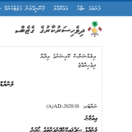
ފުރަތަމަ ޞަފްޙާ
މަޢުލޫމާތު
ޤާނޫނީގޮތުން ގެޒެޓްކުރެވޭ ލ
އިލެކްޝަންސް ކޮމިޝަނުގެ އިދާރާ
ދިވެހިރާއްޖެ
ލެންޔާޑް
ނަންބަރ: A)AD-2020/16)
އިޢުލާނު
ލެންޔާޑް ސަޕްލައިކޮށްދޭނެ
ފަރާތެއް ހޯދުން