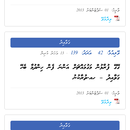
ތާރީޚު: 01 ސެޕްޓެންބަރު 2013
ވިދާޅުވޭ
ގަވާއިދު
ވޮލިއުމް:
42
އަދަދު:
139
. 13 އަހަރު ކުރިން
ގޭގޭ ފުރާޅުން މަގުމައްޗަށް އަންނަ ފެން ހިންދުމާ ބެހޭ
ގަވާއިދު – ހއ.ތުރާކުނު
ތާރީޚު: 01 ސެޕްޓެންބަރު 2013
ވިދާޅުވޭ
ގަވާއިދު