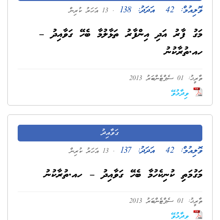
ވޮލިއުމް:
42
އަދަދު:
138
. 13 އަހަރު ކުރިން
މަގު ފާރު އަދި އިންފާރު ތަޅާލުމާ ބެހޭ ގަވާއިދު –
ހއ.ތުރާކުނު
ތާރީޚު: 01 ސެޕްޓެންބަރު 2013
ވިދާޅުވޭ
ގަވާއިދު
ވޮލިއުމް:
42
އަދަދު:
137
. 13 އަހަރު ކުރިން
މަގުމަތި ކުނިކެހުމާ ބެހޭ ގަވާއިދު – ހއ.ތުރާކުނު
ތާރީޚު: 01 ސެޕްޓެންބަރު 2013
ވިދާޅުވޭ