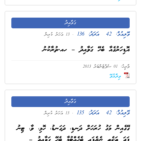
ގަވާއިދު
ވޮލިއުމް:
42
އަދަދު:
136
. 13 އަހަރު ކުރިން
އޮޑިހަރުގެއާ ބެހޭ ގަވާއިދު – ހއ.ތުރާކުނު
ތާރީޚު: 01 ސެޕްޓެންބަރު 2013
ވިދާޅުވޭ
ގަވާއިދު
ވޮލިއުމް:
42
އަދަދު:
135
. 13 އަހަރު ކުރިން
ގޭގެއިން މަގު ހުރަހަށް ދަނޑި، ދަގަނޑު، ހޮޅި، ވާ، ޓިނު
ފަދަ ތަކެތި ނެރެފައި ބެހެއްޓުމާ ބެހޭ ގަވާއިދު –