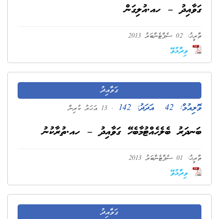
ގަވާއިދު – ހއ.އުލިގަން
ތާރީޚު: 02 ސެޕްޓެންބަރު 2013
ވިދާޅުވޭ
ގަވާއިދު
ވޮލިއުމް:
42
އަދަދު:
142
. 13 އަހަރު ކުރިން
ބަނދަރު ބެލެހެއްޓުމާބެހޭ ގަވާއިދު – ހއ.ތުރާކުނު
ތާރީޚު: 01 ސެޕްޓެންބަރު 2013
ވިދާޅުވޭ
ގަވާއިދު