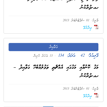
ހއ.ތުރާކުނު
ތާރީޚު: 01 ސެޕްޓެންބަރު 2013
ވިދާޅުވޭ
ގަވާއިދު
ވޮލިއުމް:
42
އަދަދު:
134
. 13 އަހަރު ކުރިން
މަގު ކޮނުމާއި މަގުގައި އެއްޗެތި ވަޅުލުމާބެހޭ ގަވާއިދު –
ހއ.ތުރާކުނު
ތާރީޚު: 01 ސެޕްޓެންބަރު 2013
ވިދާޅުވޭ