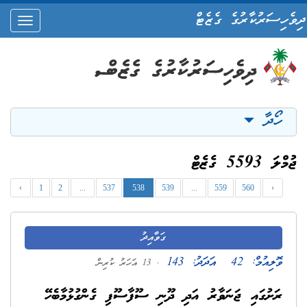
ދިވެހިސަރުކާރުގެ ގެޒެޓް
oggle
ation
ހޯދާ
ޖުމްލަ 5593 ގެޒެޓް
‹
1
2
...
537
538
539
...
559
560
›
ގަވާއިދު
ވޮލިއުމް:
42
އަދަދު:
143
. 13 އަހަރު ކުރިން
ރަށުގައި ޖަނަވާރު އަދި ދޫނި ސޫފާސޫފި ގެންގުޅުމާބެހޭ