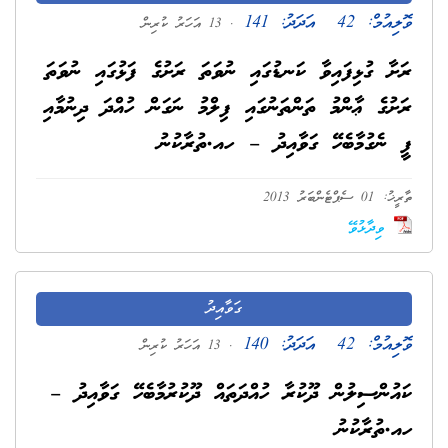
ވޮލިއުމް:
42
އަދަދު:
141
. 13 އަހަރު ކުރިން
ރަށާ ގުޅިފައިވާ ކަނޑުގައި ނުވަތަ ރަށުގެ ފަޅުގައި ނުވަތަ
ރަށުގެ ޢާންމު ތަންތަނުގައި ފިލްމު ނަގަން ހުއްދަ ދިނުމާއި
ފީ ނެގުމާބެހޭ ގަވާއިދު – ހއ.ތުރާކުނު
ތާރީޚު: 01 ސެޕްޓެންބަރު 2013
ވިދާޅުވޭ
ގަވާއިދު
ވޮލިއުމް:
42
އަދަދު:
140
. 13 އަހަރު ކުރިން
ކައުންސިލުން ދޫކުރާ ހުއްދަތައް ދޫކުރުމާބެހޭ ގަވާއިދު –
ހއ.ތުރާކުނު