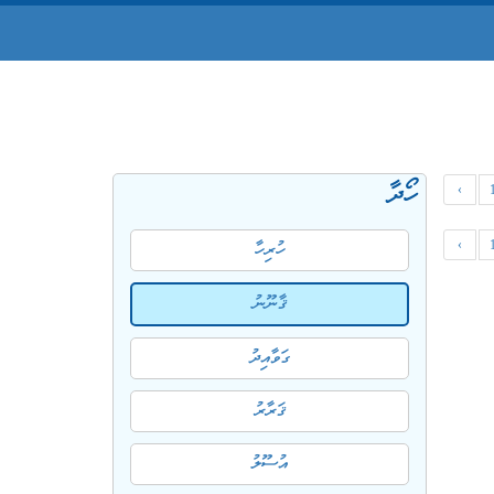
ހޯދާ
‹
‹
ހުރިހާ
ޤާނޫނު
ގަވާއިދު
ޤަރާރު
އުސޫލު