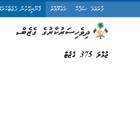
ފުރަތަމަ ޞަފްޙާ
މަޢުލޫމާތު
ޤާނޫނީގޮތުން ގެޒެޓްކުރެވ
ޖުމްލަ 375 ގެޒެޓް