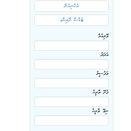
އެހެނިހެން
ޓެކްސް ރޫލިންގ
ވޮލިއުމް
އަދަދު
ތަފުސީލު
ފެށޭ ތާރީޚު
ނިމޭ ތާރީޚު