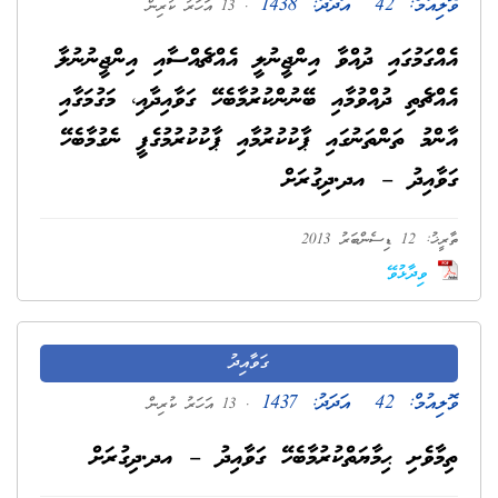
ވޮލިއުމް:
42
އަދަދު:
1438
. 13 އަހަރު ކުރިން
އެއްގަމުގައި ދުއްވާ އިންޖީނުލީ އެއްޗެއްސާއި އިންޖީނުނުލާ
އެއްޗެތި ދުއްވުމާއި ބޭނުންކުރުމާބެހޭ ގަވާއިދާއި، މަގުމަގާއި
އާންމު ތަންތަނުގައި ޕާކުކުރުމާއި ޕާކުކުރުމުގެފީ ނެގުމާބެހޭ
ގަވާއިދު – އދ.ދިގުރަށް
ތާރީޚު: 12 ޑިސެންބަރު 2013
ވިދާޅުވޭ
ގަވާއިދު
ވޮލިއުމް:
42
އަދަދު:
1437
. 13 އަހަރު ކުރިން
ތިމާވެށި ޙިމާޔަތްކުރުމާބެހޭ ގަވާއިދު – އދ.ދިގުރަށް