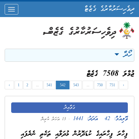
ދިވެހިސަރުކާރުގެ ގެޒެޓް
oggle
ation
ހޯދާ
ޖުމްލަ 7508 ގެޒެޓް
‹
1
2
...
541
542
543
...
750
751
›
ގަވާއިދު
ވޮލިއުމް:
42
އަދަދު:
1441
. 13 އަހަރު ކުރިން
ފިހާރަ ފިހާރައިގެ ކުޑަދޮރުން މުދަލާއި ތަކެތި ނެރެފައި