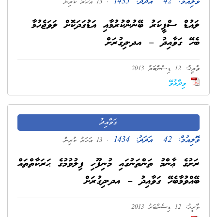
ވޮލިއުމް:
42
އަދަދު:
1435
. 13 އަހަރު ކުރިން
ލައުޑް ސްޕީކަރު ބޭނުންކުރުމާއި އަޑުގަދަކޮށް ލަވަޖެހުމާ
ބެހޭ ގަވާއިދު – އދ.ދިގުރަށް
ތާރީޚު: 12 ޑިސެންބަރު 2013
ވިދާޅުވޭ
ގަވާއިދު
ވޮލިއުމް:
42
އަދަދު:
1434
. 13 އަހަރު ކުރިން
ރަށުގެ ޢާންމު ތަންތަނުގައި މުނިފޫހި ފިލުވުމުގެ ޙަރަކާތްތައް
ބޭއްވުމާބެހޭ ގަވާއިދު – އދ.ދިގުރަށް
ތާރީޚު: 12 ޑިސެންބަރު 2013