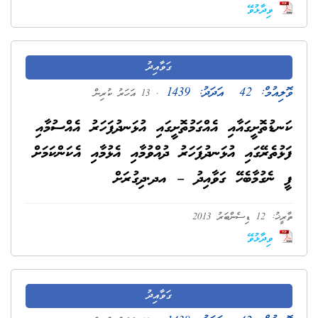
ވިދާޅުވޭ
ގަވާއިދު
ވޮލިއުމް:
42
އަދަދު:
1439
. 13 އަހަރު ކުރިން
ކަނޑުތޮށީގައާއި އެއްގަމުތޮށީގައި އުޅަނދުފަހަރު އެއްސުމާއި
ފަޅުތެރޭގައި އުޅަނދުފަހަރު ދުއްވުމާއި އެޅުމާއި އެކަންކަމަށް
ފީ ނެގުމާބެހޭ ގަވާއިދު – އދ.ދިގުރަށް
ތާރީޚު: 12 ޑިސެންބަރު 2013
ވިދާޅުވޭ
ގަވާއިދު