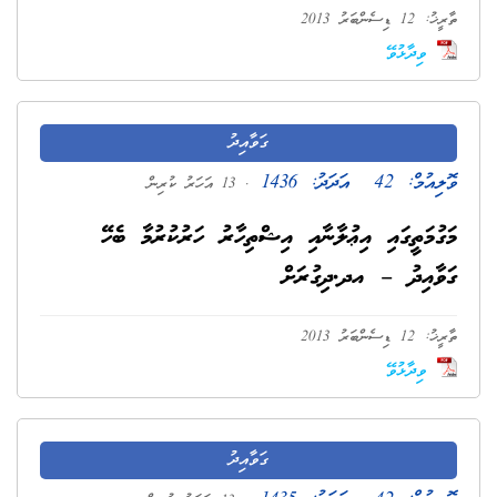
ތާރީޚު: 12 ޑިސެންބަރު 2013
ވިދާޅުވޭ
ގަވާއިދު
ވޮލިއުމް:
42
އަދަދު:
1436
. 13 އަހަރު ކުރިން
މަގުމަތީގައި އިޢުލާނާއި އިޝްތިހާރު ހަރުކުރުމާ ބެހޭ
ގަވާއިދު – އދ.ދިގުރަށް
ތާރީޚު: 12 ޑިސެންބަރު 2013
ވިދާޅުވޭ
ގަވާއިދު