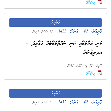
ވިދާޅުވޭ
ގަވާއިދު
ވޮލިއުމް:
42
އަދަދު:
1433
. 13 އަހަރު ކުރިން
ކުނި އުކާލުމާއި ކުނި ނައްތާލުމާބެހޭ ގަވާއިދު –
އދ.ދިގުރަށް
ތާރީޚު: 12 ޑިސެންބަރު 2013
ވިދާޅުވޭ
ގަވާއިދު
ވޮލިއުމް:
42
އަދަދު:
1432
. 13 އަހަރު ކުރިން