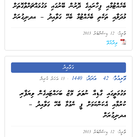
ބެހެއްޓުމާއި ފިހާރައިގެ ދޮރުން ބޭރުގައި މަގުމައްޗަށްވާގޮތަށް
މުދަލާއި ތަކެތި ބެހެއްޓުމާ ބެހޭ ގަވާއިދު – އދ.ދިގުރަށް
ތާރީޚު: 12 ޑިސެންބަރު 2013
ވިދާޅުވޭ
ގަވާއިދު
ވޮލިއުމް:
42
އަދަދު:
1440
. 13 އަހަރު ކުރިން
މަގުމަތީގައި ގާޑިއާ ނުވަތަ މޭޒު ބަހައްޓައިގެން ވިޔަފާރި
ކުރުމާއި އެކަންކަމަށް ފީ ނެގުމާ ބެހޭ ގަވާއިދު –
އދ.ދިގުރަށް
ތާރީޚު: 12 ޑިސެންބަރު 2013