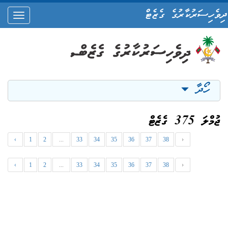
ދިވެހިސަރުކާރުގެ ގެޒެޓް
oggle
ation
ހޯދާ
ޖުމްލަ 375 ގެޒެޓް
‹
1
2
...
33
34
35
36
37
38
›
‹
1
2
...
33
34
35
36
37
38
›