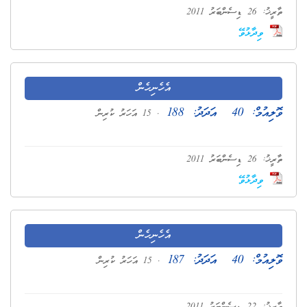
ތާރީޚު: 26 ޑިސެންބަރު 2011
ވިދާޅުވޭ
އެހެނިހެން
ވޮލިއުމް:
40
އަދަދު:
188
. 15 އަހަރު ކުރިން
ތާރީޚު: 26 ޑިސެންބަރު 2011
ވިދާޅުވޭ
އެހެނިހެން
ވޮލިއުމް:
40
އަދަދު:
187
. 15 އަހަރު ކުރިން