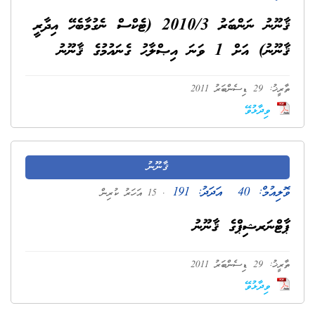
ޤާނޫނު ނަންބަރު 2010/3 (ޓެކްސް ނެގުމާބެހޭ އިދާރީ
ޤާނޫނު) އަށް 1 ވަނަ އިޞްލާޙު ގެނައުމުގެ ޤާނޫނު
ތާރީޚު: 29 ޑިސެންބަރު 2011
ވިދާޅުވޭ
ޤާނޫނު
ވޮލިއުމް:
40
އަދަދު:
191
. 15 އަހަރު ކުރިން
ޕާޓްނަރޝިޕްގެ ޤާނޫނު
ތާރީޚު: 29 ޑިސެންބަރު 2011
ވިދާޅުވޭ