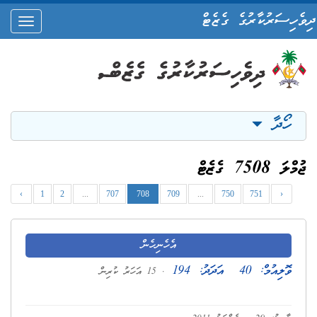
ދިވެހިސަރުކާރުގެ ގެޒެޓް
oggle
ation
ހޯދާ
ޖުމްލަ 7508 ގެޒެޓް
‹
1
2
...
707
708
709
...
750
751
›
އެހެނިހެން
ވޮލިއުމް:
40
އަދަދު:
194
. 15 އަހަރު ކުރިން