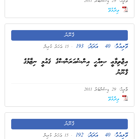
ތާރީޚު: 29 ޑިސެންބަރު 2011
ވިދާޅުވޭ
ޤާނޫނު
ވޮލިއުމް:
40
އަދަދު:
193
. 15 އަހަރު ކުރިން
އިޖްތިމާޢީ ޞިއްޙީ އިންޝުއަރަންސްގެ ޤައުމީ ނިޒާމުގެ
ޤާނޫނު
ތާރީޚު: 29 ޑިސެންބަރު 2011
ވިދާޅުވޭ
ޤާނޫނު
ވޮލިއުމް:
40
އަދަދު:
192
. 15 އަހަރު ކުރިން