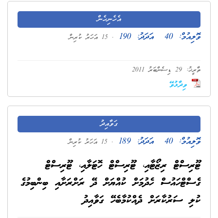
އެހެނިހެން
ވޮލިއުމް:
40
އަދަދު:
190
. 15 އަހަރު ކުރިން
ތާރީޚު: 29 ޑިސެންބަރު 2011
ވިދާޅުވޭ
ގަވާއިދު
ވޮލިއުމް:
40
އަދަދު:
189
. 15 އަހަރު ކުރިން
ޓޫރިސްޓް ރިޒޯޓާއި، ޓޫރިސްޓް ހޮޓަލާއި، ޓޫރިސްޓް
ގެސްޓްހައުސް ހެދުމަށް ކުއްޔަށް ދޭ ރަށްރަށާއި ބިންބިމުގެ
ކުލި ސަރުކާރަށް ދެއްކުމާބެހޭ ގަވާއިދު